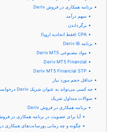
برنامه همکاری در فروش Deriv
سهم درآمد
برگرداندن
CPA (فقط اتحادیه اروپا)
برنامه Deriv IB
مواد مصنوعی Deriv MT5
Deriv MT5 Financial
Deriv MT5 Financial STP
حداقل حجم مورد نیاز
چه کسی می‌تواند به عنوان شریک Deriv درخواست دهد؟
سوالات متداول شریک
برنامه همکاری در فروش Deriv
آیا برای عضویت در برنامه همکاری در فروش 
چگونه و چه زمانی پورسانت‌های همکاری در فروش Deriv خود را دریافت