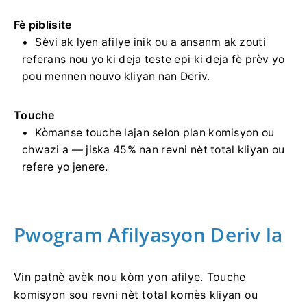
Fè piblisite
Sèvi ak lyen afilye inik ou a ansanm ak zouti
referans nou yo ki deja teste epi ki deja fè prèv yo
pou mennen nouvo kliyan nan Deriv.
Touche
Kòmanse touche lajan selon plan komisyon ou
chwazi a –– jiska 45% nan revni nèt total kliyan ou
refere yo jenere.
Pwogram Afilyasyon Deriv la
Vin patnè avèk nou kòm yon afilye. Touche
komisyon sou revni nèt total komès kliyan ou