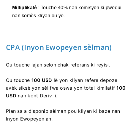
Miltiplikatè
: Touche 40% nan komisyon ki pwodui
nan komès kliyan ou yo.
CPA (Inyon Ewopeyen sèlman)
Ou touche lajan selon chak referans ki reyisi.
Ou touche
100 USD
lè yon kliyan refere depoze
avèk siksè yon sèl fwa oswa yon total kimilatif
100
USD
nan kont Deriv li.
Plan sa a disponib sèlman pou kliyan ki baze nan
Inyon Ewopeyen an.