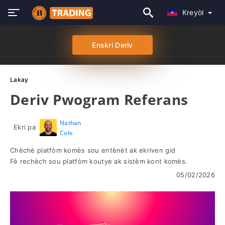
Kreyòl
Enskri Deriv
Lakay
Deriv Pwogram Referans
Nathan
Ekri pa
Cole
Chèchè platfòm komès sou entènèt ak ekriven gid
Fè rechèch sou platfòm koutye ak sistèm kont komès.
05/02/2026