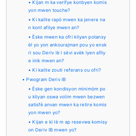
Kijan m ka verifye konbyen komis
yon mwen touche?
Ki kalite rapò mwen ka jenere na
n kont afilye mwen an?
Èske mwen ka ofri kliyan potansy
èl yo yon ankourajman pou yo ensk
ri sou Deriv lè l sèvi avèk lyen afily
e inik mwen an?
Ki kalite zouti referans ou ofri?
Pwogram Deriv IB
Èske gen kondisyon minimòm po
u kliyan oswa volim mwen bezwen
satisfè anvan mwen ka retire komis
yon mwen yo?
Kijan e ki lè m ap resevwa komisy
on Deriv IB mwen yo?