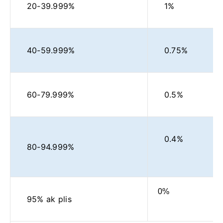
20-39.999%
1%
40-59.999%
0.75%
60-79.999%
0.5%
0.4%
80-94.999%
0%
95% ak plis