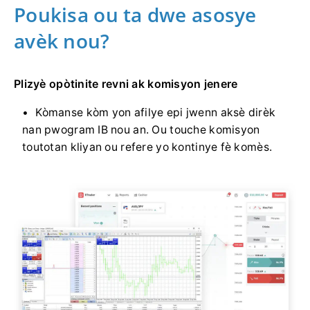
Poukisa ou ta dwe asosye
avèk nou?
Plizyè opòtinite revni ak komisyon jenere
Kòmanse kòm yon afilye epi jwenn aksè dirèk
nan pwogram IB nou an. Ou touche komisyon
toutotan kliyan ou refere yo kontinye fè komès.