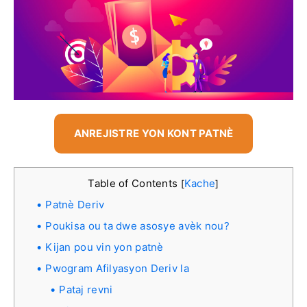
ANREJISTRE YON KONT PATNÈ
Table of Contents
Kache
[
]
Patnè Deriv
Poukisa ou ta dwe asosye avèk nou?
Kijan pou vin yon patnè
Pwogram Afilyasyon Deriv la
Pataj revni