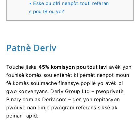
Èske ou ofri nenpòt zouti referan
s pou IB ou yo?
Patnè Deriv
Touche jiska
45% komisyon pou tout lavi
avèk yon
founisè komès sou entènèt ki pèmèt nenpòt moun
fè komès sou mache finansye popilè yo avèk pi
gwo konvenyans. Deriv Group Ltd – pwopriyetè
Binary.com ak Deriv.com – gen yon repitasyon
pwouve nan dirije pwogram referans siksè ak
peman rapid.