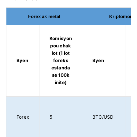
Forex ak metal
Kriptomonn
Komisyon
pou chak
lot (1 lot
Byen
foreks
Byen
estanda
se 100k
inite)
Forex
5
BTC/USD