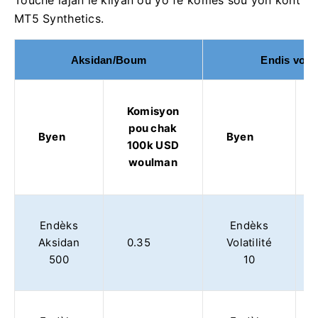
MT5 Synthetics.
Aksidan/Boum
Endis volati
Komisyon
pou chak
Byen
Byen
100k USD
woulman
Endèks
Endèks
Aksidan
0.35
Volatilité
500
10