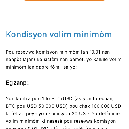
Kondisyon volim minimòm
Pou resevwa komisyon minimòm lan (0.01 nan
nenpòt lajan) ke sistèm nan pèmèt, yo kalkile volim
minimòm lan dapre fòmil sa yo:
Egzanp:
Yon kontra pou 1 lo BTC/USD (ak yon to echanj
BTC pou USD 50,000 USD) pou chak 100,000 USD
ki fèt ap peye yon komisyon 20 USD. Yo detèmine
volim minimòm ki nesesè pou resevwa komisyon
minimòm 0.01 USD a lè l sèvi avèk fòmil sa a: