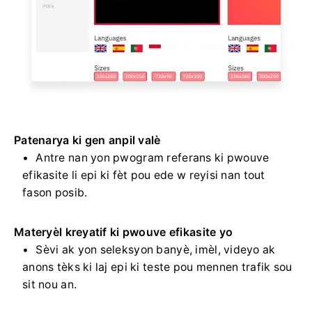
Patenarya ki gen anpil valè
Antre nan yon pwogram referans ki pwouve
efikasite li epi ki fèt pou ede w reyisi nan tout
fason posib.
Materyèl kreyatif ki pwouve efikasite yo
Sèvi ak yon seleksyon banyè, imèl, videyo ak
anons tèks ki laj epi ki teste pou mennen trafik sou
sit nou an.