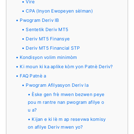
Vire
CPA (Inyon Ewopeyen sèlman)
Pwogram Deriv IB
Sentetik Deriv MT5
Deriv MT5 Finansye
Deriv MT5 Financial STP
Kondisyon volim minimòm
Ki moun ki ka aplike kòm yon Patnè Deriv?
FAQ Patnè a
Pwogram Afilyasyon Deriv la
Èske gen frè mwen bezwen peye
pou m rantre nan pwogram afilye o
u a?
Kijan e ki lè m ap resevwa komisy
on afilye Deriv mwen yo?