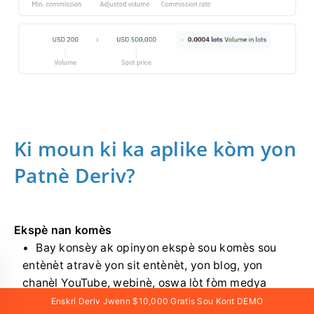
Ki moun ki ka aplike kòm yon
Patnè Deriv?
Ekspè nan komès
Bay konsèy ak opinyon ekspè sou komès sou
entènèt atravè yon sit entènèt, yon blog, yon
chanèl YouTube, webinè, oswa lòt fòm medya
dijital.
Enskri Deriv Jwenn $10,000 Gratis Sou Kont DEMO