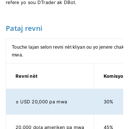
refere yo sou DTrader ak DBot.
Pataj revni
Touche lajan selon revni nèt kliyan ou yo jenere chak
mwa.
Revni nèt
Komisyon
≤ USD 20,000 pa mwa
30%
20,000 dola ameriken pa mwa
45%