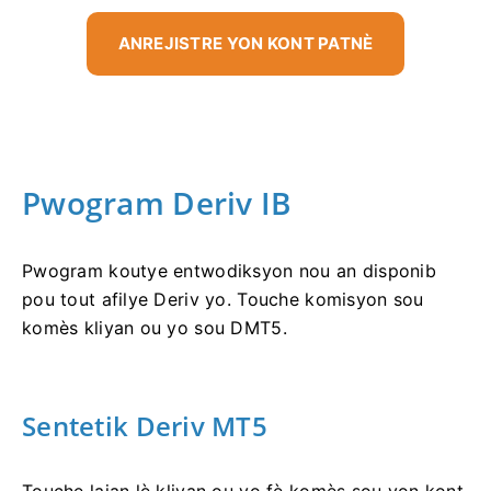
ANREJISTRE YON KONT PATNÈ
Pwogram Deriv IB
Pwogram koutye entwodiksyon nou an disponib
pou tout afilye Deriv yo. Touche komisyon sou
komès kliyan ou yo sou DMT5.
Sentetik Deriv MT5
Touche lajan lè kliyan ou yo fè komès sou yon kont