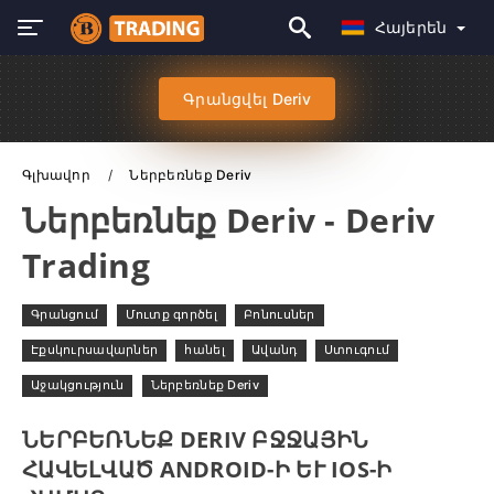
Հայերեն
Գրանցվել Deriv
Գլխավոր
Ներբեռնեք Deriv
Ներբեռնեք Deriv - Deriv
Trading
Գրանցում
Մուտք գործել
Բոնուսներ
Էքսկուրսավարներ
հանել
Ավանդ
Ստուգում
Աջակցություն
Ներբեռնեք Deriv
ՆԵՐԲԵՌՆԵՔ DERIV ԲՋՋԱՅԻՆ
ՀԱՎԵԼՎԱԾ ANDROID-Ի ԵՒ IOS-Ի Հ