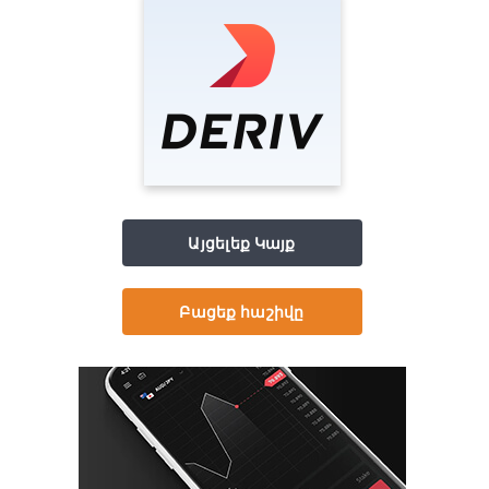
Այցելեք Կայք
Բացեք հաշիվը