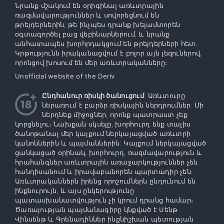
Նրանք մշակում են օրիգինալ առևտրային
ռազմավարություններ և սովորեցնում են
թրեյդերներին, թե ինչպես դրանք խելամտորեն
օգտագործել բաց վեբինարներում, և նրանք
անհատապես խորհրդակցում են թրեյդերների հետ:
Կրթությունն իրականացվում է բոլոր այն լեզուներով,
որոնցով խոսում են մեր առևտրականները։
Unofficial website of the Deriv
Ընդհանուր ռիսկի ծանուցում
: Առևտուրը
ներառում է բարձր ռիսկային ներդրումներ: Մի
ներդնեք միջոցներ, որոնք պատրաստ չեք
կորցնելու։ Նախքան սկսելը, խորհուրդ ենք տալիս
ծանոթանալ մեր կայքում ներկայացված առևտրի
կանոններին և պայմաններին: Կայքում ներկայացված
ցանկացած օրինակ, խորհուրդ, ռազմավարություն և
հրահանգներ առևտրային առաջարկություններ չեն
հանդիսանում և իրավաբանորեն պարտադիր չեն:
Առևտրականներն իրենց որոշումներն ընդունում են
ինքնուրույն, և այս ընկերությունը
պատասխանատվություն չի կրում դրանց համար։
Ծառայության պայմանագիրը կնքված է Սենթ
Վինսենթ և Գրենադիններ ինքնիշխան պետության