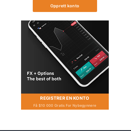
Opprett konto
REGISTRER EN KONTO
Få $10 000 Gratis For Nybegynnere