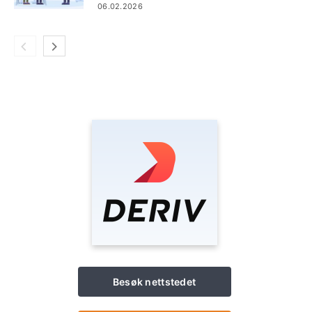
strategier og risikostyring
06.02.2026
Besøk nettstedet