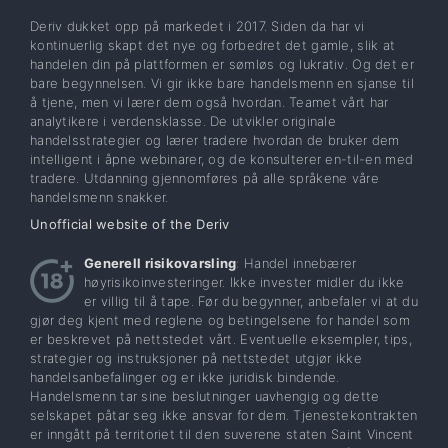
Deriv dukket opp på markedet i 2017. Siden da har vi
kontinuerlig skapt det nye og forbedret det gamle, slik at
handelen din på plattformen er sømløs og lukrativ. Og det er
bare begynnelsen. Vi gir ikke bare handelsmenn en sjanse til
å tjene, men vi lærer dem også hvordan. Teamet vårt har
analytikere i verdensklasse. De utvikler originale
handelsstrategier og lærer tradere hvordan de bruker dem
intelligent i åpne webinarer, og de konsulterer en-til-en med
tradere. Utdanning gjennomføres på alle språkene våre
handelsmenn snakker.
Unofficial website of the Deriv
Generell risikovarsling
: Handel innebærer
høyrisikoinvesteringer. Ikke invester midler du ikke
er villig til å tape. Før du begynner, anbefaler vi at du
gjør deg kjent med reglene og betingelsene for handel som
er beskrevet på nettstedet vårt. Eventuelle eksempler, tips,
strategier og instruksjoner på nettstedet utgjør ikke
handelsanbefalinger og er ikke juridisk bindende.
Handelsmenn tar sine beslutninger uavhengig og dette
selskapet påtar seg ikke ansvar for dem. Tjenestekontrakten
er inngått på territoriet til den suverene staten Saint Vincent