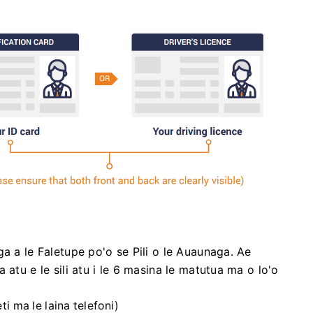
a a le Faletupe po'o se Pili o le Auaunaga. Ae
atu e le sili atu i le 6 masina le matutua ma o lo'o
eti ma le laina telefoni)