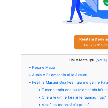
Resitala Deriv 
Maua Le $10,00
Lisi o Mataupu
Natia
[
]
Pepa e Maua
Auala e Fa'amaonia ai le Akauni
Fesili e Masani Ona Fesiligia e uiga i le Fa
E manaʻomia ona ou faʻamaonia laʻu 
O le ā le umi e faia ai le faamaoniga?
Aiseā na teena ai a'u pepa?