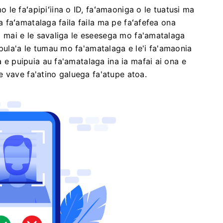
le faʻapipiʻiina o ID, faʻamaoniga o le tuatusi ma
 ma faʻamatalaga faila faila ma pe faʻafefea ona
loa mai e le savaliga le eseesega mo fa'amatalaga
apula'a le tumau mo fa'amatalaga e le'i fa'amaonia
a e puipuia au fa'amatalaga ina ia mafai ai ona e
 vave fa'atino galuega fa'atupe atoa.