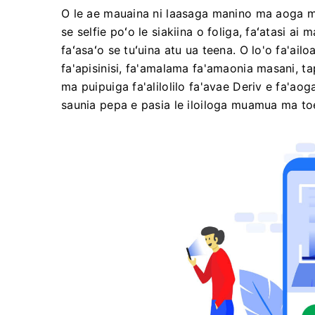
O le ae mauaina ni laasaga manino ma aoga mo 
se selfie poʻo le siakiina o foliga, faʻatasi ai
faʻasaʻo se tuʻuina atu ua teena. O lo'o fa'ai
fa'apisinisi, fa'amalama fa'amaonia masani, t
ma puipuiga fa'alilolilo fa'avae Deriv e fa'aog
saunia pepa e pasia le iloiloga muamua ma toe