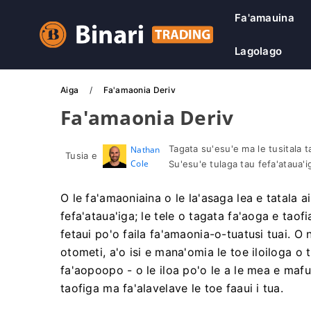
Fa'amauina
Lagolago
Aiga
Fa'amaonia Deriv
Fa'amaonia Deriv
Tagata su'esu'e ma le tusitala ta'
Nathan
Tusia e
Cole
Su'esu'e tulaga tau fefa'ataua'i
O le fa'amaoniaina o le la'asaga lea e tatala a
fefa'ataua'iga; le tele o tagata fa'aoga e taofi
fetaui po'o faila fa'amaonia-o-tuatusi tuai. O n
otometi, a'o isi e mana'omia le toe iloiloga 
fa'aopoopo - o le iloa po'o le a le mea e mafua
taofiga ma fa'alavelave le toe faaui i tua.