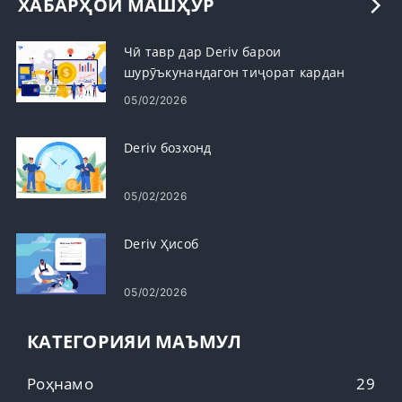
ХАБАРҲОИ МАШҲУР
Чӣ тавр дар Deriv барои
шурӯъкунандагон тиҷорат кардан
мумкин аст
05/02/2026
Deriv бозхонд
05/02/2026
Deriv Ҳисоб
05/02/2026
КАТЕГОРИЯИ МАЪМУЛ
Роҳнамо
29