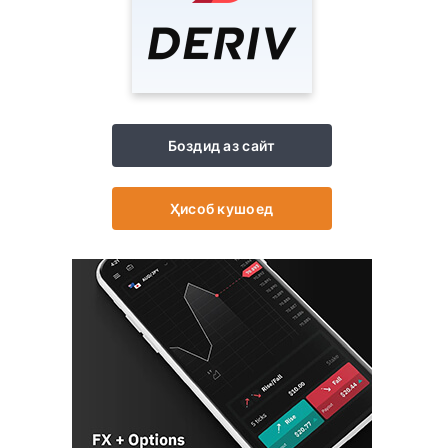
Боздид аз сайт
Ҳисоб кушоед