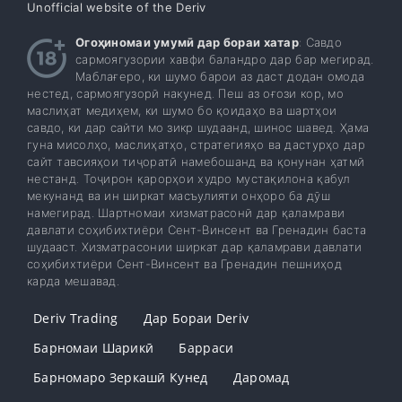
Unofficial website of the Deriv
Огоҳиномаи умумӣ дар бораи хатар
: Савдо
сармоягузории хавфи баландро дар бар мегирад.
Маблағеро, ки шумо барои аз даст додан омода
нестед, сармоягузорӣ накунед. Пеш аз оғози кор, мо
маслиҳат медиҳем, ки шумо бо қоидаҳо ва шартҳои
савдо, ки дар сайти мо зикр шудаанд, шинос шавед. Ҳама
гуна мисолҳо, маслиҳатҳо, стратегияҳо ва дастурҳо дар
сайт тавсияҳои тиҷоратӣ намебошанд ва қонунан ҳатмӣ
нестанд. Тоҷирон қарорҳои худро мустақилона қабул
мекунанд ва ин ширкат масъулияти онҳоро ба дӯш
намегирад. Шартномаи хизматрасонӣ дар қаламрави
давлати соҳибихтиёри Сент-Винсент ва Гренадин баста
шудааст. Хизматрасонии ширкат дар қаламрави давлати
соҳибихтиёри Сент-Винсент ва Гренадин пешниҳод
карда мешавад.
Deriv Trading
Дар Бораи Deriv
Барномаи Шарикӣ
Барраси
Барномаро Зеркашӣ Кунед
Даромад