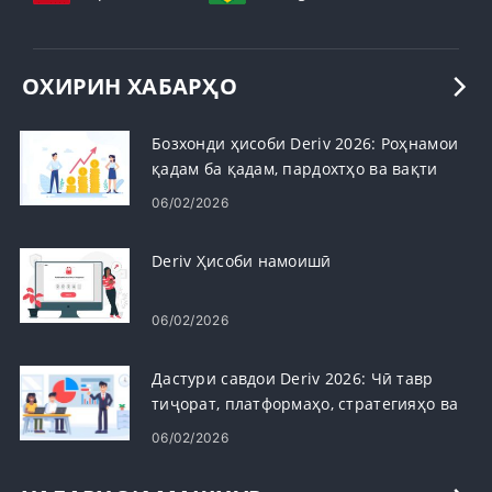
ОХИРИН ХАБАРҲО
Бозхонди ҳисоби Deriv 2026: Роҳнамои
қадам ба қадам, пардохтҳо ва вақти
коркард
06/02/2026
Deriv Ҳисоби намоишӣ
06/02/2026
Дастури савдои Deriv 2026: Чӣ тавр
тиҷорат, платформаҳо, стратегияҳо ва
идоракунии хавфҳо
06/02/2026