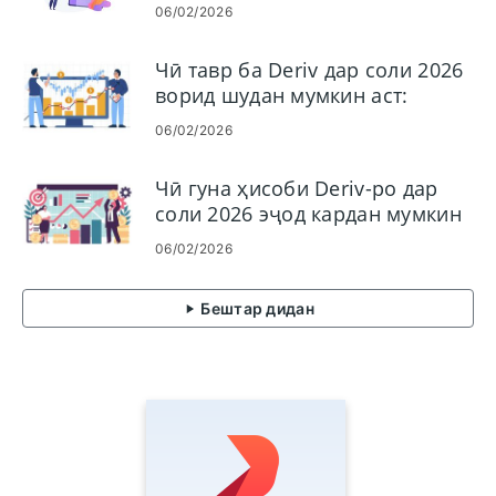
мумкин аст: Роҳнамои қадам
06/02/2026
ба қадам KYC, ҳуҷҷатҳо ва
вақти тасдиқ
Чӣ тавр ба Deriv дар соли 2026
ворид шудан мумкин аст:
Роҳнамои қадам ба қадам,
06/02/2026
масъалаҳои маъмули
воридшавӣ ва ҳалли онҳо
Чӣ гуна ҳисоби Deriv-ро дар
соли 2026 эҷод кардан мумкин
аст: Дастури қадам ба қадам
06/02/2026
бақайдгирӣ барои
шурӯъкунандагон
Бештар дидан