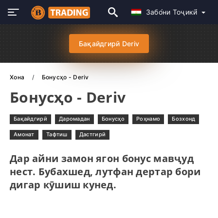
Забо́ни Тоҷикӣ́
Бақайдгирӣ Deriv
Хона
Бонусҳо - Deriv
Бонусҳо - Deriv
Бақайдгирӣ
Даромадан
Бонусҳо
Роҳнамо
Бозхонд
Амонат
Тафтиш
Дастгирӣ
Дар айни замон ягон бонус мавҷуд
нест. Бубахшед, лутфан дертар бори
дигар кӯшиш кунед.