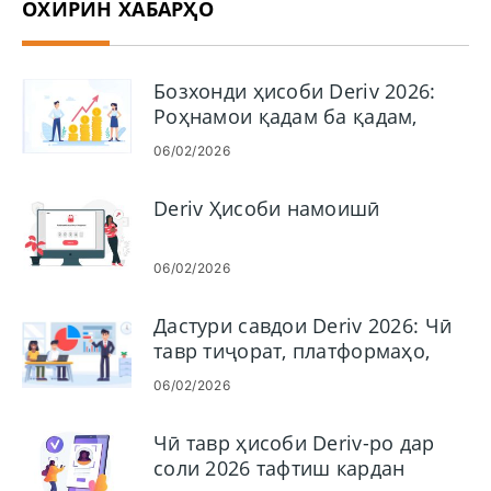
ОХИРИН ХАБАРҲО
Бозхонди ҳисоби Deriv 2026:
Роҳнамои қадам ба қадам,
пардохтҳо ва вақти коркард
06/02/2026
Deriv Ҳисоби намоишӣ
06/02/2026
Дастури савдои Deriv 2026: Чӣ
тавр тиҷорат, платформаҳо,
стратегияҳо ва идоракунии
06/02/2026
хавфҳо
Чӣ тавр ҳисоби Deriv-ро дар
соли 2026 тафтиш кардан