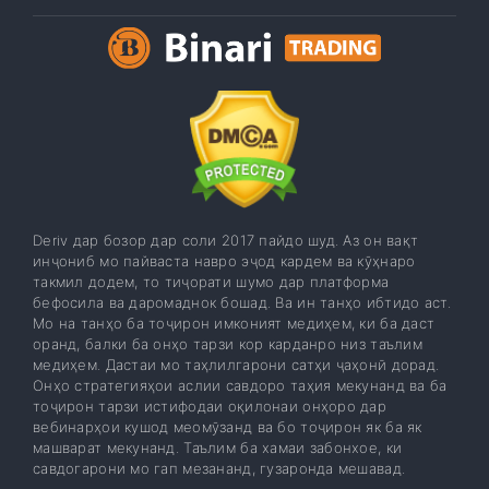
Deriv дар бозор дар соли 2017 пайдо шуд. Аз он вақт
инҷониб мо пайваста навро эҷод кардем ва кӯҳнаро
такмил додем, то тиҷорати шумо дар платформа
бефосила ва даромаднок бошад. Ва ин танҳо ибтидо аст.
Мо на танҳо ба тоҷирон имконият медиҳем, ки ба даст
оранд, балки ба онҳо тарзи кор карданро низ таълим
медиҳем. Дастаи мо таҳлилгарони сатҳи ҷаҳонӣ дорад.
Онҳо стратегияҳои аслии савдоро таҳия мекунанд ва ба
тоҷирон тарзи истифодаи оқилонаи онҳоро дар
вебинарҳои кушод меомӯзанд ва бо тоҷирон як ба як
машварат мекунанд. Таълим ба хамаи забонхое, ки
савдогарони мо гап мезананд, гузаронда мешавад.