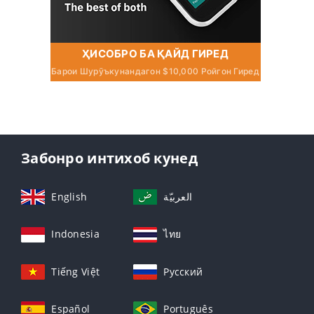
ҲИСОБРО БА ҚАЙД ГИРЕД
Барои Шурӯъкунандагон $10,000 Ройгон Гиред
Забонро интихоб кунед
English
العربيّة
Indonesia
ไทย
Tiếng Việt
Русский
Español
Português