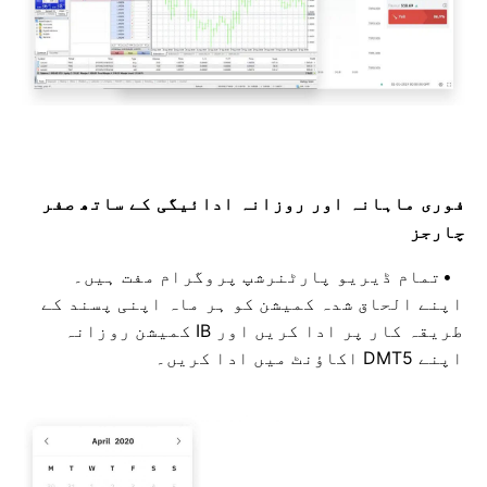
فوری ماہانہ اور روزانہ ادائیگی کے ساتھ صفر
چارجز
تمام ڈیریو پارٹنرشپ پروگرام مفت ہیں۔
اپنے الحاق شدہ کمیشن کو ہر ماہ اپنی پسند کے
طریقہ کار پر ادا کریں اور IB کمیشن روزانہ
اپنے DMT5 اکاؤنٹ میں ادا کریں۔