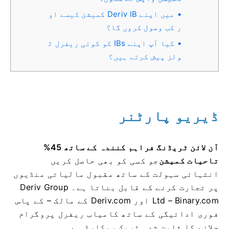
میں اپنے Deriv IB کمیشن کیسے او
ر کب وصول کروں گا؟
کیا آپ اپنے IBs کو کوئی ریفرل ٹ
ولز پیش کرتے ہیں؟
ڈیریو پارٹنر
آن لائن ٹریڈنگ فراہم کنندہ کے ساتھ 45%
تاحیات کمیشن
جو کسی کو بھی
حاصل کریں
انتہائی سہولت کے ساتھ مقبول مالیاتی منڈیوں
پر تجارت کرنے کے قابل بناتا ہے۔ Deriv Group
Ltd – Binary.com اور Deriv.com کے مالک – کے پاس
فوری ادائیگی کے ساتھ کامیاب ریفرل پروگرام
چلانے کا ثابت شدہ ٹریک ریکارڈ ہے۔