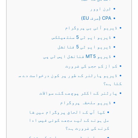
ٹرن اوور
CPA (صرف EU)
ڈیریو آئی بی پروگرام
ڈیریو ایم ٹی 5 سنتھیٹکس
ڈیریو ایم ٹی 5 فنانشل
ڈیریو MT5 فنانشل ایس ٹی پی
کم از کم حجم کی ضرورت
ڈیریو پارٹنر کے طور پر کون درخواست دے س
کتا ہے؟
پارٹنر کے اکثر پوچھے گئے سوالات
ڈیریو ملحقہ پروگرام
کیا آپ کے الحاق پروگرام میں شا
مل ہونے کے لیے مجھے کوئی فیس ادا
کرنے کی ضرورت ہے؟
میں اپنے ڈیریو سے ملحق کمیشن ک