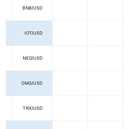
5
BNB/USD
0
IOT/USD
0
NEO/USD
0
OMG/USD
5
TRX/USD