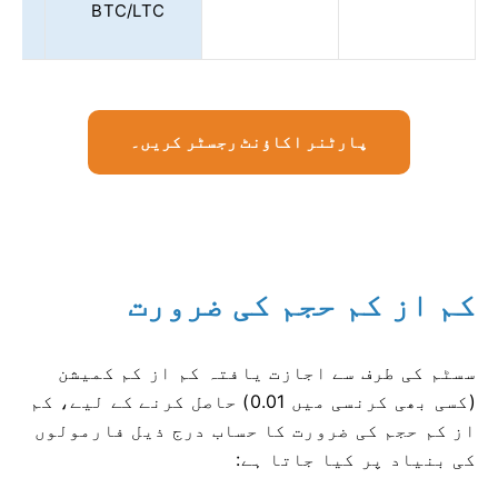
0
BTC/LTC
پارٹنر اکاؤنٹ رجسٹر کریں۔
کم از کم حجم کی ضرورت
سسٹم کی طرف سے اجازت یافتہ کم از کم کمیشن
(کسی بھی کرنسی میں 0.01) حاصل کرنے کے لیے، کم
از کم حجم کی ضرورت کا حساب درج ذیل فارمولوں
کی بنیاد پر کیا جاتا ہے: