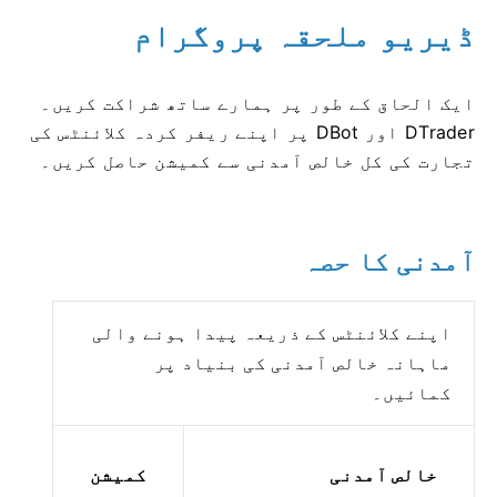
ڈیریو ملحقہ پروگرام
ایک الحاق کے طور پر ہمارے ساتھ شراکت کریں۔
DTrader اور DBot پر اپنے ریفر کردہ کلائنٹس کی
تجارت کی کل خالص آمدنی سے کمیشن حاصل کریں۔
آمدنی کا حصہ
اپنے کلائنٹس کے ذریعہ پیدا ہونے والی
ماہانہ خالص آمدنی کی بنیاد پر
کمائیں۔
خالص آمدنی
کمیشن