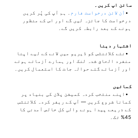
سائن اپ کریں۔
آن لائن درخواست فارم
۔ ہم آپ کی
پُر کریں
درخواست کا جائزہ لیں گے اور اس کے منظور
ہونے کے بعد رابطہ کریں گے۔
اشتہار دینا
نئے کلائنٹس کو ڈیریو میں لانے کے لیے اپنا
منفرد الحاق شدہ لنک اور ہمارے آزمائے ہوئے
اور آزمائے گئے حوالہ جات کا استعمال کریں۔
کمائیں
اپنے منتخب کردہ کمیشن پلان کی بنیاد پر
کمانا شروع کریں –– آپ کے ریفر کردہ کلائنٹس
کے ذریعے پیدا ہونے والی کل خالص آمدنی کا
45% تک۔