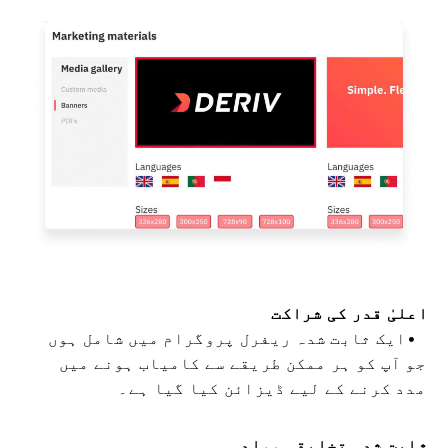
اعلیٰ قدر کی شراکت
ایک ثابت شدہ ریفرل پروگرام میں شامل ہوں
جو آپ کو ہر ممکن طریقے سے کامیاب ہونے میں
مدد کرنے کے لیے ڈیزائن کیا گیا ہے۔
ثابت شدہ تخلیقی مواد