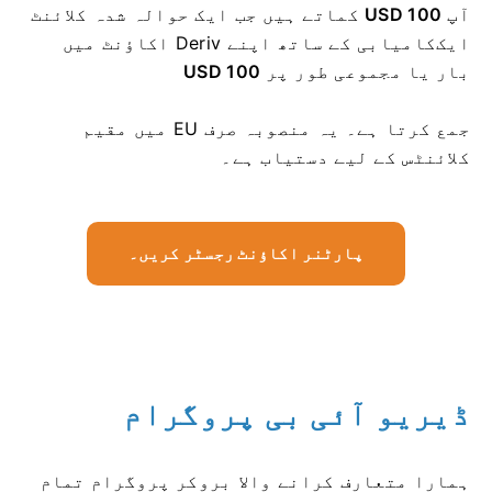
آپ
USD 100
کماتے ہیں جب ایک حوالہ شدہ کلائنٹ
ایک
کامیابی کے ساتھ اپنے Deriv اکاؤنٹ میں
بار یا مجموعی طور پر
USD 100
جمع کرتا ہے۔ یہ منصوبہ صرف EU میں مقیم
کلائنٹس کے لیے دستیاب ہے۔
پارٹنر اکاؤنٹ رجسٹر کریں۔
ڈیریو آئی بی پروگرام
ہمارا متعارف کرانے والا بروکر پروگرام تمام