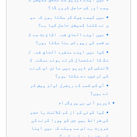
یسے اور کب حاصل کروں گا؟
میں کیسے چیک کر سکتا ہوں کہ می
ں نے کتنا کمیشن حاصل کیا ہے؟
میں اپنے الحاق شدہ اکاؤنٹ سے ک
س قسم کی رپورٹس بنا سکتا ہوں؟
کیا میں اپنے منفرد الحاق شدہ ل
نک کا استعمال کرتے ہوئے ممکنہ ک
لائنٹس کو ڈیریو میں سائن اپ کرنے
کی ترغیب دے سکتا ہوں؟
آپ کس قسم کے ریفرل ٹولز پیش کر
تے ہیں؟
ڈیریو آئی بی پروگرام
کیا کوئی کم از کم کلائنٹ یا حجم
کی شرائط ہیں جن کو پورا کرنے کی
ضرورت ہے اس سے پہلے کہ میں اپنا
کمیشن واپس لے سکوں؟