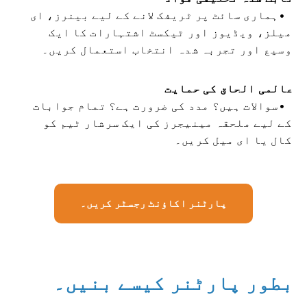
ہماری سائٹ پر ٹریفک لانے کے لیے بینرز، ای
میلز، ویڈیوز اور ٹیکسٹ اشتہارات کا ایک
وسیع اور تجربہ شدہ انتخاب استعمال کریں۔
عالمی الحاق کی حمایت
سوالات ہیں؟ مدد کی ضرورت ہے؟ تمام جوابات
کے لیے ملحقہ مینیجرز کی ایک سرشار ٹیم کو
کال یا ای میل کریں۔
پارٹنر اکاؤنٹ رجسٹر کریں۔
بطور پارٹنر کیسے بنیں۔