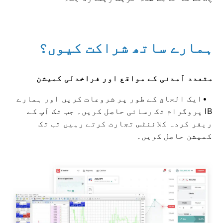
ہمارے ساتھ شراکت کیوں؟
متعدد آمدنی کے مواقع اور فراخدلی کمیشن
ایک الحاق کے طور پر شروعات کریں اور ہمارے
IB پروگرام تک رسائی حاصل کریں۔ جب تک آپ کے
ریفر کردہ کلائنٹس تجارت کرتے رہیں تب تک
کمیشن حاصل کریں۔