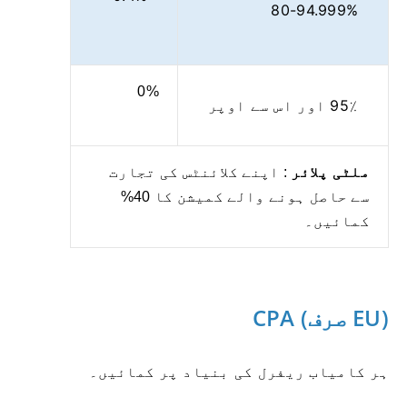
80-94.999%
0%
95٪ اور اس سے اوپر
ملٹی پلائر
: اپنے کلائنٹس کی تجارت
سے حاصل ہونے والے کمیشن کا 40%
کمائیں۔
CPA (صرف EU)
ہر کامیاب ریفرل کی بنیاد پر کمائیں۔