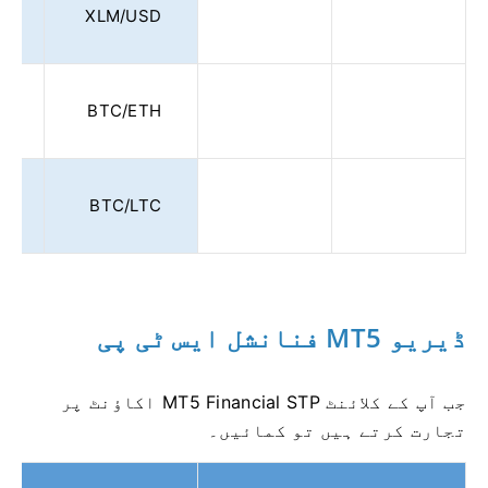
5
XLM/USD
0
BTC/ETH
0
BTC/LTC
ڈیریو MT5 فنانشل ایس ٹی پی
جب آپ کے کلائنٹ MT5 Financial STP اکاؤنٹ پر
تجارت کرتے ہیں تو کمائیں۔