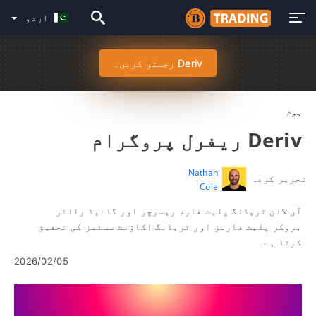
اردو
Deriv رجسٹر کریں۔
ہوم
Deriv ریفرل پروگرام
Nathan
تحریر کردہ
Cole
آن لائن ٹریڈنگ پلیٹ فارم ریسرچر اور گائیڈ رائٹر
بروکر پلیٹ فارمز اور ٹریڈنگ اکاؤنٹ سسٹمز کی تحقیق
کرتا ہے۔
2026/02/05