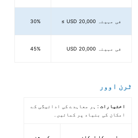
≤ USD 20,000 فی مہینہ
30%
USD 20,000 فی مہینہ
45%
ٹرن اوور
اختیارات
: ہر معاہدے کی ادائیگی کے
امکان کی بنیاد پر کمائیں۔
واپسی کا امکان
کمیشن