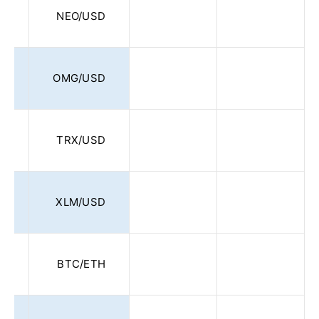
0
NEO/USD
0
OMG/USD
5
TRX/USD
5
XLM/USD
0
BTC/ETH