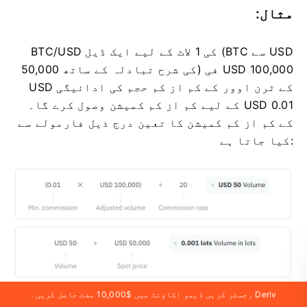
مثال:
BTC/USD کی 1 لاٹ کے لیے ایک ڈیل (BTC سے USD
50,000 کی شرح تبادلہ کے ساتھ) فی USD 100,000
USD کے ٹرن اوور کے کم از کم حجم کی ادائیگی
کے لیے کم از کم کمیشن وصول کرے گا۔ USD 0.01
کے کم از کم کمیشن کا تعین درج ذیل فارمولے سے
کیا جاتا ہے:
Deriv رجسٹر کریں ڈیمو اکاؤنٹ میں $10,000 مفت حاصل کریں۔