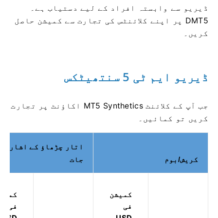
ڈیریو سے وابستہ افراد کے لیے دستیاب ہے۔
DMT5 پر اپنے کلائنٹس کی تجارت سے کمیشن حاصل
کریں۔
ڈیریو ایم ٹی 5 سنتھیٹکس
جب آپ کے کلائنٹ MT5 Synthetics اکاؤنٹ پر تجارت
کریں تو کمائیں۔
اتار چڑھاؤ کے اشاریہ
کریش/بوم
جات
کمیشن
کمیش
فی
فی
USD
USD