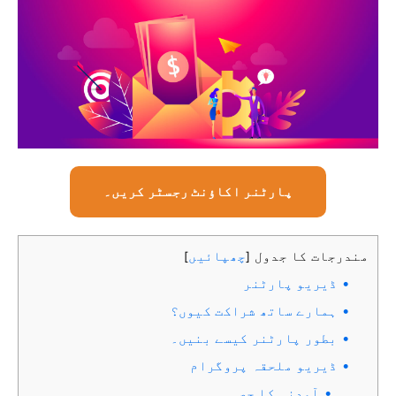
پارٹنر اکاؤنٹ رجسٹر کریں۔
مندرجات کا جدول
چھپائیں
]
[
ڈیریو پارٹنر
ہمارے ساتھ شراکت کیوں؟
بطور پارٹنر کیسے بنیں۔
ڈیریو ملحقہ پروگرام
آمدنی کا حصہ