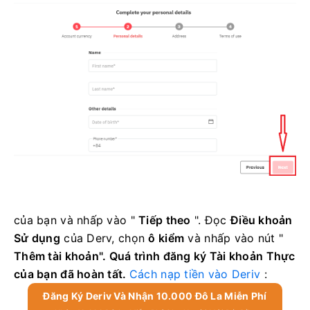
của bạn
và nhấp vào "
Tiếp theo
".
Đọc
Điều khoản
Sử dụng
của Derv, chọn
ô kiểm
và nhấp vào
nút "
Thêm tài khoản".
Quá trình đăng ký Tài khoản Thực
của bạn đã hoàn tất.
Cách nạp tiền vào Deriv
:
Đăng Ký Deriv Và Nhận 10.000 Đô La Miễn Phí