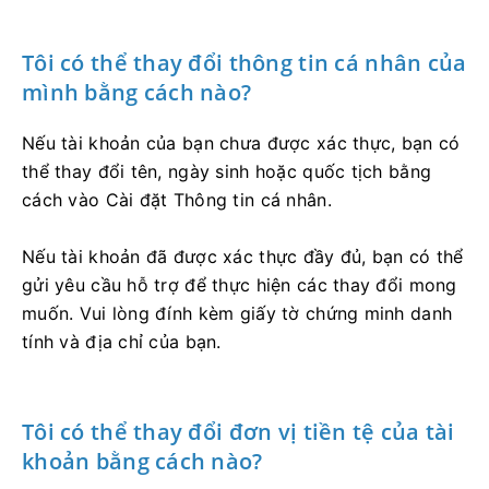
Tôi có thể thay đổi thông tin cá nhân của
mình bằng cách nào?
Nếu tài khoản của bạn chưa được xác thực, bạn có
thể thay đổi tên, ngày sinh hoặc quốc tịch bằng
cách vào Cài đặt Thông tin cá nhân.
Nếu tài khoản đã được xác thực đầy đủ, bạn có thể
gửi yêu cầu hỗ trợ để thực hiện các thay đổi mong
muốn. Vui lòng đính kèm giấy tờ chứng minh danh
tính và địa chỉ của bạn.
Tôi có thể thay đổi đơn vị tiền tệ của tài
khoản bằng cách nào?