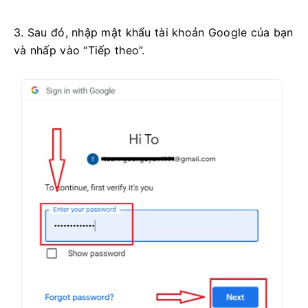
3. Sau đó, nhập mật khẩu tài khoản Google của bạn
và nhấp vào “Tiếp theo”.