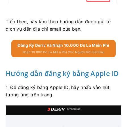
Tiếp theo, hãy làm theo hướng dẫn được gửi từ
dịch vụ đến địa chỉ email của bạn.
Đăng Ký Deriv Và Nhận 10.000 Đô La Miễn Phí
Nhận 10.000 Đô La Miễn Phí Cho Người Mới Bắt Đầu
Hướng dẫn đăng ký bằng Apple ID
1. Để đăng ký bằng Apple ID, hãy nhấp vào nút
tương ứng trên trang.