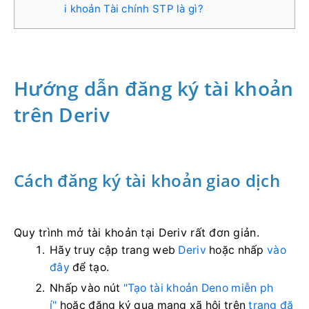
i khoản Tài chính STP là gì?
Hướng dẫn đăng ký tài khoản
trên Deriv
Cách đăng ký tài khoản giao dịch
Quy trình mở tài khoản tại Deriv rất đơn giản.
Hãy truy cập trang web
Deriv
hoặc nhấp
vào
đây
để tạo.
Nhấp vào nút
"Tạo tài khoản Deno miễn ph
í"
hoặc đăng ký qua mạng xã hội trên
trang đă