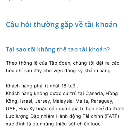
Câu hỏi thường gặp về tài khoản
Tại sao tôi không thể tạo tài khoản?
Theo thông lệ của Tập đoàn, chúng tôi đặt ra các
tiêu chí sau đây cho việc đăng ký khách hàng:
Khách hàng phải ít nhất 18 tuổi.
Khách hàng không được cư trú tại Canada, Hồng
Kông, Israel, Jersey, Malaysia, Malta, Paraguay,
UAE, Hoa Kỳ hoặc các quốc gia bị hạn chế đã được
Lực lượng Đặc nhiệm Hành động Tài chính (FATF)
xác định là có những thiếu sót chiến lược.