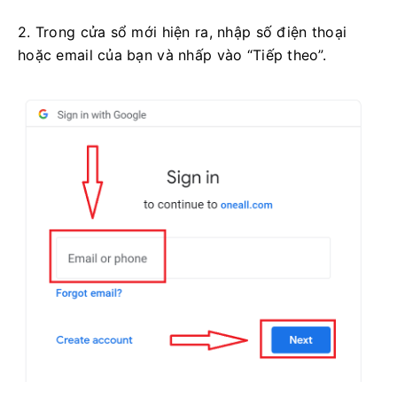
2. Trong cửa sổ mới hiện ra, nhập số điện thoại
hoặc email của bạn và nhấp vào “Tiếp theo”.