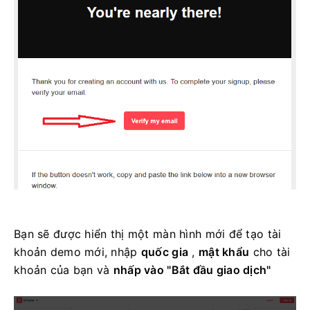
Bạn sẽ được hiển thị một màn hình mới để tạo tài
khoản demo mới, nhập
quốc gia
,
mật khẩu
cho tài
khoản của bạn và
nhấp vào "Bắt đầu giao dịch"