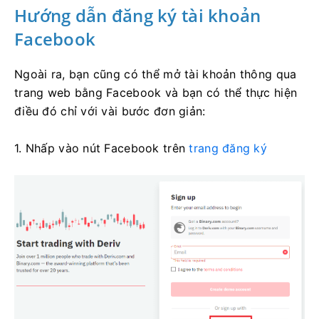
Hướng dẫn đăng ký tài khoản
Facebook
Ngoài ra, bạn cũng có thể mở tài khoản thông qua
trang web bằng Facebook và bạn có thể thực hiện
điều đó chỉ với vài bước đơn giản:
1. Nhấp vào nút Facebook trên
trang đăng ký