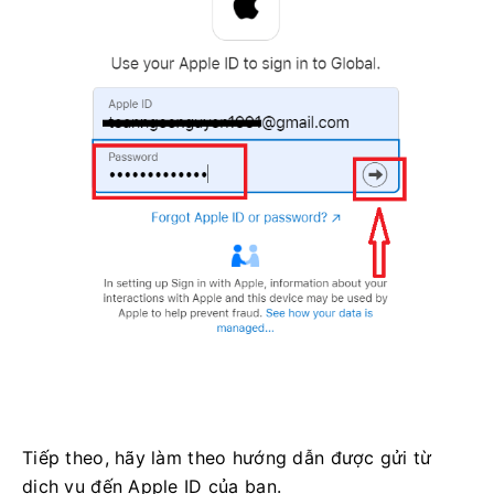
Tiếp theo, hãy làm theo hướng dẫn được gửi từ
dịch vụ đến Apple ID của bạn.