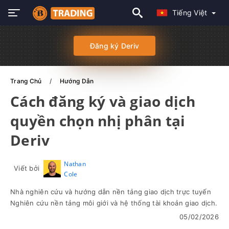
Tiếng Việt
Đăng ký Deriv
Trang Chủ
Hướng Dẫn
Cách đăng ký và giao dịch
quyền chọn nhị phân tại
Deriv
Nathan
Viết bởi
Cole
Nhà nghiên cứu và hướng dẫn nền tảng giao dịch trực tuyến
Nghiên cứu nền tảng môi giới và hệ thống tài khoản giao dịch.
05/02/2026