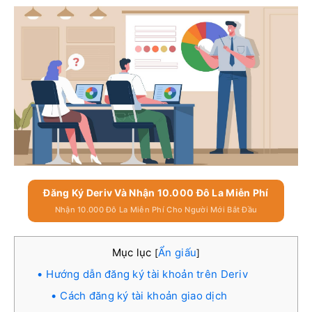
Đăng Ký Deriv Và Nhận 10.000 Đô La Miễn Phí
Nhận 10.000 Đô La Miễn Phí Cho Người Mới Bắt Đầu
Mục lục
Ẩn giấu
[
]
Hướng dẫn đăng ký tài khoản trên Deriv
Cách đăng ký tài khoản giao dịch