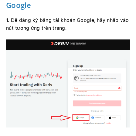
Google
1. Để đăng ký bằng tài khoản Google, hãy nhấp vào
nút tương ứng trên trang.