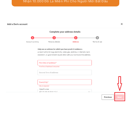
Nhận 10.000 Đô La Miễn Phí Cho Người Mới Bắt Đầu