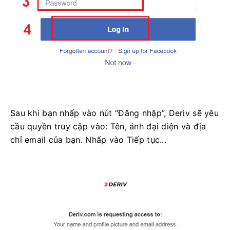
Sau khi bạn nhấp vào nút “Đăng nhập”, Deriv sẽ yêu
cầu quyền truy cập vào: Tên, ảnh đại diện và địa
chỉ email của bạn. Nhấp vào Tiếp tục...