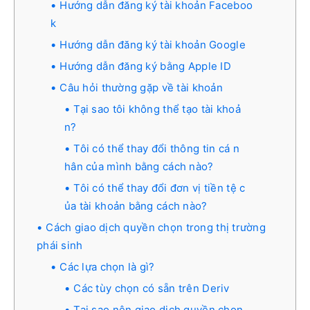
Hướng dẫn đăng ký tài khoản Faceboo
k
Hướng dẫn đăng ký tài khoản Google
Hướng dẫn đăng ký bằng Apple ID
Câu hỏi thường gặp về tài khoản
Tại sao tôi không thể tạo tài khoả
n?
Tôi có thể thay đổi thông tin cá n
hân của mình bằng cách nào?
Tôi có thể thay đổi đơn vị tiền tệ c
ủa tài khoản bằng cách nào?
Cách giao dịch quyền chọn trong thị trường
phái sinh
Các lựa chọn là gì?
Các tùy chọn có sẵn trên Deriv
Tại sao nên giao dịch quyền chọn