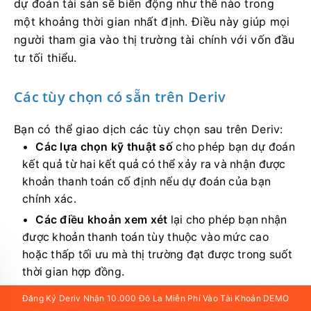
dự đoán tài sản sẽ biến động như thế nào trong
một khoảng thời gian nhất định. Điều này giúp mọi
người tham gia vào thị trường tài chính với vốn đầu
tư tối thiểu.
Các tùy chọn có sẵn trên Deriv
Bạn có thể giao dịch các tùy chọn sau trên Deriv:
Các lựa chọn kỹ thuật số
cho phép bạn dự đoán
kết quả từ hai kết quả có thể xảy ra và nhận được
khoản thanh toán cố định nếu dự đoán của bạn
chính xác.
Các điều khoản xem xét
lại cho phép bạn nhận
được khoản thanh toán tùy thuộc vào mức cao
hoặc thấp tối ưu mà thị trường đạt được trong suốt
thời gian hợp đồng.
Chiến lược Call/Put Spread
cho phép bạn kiếm
Đăng Ký Deriv Nhận 10.000 Đô La Miễn Phí Vào Tài Khoản DEMO
được lợi nhuận tối đa theo mức quy định, tùy thuộc