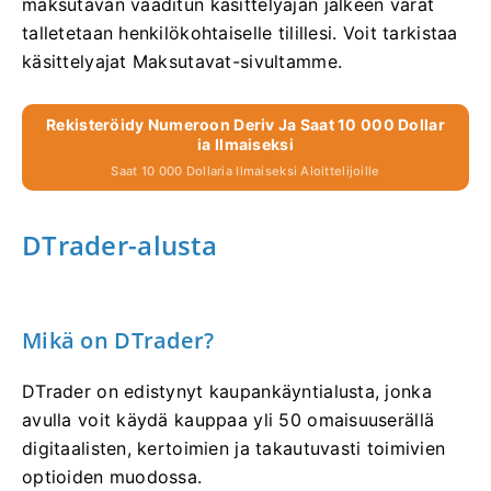
maksutavan vaaditun käsittelyajan jälkeen varat
talletetaan henkilökohtaiselle tilillesi. Voit tarkistaa
käsittelyajat Maksutavat-sivultamme.
Rekisteröidy Numeroon Deriv Ja Saat 10 000 Dollar
Ia Ilmaiseksi
Saat 10 000 Dollaria Ilmaiseksi Aloittelijoille
DTrader-alusta
Mikä on DTrader?
DTrader on edistynyt kaupankäyntialusta, jonka
avulla voit käydä kauppaa yli 50 omaisuuserällä
digitaalisten, kertoimien ja takautuvasti toimivien
optioiden muodossa.