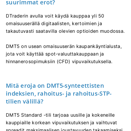
suurimmat erot?
DTraderin avulla voit käydä kauppaa yli 50
omaisuuserällä digitaalisten, kertoimien ja
takautuvasti saatavilla olevien optioiden muodossa.
DMT5 on usean omaisuuserän kaupankäyntialusta,
jota voit käyttää spot-valuuttakauppaan ja
hinnanerosopimuksiin (CFD) vipuvaikutuksella.
Mitä eroja on DMT5-synteettisten
indeksien, rahoitus- ja rahoitus-STP-
tilien välillä?
DMT5 Standard -tili tarjoaa uusille ja kokeneille
kauppiaille korkean vipuvaikutuksen ja vaihtuvat
spreadit maksimaalisen joustavuuden takaamiseksi.