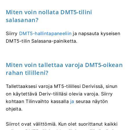
Miten voin nollata DMT5-tilini
salasanan?
Siirry
DMT5-hallintapaneeliin
ja napsauta kyseisen
DMT5-tilin Salasana-painiketta.
Miten voin tallettaa varoja DMT5-oikean
rahan tililleni?
Tallettaaksesi varoja MT5-tilillesi Derivissä, sinun
on käytettävä Deriv-tililläsi olevia varoja. Siirry
kohtaan Tilinvaihto kassalla
ja
seuraa näytön
ohjeita.
Siirrot ovat välittömiä. Kun olet suorittanut kaikki