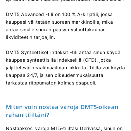
DMT5 Advanced -tili on 100 % A-kirjatili, jossa
kauppasi välitetään suoraan markkinoille, mikä
antaa sinulle suoran pääsyn valuuttakaupan
likviditeetin tarjoajiin.
DMT5 Synteettiset indeksit -tili antaa sinun käydä
kauppaa synteettisillä indekseillä (CFD), jotka
jäljittelevät reaalimaailman liikkeitä. Tilillä voi käydä
kauppaa 24/7, ja sen oikeudenmukaisuutta
tarkastaa riippumaton kolmas osapuoli.
Miten voin nostaa varoja DMT5-oikean
rahan tililtäni?
Nostaaksesi varoja MT5-tililtäsi Derivissä, sinun on