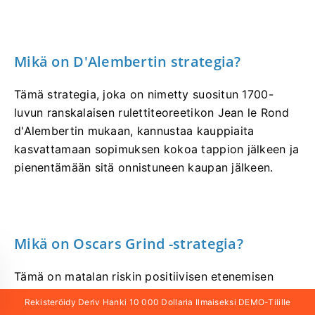
Mikä on D'Alembertin strategia?
Tämä strategia, joka on nimetty suositun 1700-
luvun ranskalaisen rulettiteoreetikon Jean le Rond
d'Alembertin mukaan, kannustaa kauppiaita
kasvattamaan sopimuksen kokoa tappion jälkeen ja
pienentämään sitä onnistuneen kaupan jälkeen.
Mikä on Oscars Grind -strategia?
Tämä on matalan riskin positiivisen etenemisen
strategia, joka ilmestyi ensimmäisen kerran vuonna
Rekisteröidy Deriv Hanki 10 000 Dollaria Ilmaiseksi DEMO-Tilille
1965. Käyttämällä tätä strategiaa kasvatat