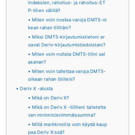
indeksien, rahoitus- ja rahoitus-ST
P-tilien välillä?
Miten voin nostaa varoja DMT5-oi
kean rahan tililtäni?
Miksi DMT5-kirjautumistietoni er
oavat Deriv-kirjautumistiedoistani?
Miten voin nollata DMT5-tilini sal
asanan?
Miten voin tallettaa varoja DMT5-
oikean rahan tililleni?
Deriv X -alusta
Mikä on Deriv X?
Mikä on Deriv X -tililleni talletetta
van minimin/enimmäissumma?
Millä markkinoilla voin käydä kaup
paa Deriv X:ssä?