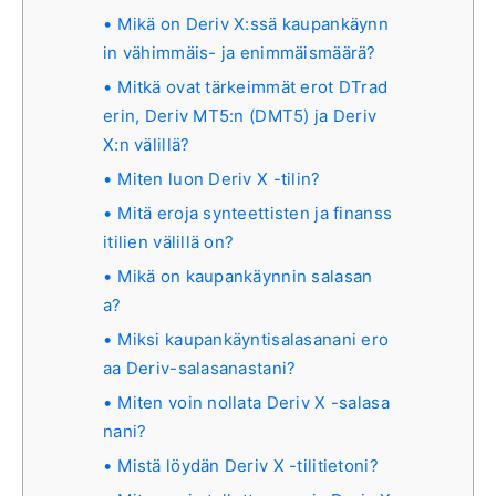
Mikä on Deriv X:ssä kaupankäynn
in vähimmäis- ja enimmäismäärä?
Mitkä ovat tärkeimmät erot DTrad
erin, Deriv MT5:n (DMT5) ja Deriv
X:n välillä?
Miten luon Deriv X -tilin?
Mitä eroja synteettisten ja finanss
itilien välillä on?
Mikä on kaupankäynnin salasan
a?
Miksi kaupankäyntisalasanani ero
aa Deriv-salasanastani?
Miten voin nollata Deriv X -salasa
nani?
Mistä löydän Deriv X -tilitietoni?