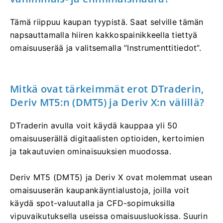
Tämä riippuu kaupan tyypistä. Saat selville tämän
napsauttamalla hiiren kakkospainikkeella tiettyä
omaisuuserää ja valitsemalla ”Instrumenttitiedot”.
Mitkä ovat tärkeimmät erot DTraderin,
Deriv MT5:n (DMT5) ja Deriv X:n välillä?
DTraderin avulla voit käydä kauppaa yli 50
omaisuuserällä digitaalisten optioiden, kertoimien
ja takautuvien ominaisuuksien muodossa.
Deriv MT5 (DMT5) ja Deriv X ovat molemmat usean
omaisuuserän kaupankäyntialustoja, joilla voit
käydä spot-valuutalla ja CFD-sopimuksilla
vipuvaikutuksella useissa omaisuusluokissa. Suurin