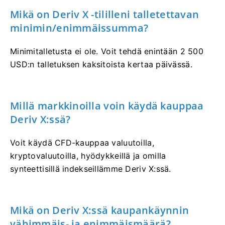
Mikä on Deriv X -tililleni talletettavan
minimin/enimmäissumma?
Minimitalletusta ei ole. Voit tehdä enintään 2 500
USD:n talletuksen kaksitoista kertaa päivässä.
Millä markkinoilla voin käydä kauppaa
Deriv X:ssä?
Voit käydä CFD-kauppaa valuutoilla,
kryptovaluutoilla, hyödykkeillä ja omilla
synteettisillä indekseillämme Deriv X:ssä.
Mikä on Deriv X:ssä kaupankäynnin
vähimmäis- ja enimmäismäärä?