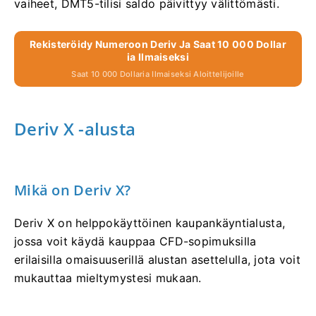
vaiheet, DMT5-tilisi saldo päivittyy välittömästi.
Rekisteröidy Numeroon Deriv Ja Saat 10 000 Dollar
Ia Ilmaiseksi
Saat 10 000 Dollaria Ilmaiseksi Aloittelijoille
Deriv X -alusta
Mikä on Deriv X?
Deriv X on helppokäyttöinen kaupankäyntialusta,
jossa voit käydä kauppaa CFD-sopimuksilla
erilaisilla omaisuuserillä alustan asettelulla, jota voit
mukauttaa mieltymystesi mukaan.