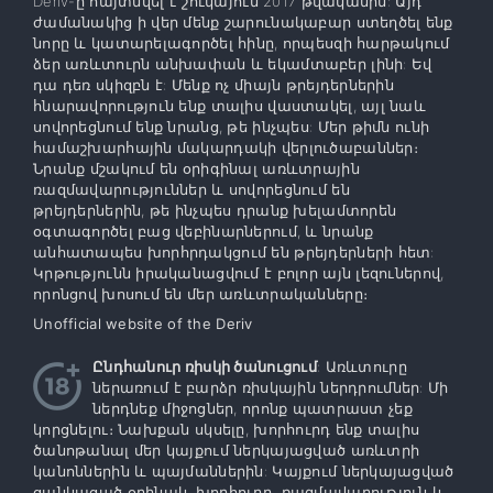
Deriv-ը հայտնվել է շուկայում 2017 թվականին: Այդ
ժամանակից ի վեր մենք շարունակաբար ստեղծել ենք
նորը և կատարելագործել հինը, որպեսզի հարթակում
ձեր առևտուրն անխափան և եկամտաբեր լինի: Եվ
դա դեռ սկիզբն է: Մենք ոչ միայն թրեյդերներին
հնարավորություն ենք տալիս վաստակել, այլ նաև
սովորեցնում ենք նրանց, թե ինչպես: Մեր թիմն ունի
համաշխարհային մակարդակի վերլուծաբաններ։
Նրանք մշակում են օրիգինալ առևտրային
ռազմավարություններ և սովորեցնում են
թրեյդերներին, թե ինչպես դրանք խելամտորեն
օգտագործել բաց վեբինարներում, և նրանք
անհատապես խորհրդակցում են թրեյդերների հետ:
Կրթությունն իրականացվում է բոլոր այն լեզուներով,
որոնցով խոսում են մեր առևտրականները։
Unofficial website of the Deriv
Ընդհանուր ռիսկի ծանուցում
: Առևտուրը
ներառում է բարձր ռիսկային ներդրումներ: Մի
ներդնեք միջոցներ, որոնք պատրաստ չեք
կորցնելու։ Նախքան սկսելը, խորհուրդ ենք տալիս
ծանոթանալ մեր կայքում ներկայացված առևտրի
կանոններին և պայմաններին: Կայքում ներկայացված
ցանկացած օրինակ, խորհուրդ, ռազմավարություն և