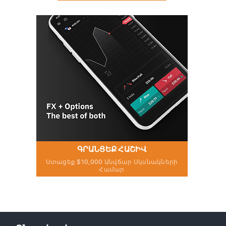
ԳՐԱՆՑԵՔ ՀԱՇԻՎ
Ստացեք $10,000 Անվճար Սկսնակների
Համար