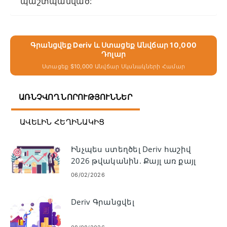
պաշտպանված:
Գրանցվեք Deriv ԵՒ Ստացեք Անվճար 10,000
Դոլար
Ստացեք $10,000 Անվճար Սկսնակների Համար
ԱՌՆՉՎՈՂ ՆՈՐՈՒԹՅՈՒՆՆԵՐ
ԱՎԵԼԻՆ ՀԵՂԻՆԱԿԻՑ
Ինչպես ստեղծել Deriv հաշիվ
2026 թվականին. Քայլ առ քայլ
գրանցման ուղեցույց
06/02/2026
սկսնակների համար
Deriv Գրանցվել