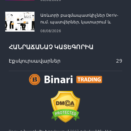
Առևտրի բազմապատկիչներ Deriv-
ում. պատվերներ, կատարում և
ռիսկ
08/08/2026
ՀԱՆՐԱՃԱՆԱՉ ԿԱՏԵԳՈՐԻԱ
Էքսկուրսավարներ
29