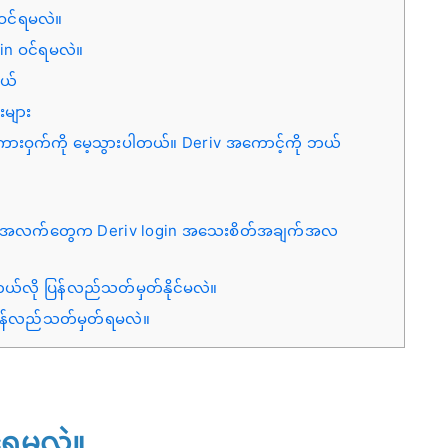
 ဝင်ရမလဲ။
gin ဝင်ရမလဲ။
တယ်
းများ
စကားဝှက်ကို မေ့သွားပါတယ်။ Deriv အကောင့်ကို ဘယ်
ချက်အလက်တွေက Deriv login အသေးစိတ်အချက်အလ
ဘယ်လို ပြန်လည်သတ်မှတ်နိုင်မလဲ။
ုပြန်လည်သတ်မှတ်ရမလဲ။
်ရမလဲ။