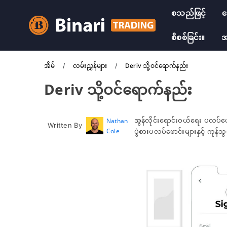
စသည်ဖြင့်
လ
စိစစ်ခြင်း။
အ
အိမ်
လမ်းညွှန်များ
Deriv သို့ဝင်ရောက်နည်း
Deriv သို့ဝင်ရောက်နည်း
အွန်လိုင်းရောင်းဝယ်ရေး ပလပ်ဖ
Nathan
Written By
Cole
ပွဲစားပလပ်ဖောင်းများနှင့် ကုန