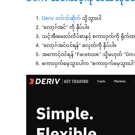
Deriv ဝက်ဘ်ဆိုက်
သို့သွားပါ
“လော့ဂ်အင်” ကို နှိပ်ပါ။
သင့်အီးမေးလ်လိပ်စာနှင့် စကားဝှက်ကို ရိုက်ထ
“လော့ဂ်အင်ဝင်ရန်” ခလုတ်ကို နှိပ်ပါ။
အကောင့်ဝင်ရန် “Facebook” သို့မဟုတ် “Gmail”
စကားဝှက်မေ့သွားပါက “စကားဝှက်မေ့သွားပါ” က