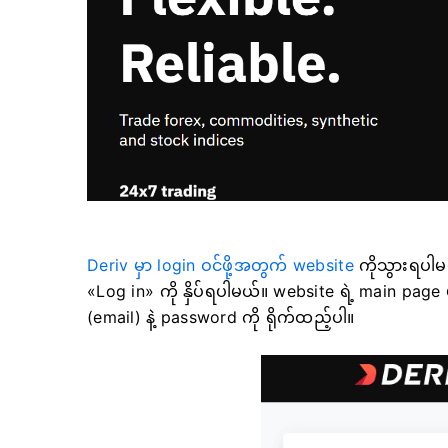
Deriv မှာ login ဝင်ဖို့အတွက် website
ကိုသွားရပါ
«Log in» ကို နှိပ်ရပါမယ်။ website ရဲ့ main page
(email) နဲ့ password ကို ရိုက်ထည့်ပါ။