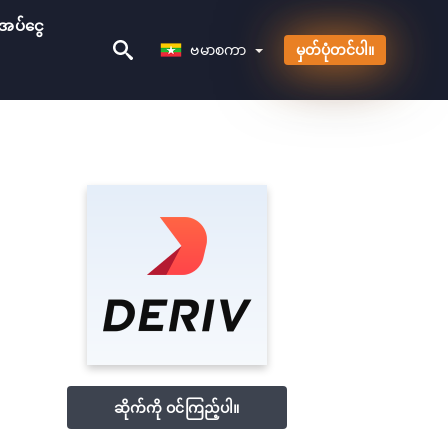
အပ်ငွေ
ဗမာစကာ
ဗမာစကာ
မှတ်ပုံတင်ပါ။
ဆိုက်ကို ဝင်ကြည့်ပါ။