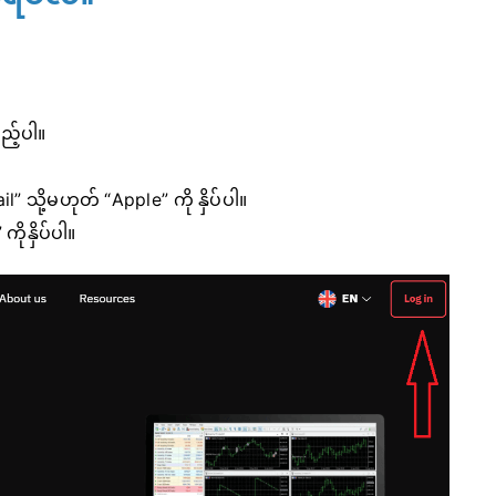
ည့်ပါ။
 သို့မဟုတ် “Apple” ကို နှိပ်ပါ။
ိုနှိပ်ပါ။