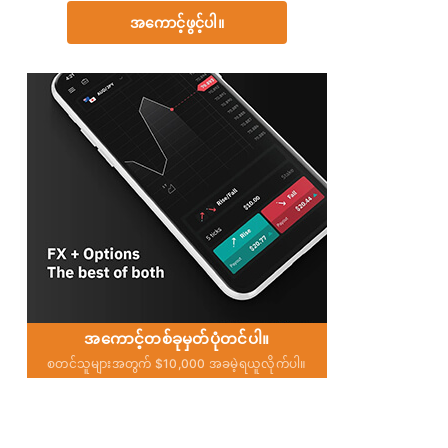
အကောင့်ဖွင့်ပါ။
အကောင့်တစ်ခုမှတ်ပုံတင်ပါ။
စတင်သူများအတွက် $10,000 အခမဲ့ရယူလိုက်ပါ။