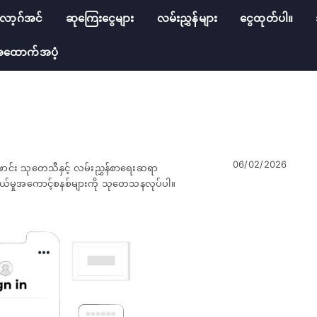
ော့ဂ်အင်
ဆုကြေးငွေများ
လမ်းညွှန်များ
ငွေထုတ်ပါ။
ထောက်အပံ့
06/02/2026
ောင်း သုတေသီနှင့် လမ်းညွှန်စာရေးဆရာ
်သွယ်မှုအကောင့်စနစ်များကို သုတေသနလုပ်ပါ။