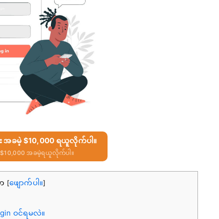
ြီး အခမဲ့ $10,000 ရယူလိုက်ပါ။
$10,000 အခမဲ့ရယူလိုက်ပါ။
ကာ
ဖျောက်ပါ။
[
]
ogin ဝင်ရမလဲ။