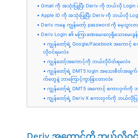
Gmail ကို အသုံးပြုပြီး Deriv ကို ဘယ်လို Login
Apple ID ကို အသုံးပြုပြီး Deriv ကို ဘယ်လို Lo
Deriv ကနေ ကျွန်တော့် password ကို မေ့သွား
Deriv Login ၏ မကြာခဏမေးလေ့ရှိသောမေးခွန်
ကျွန်တော့်ရဲ့ Google/Facebook အကောင့် 
လိုဝင်ရမလဲ။
ကျွန်တော့်အကောင့်ကို ဘယ်လိုပိတ်ရမလဲ။
ကျွန်တော့်ရဲ့ DMT5 login အသေးစိတ်အ
က်တွေနဲ့ ဘာကြောင့်ကွာခြားတာလဲ။
ကျွန်တော့်ရဲ့ DMT5 အကောင့် စကားဝှက်ကို 
ကျွန်တော့်ရဲ့ Deriv X စကားဝှက်ကို ဘယ်လိ
Deriv အကောင့်ကို ဘယ်လိုဝင