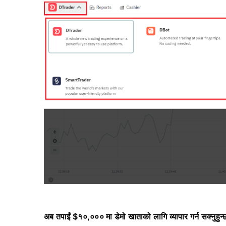
अब तपाईं $१०,००० मा डेमो खाताको लागि व्यापार गर्न सक्नुहुन