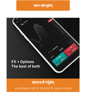
खाता खोल्नुहोस्
खाता दर्ता गर्नुहोस्
शुरुआतीहरूको लागि $ 10,000 नि: शुल्क पाउनुहोस्