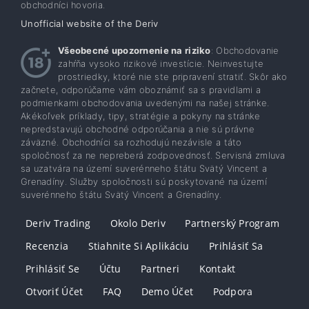
obchodníci hovoria.
Unofficial website of the Deriv
Všeobecné upozornenie na riziko
: Obchodovanie
zahŕňa vysoko rizikové investície. Neinvestujte
prostriedky, ktoré nie ste pripravení stratiť. Skôr ako
začnete, odporúčame vám oboznámiť sa s pravidlami a
podmienkami obchodovania uvedenými na našej stránke.
Akékoľvek príklady, tipy, stratégie a pokyny na stránke
nepredstavujú obchodné odporúčania a nie sú právne
záväzné. Obchodníci sa rozhodujú nezávisle a táto
spoločnosť za ne nepreberá zodpovednosť. Servisná zmluva
sa uzatvára na území suverénneho štátu Svätý Vincent a
Grenadíny. Služby spoločnosti sú poskytované na území
suverénneho štátu Svätý Vincent a Grenadíny.
Deriv Trading
Okolo Deriv
Partnerský Program
Recenzia
Stiahnite Si Aplikáciu
Prihlásiť Sa
Prihlásiť Se
Účtu
Partneri
Kontakt
Otvoriť Účet
FAQ
Demo Účet
Podpora