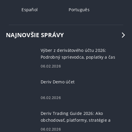
Español
Português
NAJNOVŠIE SPRÁVY
Výber z derivátového účtu 2026:
Podrobný sprievodca, poplatky a čas
spracovania
06.02.2026
Deriv Demo účet
06.02.2026
Deriv Trading Guide 2026: Ako
obchodovať, platformy, stratégie a
riadenie rizík
06.02.2026