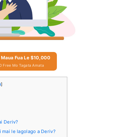
& Maua Fua Le $10,000
0 Free Mo Tagata Amata
a
]
ai Deriv?
i mai le lagolago a Deriv?