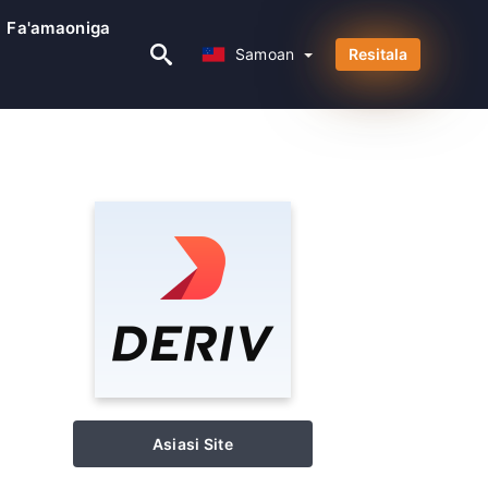
Fa'amaoniga
Samoan
Samoan
Resitala
Asiasi Site