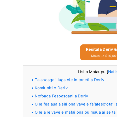
Resitala Deriv 
Maua Le $10,00
Lisi o Mataupu
Nati
[
Talanoaga i luga ole Initaneti a Deriv
Komiuniti o Deriv
Nofoaga Fesoasoani a Deriv
O le fea auala sili ona vave e faʻafesoʻotaʻi 
O le a le vave e mafai ona ou maua ai se tal