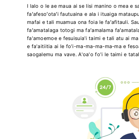
I lalo o le ae maua ai se lisi manino o mea e sa
faʻafesoʻotaʻi fautuaina e ala i ituaiga matau
mafai e tali muamua ona foia le faʻafitauli. Sa
faʻamatalaga totogi ma faʻamalama faʻamatala
fa'amoemoe e fesuisuia'i taimi e tali atu ai ma
e fa'aitiitia ai le fo'i-ma-ma-ma-ma-ma e feso
saogalemu ma vave. A'oa'o fo'i le taimi e tatal