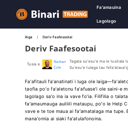
Fa'amauina
Lagolago
Aiga
Deriv Faafesootai
Deriv Faafesootai
Tagata su'esu'e ma le tusitala ta'
Nathan
Tusia e
Cole
Su'esu'e tulaga tau fefa'ataua'i
Fa'afitauli fa'anatinati i luga ole laiga—fa'ale
taofia po'o fa'aletonu fa'afuase'i ole saini-e
lagolago sa'o ina ia vave fo'ia. Filifilia o tal
faʻamaumauga auiliili mataupu, poʻo le Help Ce
vave e te toe maua ai faʻamatalaga ma tupe. E
mana'omia ai siaki fa'atulafonoina.