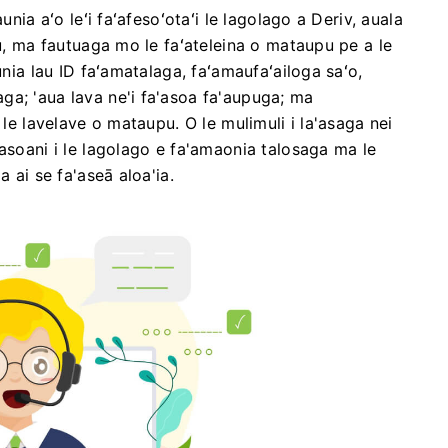
unia aʻo leʻi faʻafesoʻotaʻi le lagolago a Deriv, auala
pu, ma fautuaga mo le faʻateleina o mataupu pe a le
unia lau ID faʻamatalaga, faʻamaufaʻailoga saʻo,
ga; 'aua lava ne'i fa'asoa fa'aupuga; ma
 le lavelave o mataupu. O le mulimuli i la'asaga nei
asoani i le lagolago e fa'amaonia talosaga ma le
a ai se fa'aseā aloa'ia.