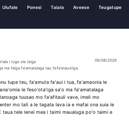
Ulufale
Ponesi
Taiala
Aveese
Teugatupe
09/08/2026
iala i luga ole laiga
ga ma faiga fa'amatalaga tau fefa'ataua'iga.
tonu tupe teu, fa'amuta fa'aui i tua, fa'amaonia le
 mana'omia le feso'ota'iga sa'o ma fa'amatalaga
atalanoaga tuusao mo faʻafitauli vave, imeli mo
nter mo tali a le tagata lava ia e mafai ona suia le
 taua tele lenei mea i taimi maualuga po'o taimi e