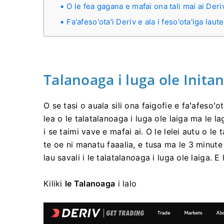
O le fea gagana e mafai ona tali mai ai Deri
Fa'afeso'ota'i Deriv e ala i feso'ota'iga laute
Talanoaga i luga ole Initan
O se tasi o auala sili ona faigofie e faʻafesoʻot
lea o le talatalanoaga i luga ole laiga ma le la
i se taimi vave e mafai ai. O le lelei autu o le 
te oe ni manatu faaalia, e tusa ma le 3 minute e
lau savali i le talatalanoaga i luga ole laiga. 
Kiliki
le Talanoaga
i lalo