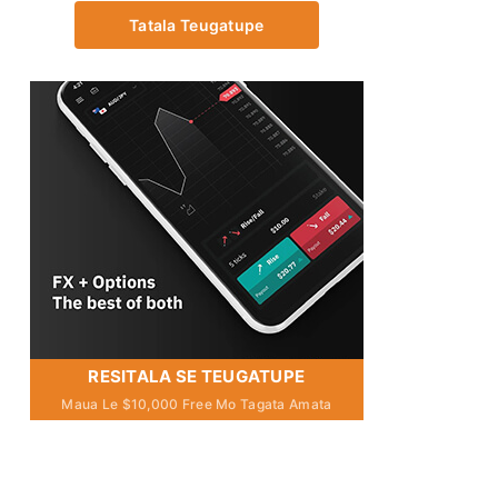
Tatala Teugatupe
RESITALA SE TEUGATUPE
Maua Le $10,000 Free Mo Tagata Amata