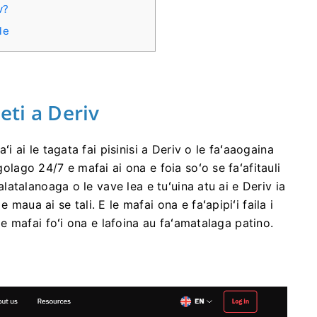
v?
le
eti a Deriv
aʻi ai le tagata fai pisinisi a Deriv o le faʻaaogaina
golago 24/7 e mafai ai ona e foia soʻo se faʻafitauli
talatalanoaga o le vave lea e tuʻuina atu ai e Deriv ia
 maua ai se tali. E le mafai ona e faʻapipiʻi faila i
E le mafai foʻi ona e lafoina au faʻamatalaga patino.