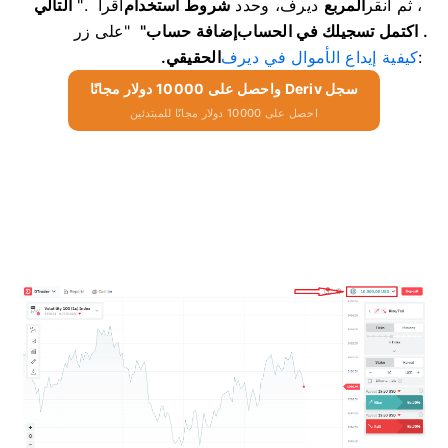
، ثم انقر
المربع
ديرف، وحدد
شروط استخدام
اقرأ
".
التالي
. اكتمل تسجيلك في الحساب
إضافة حساب"
"
على زر
:
كيفية إيداع الأموال في ديرف
الحقيقي.
سجل Deriv واحصل على 10000 دولار مجانًا
احصل على 10000 دولار مجانًا للمبتدئين