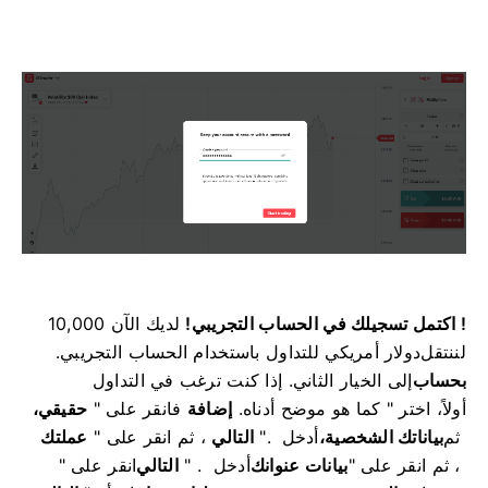
! اكتمل تسجيلك في الحساب التجريبي!
لديك الآن 10,000
لننتقل
دولار أمريكي للتداول باستخدام الحساب التجريبي.
بحساب
إلى الخيار الثاني. إذا كنت ترغب في التداول
أولاً، اختر
" كما هو موضح أدناه.
إضافة
فانقر على "
حقيقي،
ثم
بياناتك الشخصية،
أدخل
".
التالي
، ثم انقر على "
عملتك
، ثم انقر على "
بيانات عنوانك
أدخل
" .
التالي
انقر على "