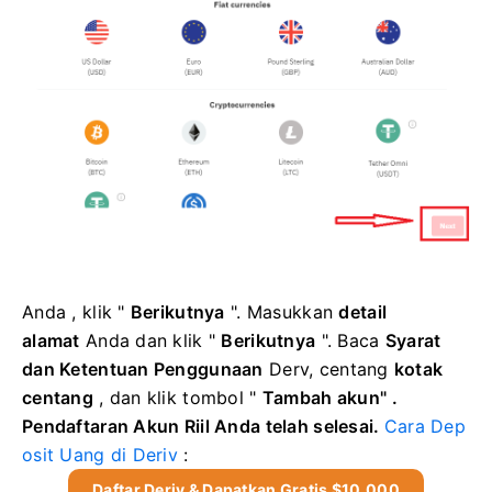
Anda ,
klik "
Berikutnya
". Masukkan
detail
alamat
Anda
dan klik "
Berikutnya
".
Baca
Syarat
dan Ketentuan Penggunaan
Derv, centang
kotak
centang
, dan klik tombol
"
Tambah akun"
.
Pendaftaran Akun Riil Anda telah selesai.
Cara Dep
osit Uang di Deriv
:
Daftar Deriv & Dapatkan Gratis $10,000