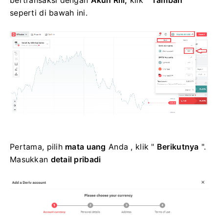
bertransaksi dengan
Akun Riil,
klik "
Tambah
"
seperti di bawah ini.
Pertama, pilih
mata uang
Anda , klik "
Berikutnya
".
Masukkan
detail pribadi