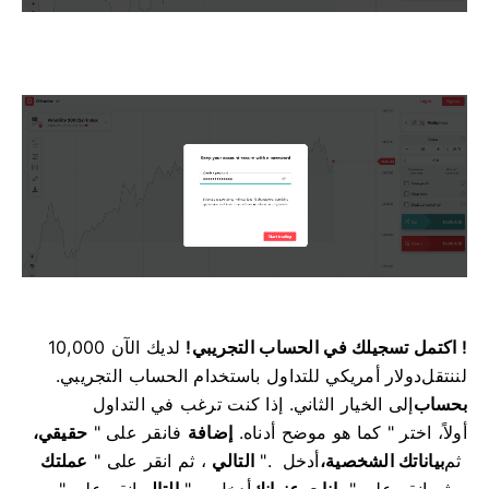
! اكتمل تسجيلك في الحساب التجريبي!
لديك الآن 10,000
لننتقل
دولار أمريكي للتداول باستخدام الحساب التجريبي.
بحساب
إلى الخيار الثاني. إذا كنت ترغب في التداول
أولاً، اختر
" كما هو موضح أدناه.
إضافة
فانقر على "
حقيقي،
ثم
بياناتك الشخصية،
أدخل
".
التالي
، ثم انقر على "
عملتك
، ثم انقر على "
بيانات عنوانك
أدخل
" .
التالي
انقر على "