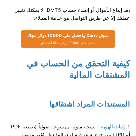
بعد إيداع الأموال أو إنشاء حساب DMT5، لا يمكنك تغيير
عملتك إلا عن طريق التواصل مع خدمة العملاء.
سجل Deriv واحصل على 10000 دولار مجانًا
احصل على 10000 دولار مجانًا للمبتدئين
كيفية التحقق من الحساب في
المشتقات المالية
المستندات المراد اشتقاقها
1. إثبات الهوية
- نسخة ملونة ممسوحة ضوئياً (بصيغة PDF
أو JPG) من جواز سفرك ساري المفعول (غير منتهي