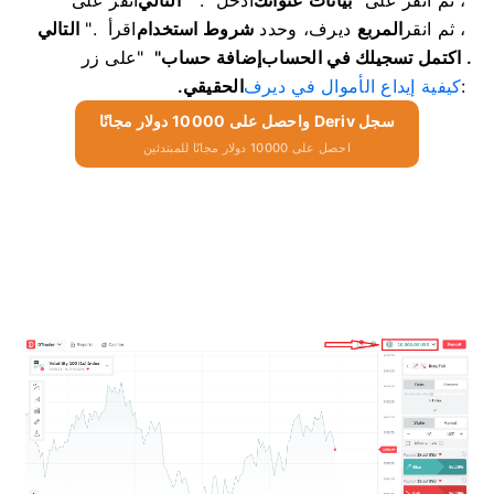
، ثم انقر
المربع
ديرف، وحدد
شروط استخدام
اقرأ
".
التالي
. اكتمل تسجيلك في الحساب
إضافة حساب"
"
على زر
:
كيفية إيداع الأموال في ديرف
الحقيقي.
سجل Deriv واحصل على 10000 دولار مجانًا
احصل على 10000 دولار مجانًا للمبتدئين