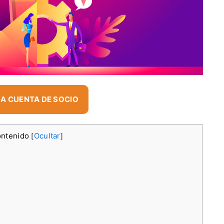
A CUENTA DE SOCIO
ontenido
Ocultar
[
]