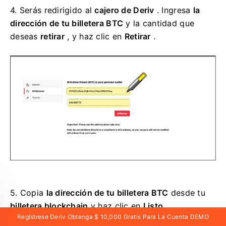
4.
Serás redirigido al
cajero de Deriv
. Ingresa
la
dirección de tu billetera BTC
y la cantidad que
deseas
retirar
, y haz clic en
Retirar
.
5.
Copia
la dirección de tu billetera BTC
desde tu
billetera blockchain
y haz clic en
Listo
.
Regístrese Deriv Obtenga $ 10,000 Gratis Para La Cuenta DEMO