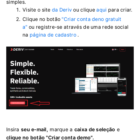
simples.
Visite o site
da Deriv
ou clique
aqui
para criar.
Clique no botão
"Criar conta deno gratuit
a"
ou registre-se através de uma rede social
na
página de cadastro
.
Insira
seu e-mail,
marque a
caixa de seleção
e
clique no botão "Criar conta demo".