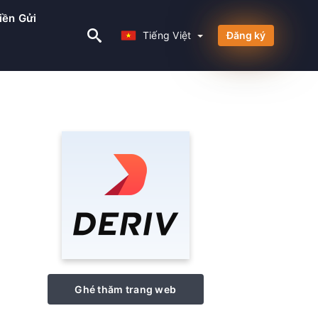
iền Gửi
Tiếng Việt
Tiếng Việt
Đăng ký
Ghé thăm trang web