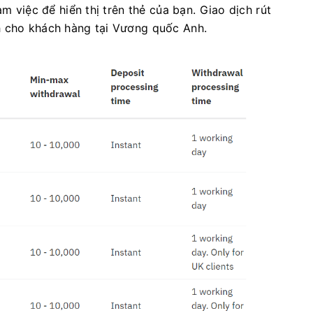
àm việc để hiển thị trên thẻ của bạn. Giao dịch rút
h cho khách hàng tại Vương quốc Anh.