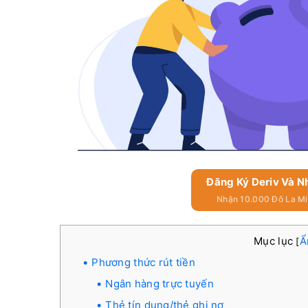
Đăng Ký Deriv Và N
Nhận 10.000 Đô La Mi
Mục lục
Ẩ
[
Phương thức rút tiền
Ngân hàng trực tuyến
Thẻ tín dụng/thẻ ghi nợ