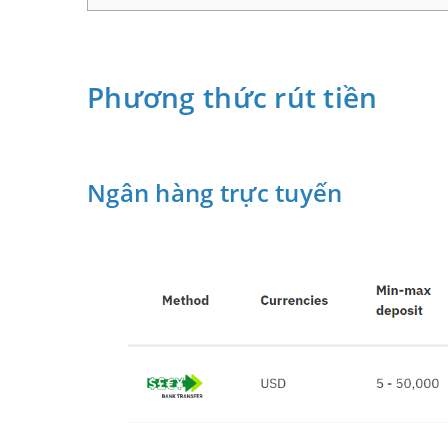
Phương thức rút tiền
Ngân hàng trực tuyến