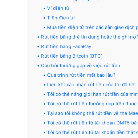
Ví điện tử
Tiền điện tử
Mua tiền điện tử trên các sàn giao dịch 
Rút tiền bằng thẻ tín dụng hoặc thẻ ghi nợ 
Rút tiền bằng FasaPay
Rút tiền bằng Bitcoin (BTC)
Câu hỏi thường gặp về việc rút tiền
Quá trình rút tiền mất bao lâu?
Liên kết xác nhận rút tiền của tôi đã hết
Tôi có thể nâng giới hạn rút tiền của m
Tôi có thể rút tiền thưởng nạp tiền đượ
Tại sao tôi không thể rút tiền về thẻ M
Tôi có thể rút tiền từ tài khoản DMT5 b
Tôi có thể rút tiền từ tài khoản tiền thậ