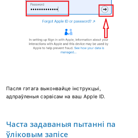
Пасля гэтага выконвайце інструкцыі,
адпраўленыя сэрвісам на ваш Apple ID.
Часта задаваныя пытанні па
ўліковым запісе