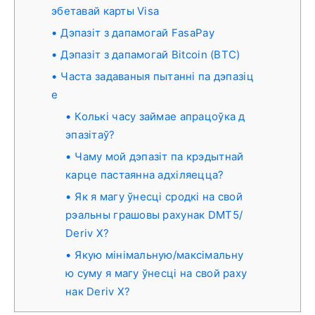
эбетавай карты Visa
Дэпазіт з дапамогай FasaPay
Дэпазіт з дапамогай Bitcoin (BTC)
Часта задаваныя пытанні па дэпазіц
е
Колькі часу займае апрацоўка д
эпазітаў?
Чаму мой дэпазіт па крэдытнай
карце пастаянна адхіляецца?
Як я магу ўнесці сродкі на свой
рэальны грашовы рахунак DMT5/
Deriv X?
Якую мінімальную/максімальну
ю суму я магу ўнесці на свой раху
нак Deriv X?