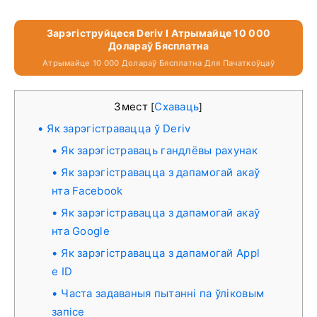
Зарэгіструйцеся Deriv І Атрымайце 10 000
Долараў Бясплатна
Атрымайце 10 000 Долараў Бясплатна Для Пачаткоўцаў
Змест
Схаваць
[
]
Як зарэгістравацца ў Deriv
Як зарэгістраваць гандлёвы рахунак
Як зарэгістравацца з дапамогай акаў
нта Facebook
Як зарэгістравацца з дапамогай акаў
нта Google
Як зарэгістравацца з дапамогай Appl
e ID
Часта задаваныя пытанні па ўліковым
запісе