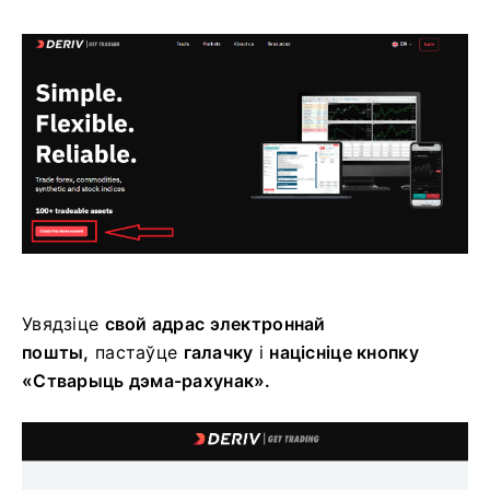
Увядзіце
свой адрас электроннай
пошты,
пастаўце
галачку
і
націсніце кнопку
«Стварыць дэма-рахунак».