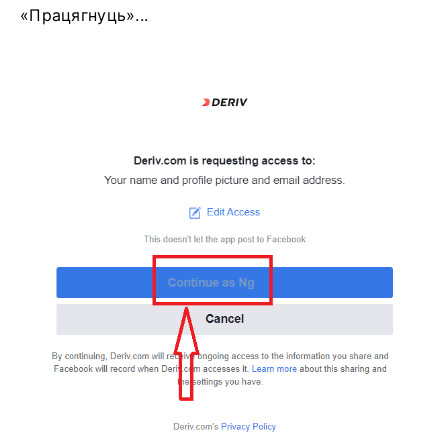
«Працягнуць»...