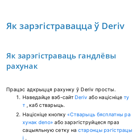
Як зарэгістравацца ў Deriv
Як зарэгістраваць гандлёвы
рахунак
Працэс адкрыцця рахунку ў Deriv просты.
Наведайце вэб-сайт
Deriv
або націсніце
ту
т
, каб стварыць.
Націсніце кнопку
«Стварыць бясплатны ра
хунак deno»
або зарэгіструйцеся праз
сацыяльную сетку на
старонцы рэгістрацы
і
.