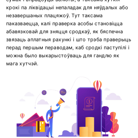
крокі па ліквідацыі непаладак для няўдалых або
незавершаных плацяжоў. Тут таксама
паказваецца, калі праверка асобы становіцца
абавязковай для зняцця сродкаў, як бяспечна
звязаць аплатныя рахункі і што трэба праверыць
перад першым пераводам, каб сродкі паступілі і
можна было выкарыстоўваць для гандлю як
мага хутчэй.