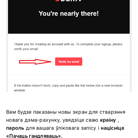
Вам будзе паказаны новы экран для стварэння
новага дэма-рахунку, увядзіце сваю
краіну
,
пароль
для вашага ўліковага запісу і
націсніце
«Пачаць гандляваць».