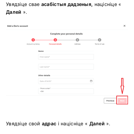
Увядзіце свае
асабістыя дадзеныя,
націсніце «
Далей
».
Увядзіце свой
адрас
і націсніце «
Далей
».