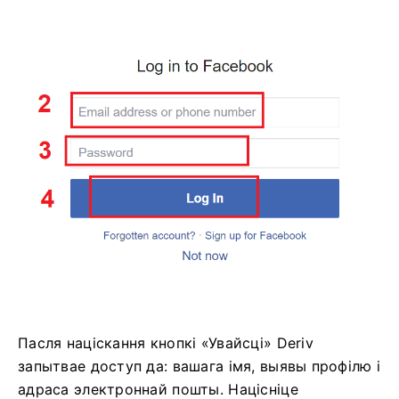
Пасля націскання кнопкі «Увайсці» Deriv
запытвае доступ да: вашага імя, выявы профілю і
адраса электроннай пошты. Націсніце