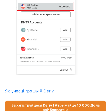
Як унесці грошы ў Deriv.
Зарэгіструйцеся Deriv І Атрымайце 10 000 Дола
Раў Бясплатна