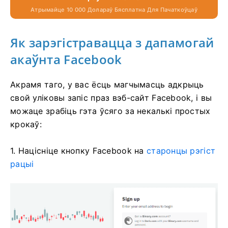
Атрымайце 10 000 Долараў Бясплатна Для Пачаткоўцаў
Як зарэгістравацца з дапамогай
акаўнта Facebook
Акрамя таго, у вас ёсць магчымасць адкрыць
свой уліковы запіс праз вэб-сайт Facebook, і вы
можаце зрабіць гэта ўсяго за некалькі простых
крокаў:
1. Націсніце кнопку Facebook на
старонцы рэгіст
рацыі