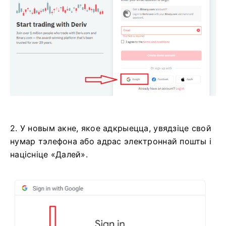
2. У новым акне, якое адкрыецца, увядзіце свой
нумар тэлефона або адрас электроннай пошты і
націсніце «Далей».