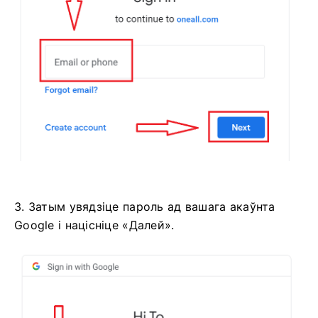
3. Затым увядзіце пароль ад вашага акаўнта
Google і націсніце «Далей».