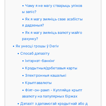
Чаму я не магу стварыць уліков
ы запіс?
Як я магу змяніць свае асабісты
я дадзеныя?
Як я магу змяніць валюту майго
рахунку?
Як унесці грошы ў Deriv
Спосаб дэпазіту
Інтэрнэт-банкінг
Крэдытныя/дэбетавыя карты
Электронныя кашалькі
Крыптавалюты
Фіят-он-рамп - Купляйце крыпт
авалюту на папулярных біржах
Дэпазіт з дапамогай крэдытнай або д