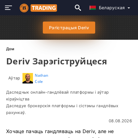
Беларуская
Рэгістрацыя Deriv
Дом
Deriv Зарэгіструйцеся
Nathan
Аўтар
Cole
Даследчык онлайн-гандлёвай платформы і аўтар
кіраўніцтва
Даследуе брокерскія платформы і сістэмы гандлёвых
рахункаў.
08.08.2026
Хочаце пачаць гандляваць на Deriv, але не