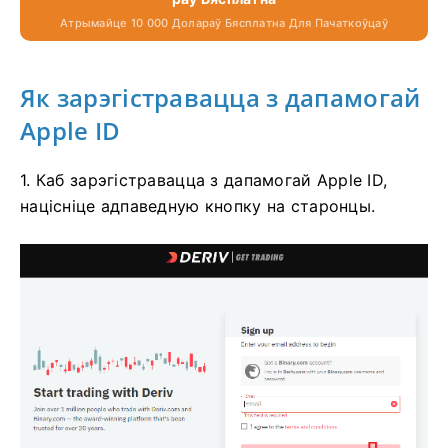
Атрымайце 10 000 Долараў Бясплатна Для Пачаткоўцаў
Як зарэгістравацца з дапамогай
Apple ID
1. Каб зарэгістравацца з дапамогай Apple ID,
націсніце адпаведную кнопку на старонцы.