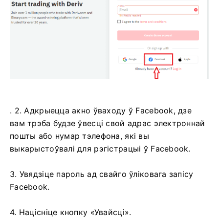
. 2. Адкрыецца акно ўваходу ў Facebook, дзе
вам трэба будзе ўвесці свой адрас электроннай
пошты або нумар тэлефона, які вы
выкарыстоўвалі для рэгістрацыі ў Facebook.
3. Увядзіце пароль ад свайго ўліковага запісу
Facebook.
4. Націсніце кнопку «Увайсці».