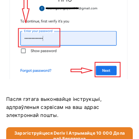
Пасля гэтага выконвайце інструкцыі,
адпраўленыя сэрвісам на ваш адрас
электроннай пошты.
Зарэгіструйцеся Deriv І Атрымайце 10 000 Дола
Раў Бясплатна