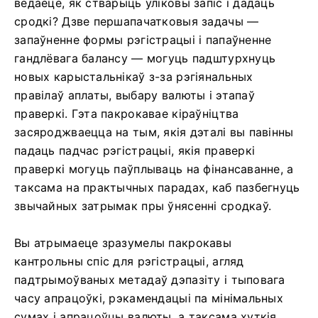
ведаеце, як стварыць уліковы запіс і дадаць
сродкі? Дзве першапачатковыя задачы —
запаўненне формы рэгістрацыі і папаўненне
гандлёвага балансу — могуць падштурхнуць
новых карыстальнікаў з-за рэгіянальных
правілаў аплаты, выбару валюты і этапаў
праверкі. Гэта пакрокавае кіраўніцтва
засяроджваецца на тым, якія дэталі вы павінны
падаць падчас рэгістрацыі, якія праверкі
праверкі могуць паўплываць на фінансаванне, а
таксама на практычных парадах, каб пазбегнуць
звычайных затрымак пры ўнясенні сродкаў.
Вы атрымаеце зразумелы пакрокавы
кантрольны спіс для рэгістрацыі, агляд
падтрымоўваных метадаў дэпазіту і тыповага
часу апрацоўкі, рэкамендацыі па мінімальных
сумах і апрацоўцы валюты, а таксама хуткія