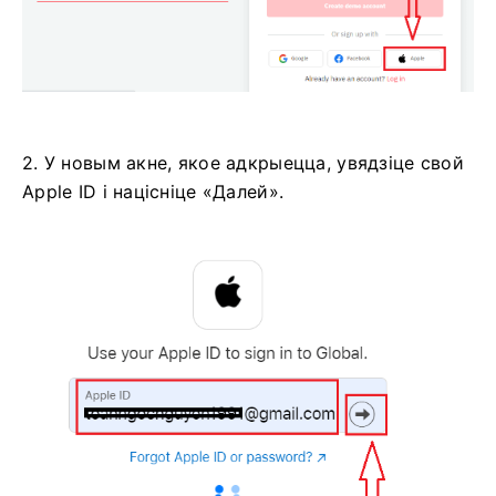
2. У новым акне, якое адкрыецца, увядзіце свой
Apple ID і націсніце «Далей».