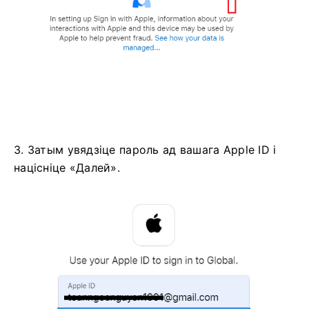
3. Затым увядзіце пароль ад вашага Apple ID і
націсніце «Далей».