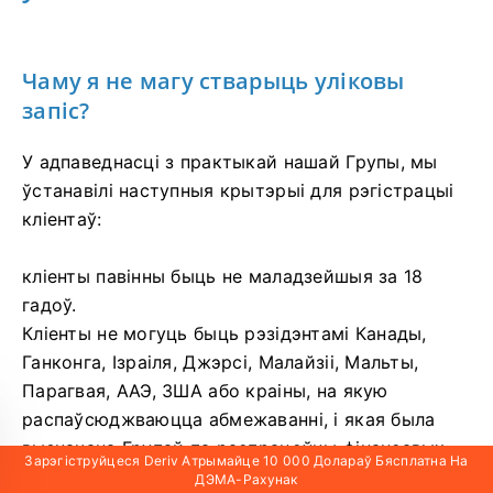
Чаму я не магу стварыць уліковы
запіс?
У адпаведнасці з практыкай нашай Групы, мы
ўстанавілі наступныя крытэрыі для рэгістрацыі
кліентаў:
кліенты павінны быць не маладзейшыя за 18
гадоў.
Кліенты не могуць быць рэзідэнтамі Канады,
Ганконга, Ізраіля, Джэрсі, Малайзіі, Мальты,
Парагвая, ААЭ, ЗША або краіны, на якую
распаўсюджваюцца абмежаванні, і якая была
вызначана Групай па распрацоўцы фінансавых
Зарэгіструйцеся Deriv Атрымайце 10 000 Долараў Бясплатна На
мер барацьбы з адмываннем грошай (FATF) як
ДЭМА-Рахунак