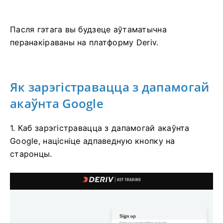
Пасля гэтага вы будзеце аўтаматычна
перанакіраваны на платформу Deriv.
Як зарэгістравацца з дапамогай
акаўнта Google
1. Каб зарэгістравацца з дапамогай акаўнта
Google, націсніце адпаведную кнопку на
старонцы.