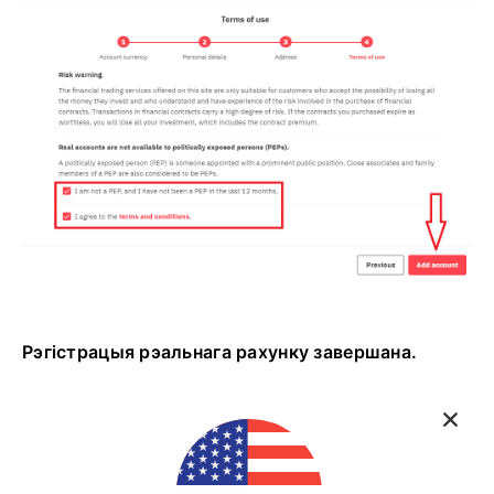
Рэгістрацыя рэальнага рахунку завершана.