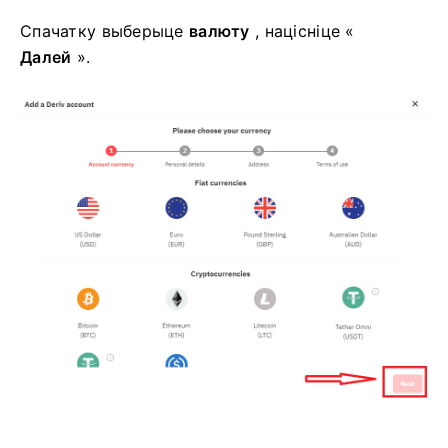
Спачатку выберыце
валюту
, націсніце «
Далей
».