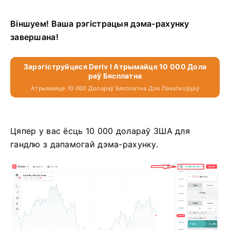
Віншуем! Ваша рэгістрацыя дэма-рахунку
завершана!
Зарэгіструйцеся Deriv І Атрымайце 10 000 Дола
Раў Бясплатна
Атрымайце 10 000 Долараў Бясплатна Для Пачаткоўцаў
Цяпер у вас ёсць 10 000 долараў ЗША для
гандлю з дапамогай дэма-рахунку.