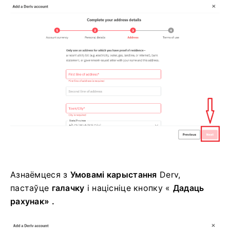
Азнаёмцеся з
Умовамі карыстання
Derv,
пастаўце
галачку
і націсніце
кнопку «
Дадаць
рахунак» .