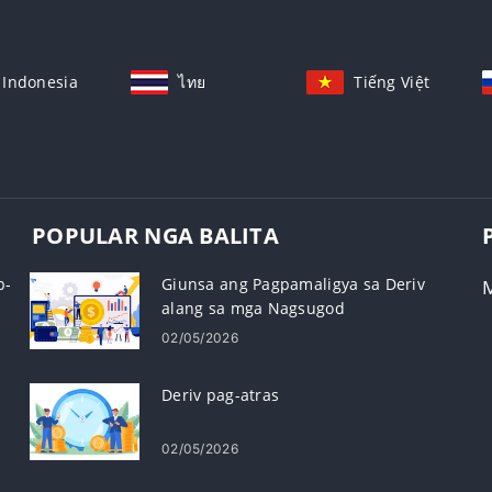
Indonesia
ไทย
Tiếng Việt
POPULAR NGA BALITA
p-
Giunsa ang Pagpamaligya sa Deriv
alang sa mga Nagsugod
02/05/2026
Deriv pag-atras
02/05/2026