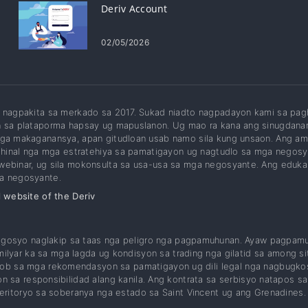
Deriv Account
,
02/05/2026
 nagpakita sa merkado sa 2017. Sukad niadto nagpadayon kami sa pag
n sa plataporma hapsay ug mapuslanon. Ug mao ra kana ang sinugdanan
nga makaganansya, apan gitudloan usab namo sila kung unsaon. Ang a
rihinal nga mga estratehiya sa pamatigayon ug nagtudlo sa mga nego
ebinar, ug sila mokonsulta sa usa-usa sa mga negosyante. Ang edukas
a negosyante.
l website of the Deriv
egosyo naglakip sa taas nga peligro nga pagpamuhunan. Ayaw pagpamu
lyar ka sa mga lagda ug kondisyon sa trading nga gilatid sa among si
ngkob sa mga rekomendasyon sa pamatigayon ug dili legal nga nagbugk
sa responsibilidad alang kanila. Ang kontrata sa serbisyo natapos sa
ritoryo sa soberanya nga estado sa Saint Vincent ug ang Grenadines.