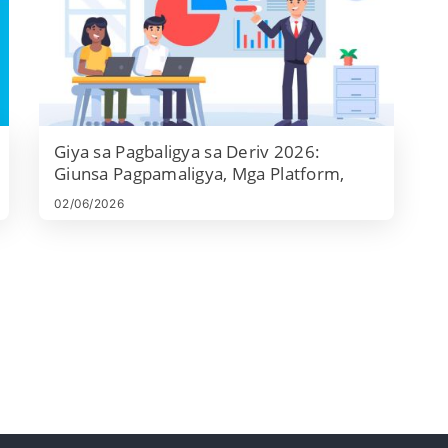
Giya sa Pagbaligya sa Deriv 2026:
Giunsa Pagpamaligya, Mga Platform,
Mga Istratehiya ug Pagdumala sa Risk
02/06/2026