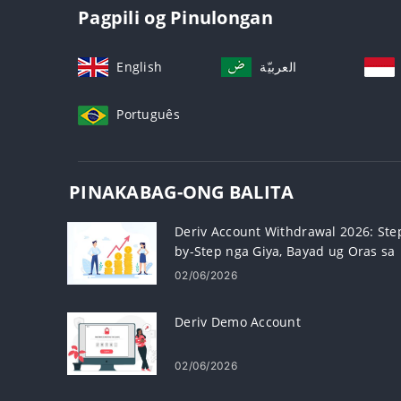
Pagpili og Pinulongan
English
العربيّة
Português
PINAKABAG-ONG BALITA
Deriv Account Withdrawal 2026: Ste
by-Step nga Giya, Bayad ug Oras sa
Pagproseso
02/06/2026
Deriv Demo Account
02/06/2026