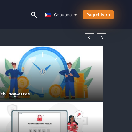
Cebuano
Cebuano
Pagrehistro
riv pag-atras