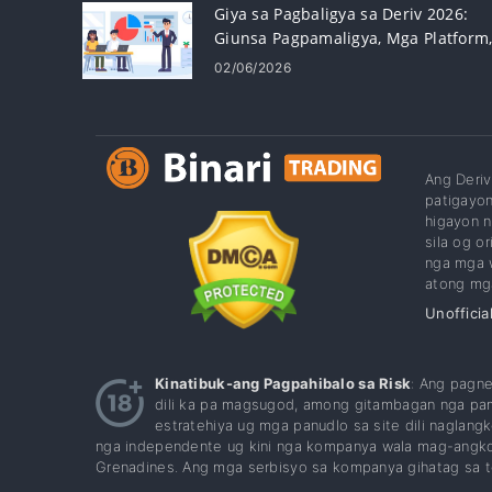
Giya sa Pagbaligya sa Deriv 2026:
Giunsa Pagpamaligya, Mga Platform
Mga Istratehiya ug Pagdumala sa
02/06/2026
Risk
Ang Deriv
patigayo
higayon 
sila og o
nga mga w
atong mg
Unofficia
Kinatibuk-ang Pagpahibalo sa Risk
: Ang pagn
dili ka pa magsugod, among gitambagan nga pami
estratehiya ug mga panudlo sa site dili nagla
nga independente ug kini nga kompanya wala mag-angkon 
Grenadines. Ang mga serbisyo sa kompanya gihatag sa te