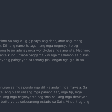
himo sa bag-o ug gipaayo ang daan, aron ang imong
. Dili lang namo hatagan ang mga negosyante og
mong team adunay mga world-class nga analista. Naghimo
syante kung unsaon paggamit kini nga maalamon sa bukas
yon gipahigayon sa tanang pinulongan nga gisulti sa
hunan sa mga pundo nga dili ka andam nga mawala. Sa
te. Ang bisan unsang mga pananglitan, mga tip, mga
os. Ang mga negosyante naghimo sa ilang mga desisyon
 teritoryo sa soberanong estado sa Saint Vincent ug ang