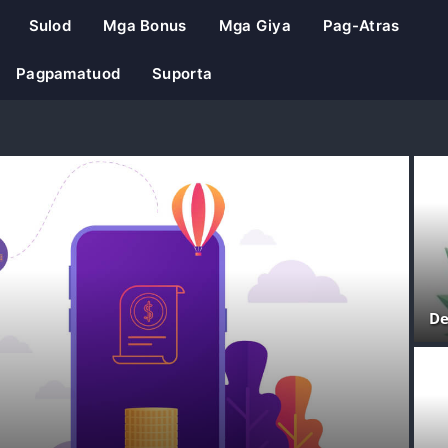
Sulod
Mga Bonus
Mga Giya
Pag-Atras
Pagpamatuod
Suporta
De