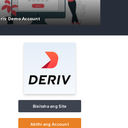
riv Demo Account
Bisitaha ang Site
Ablihi ang Account