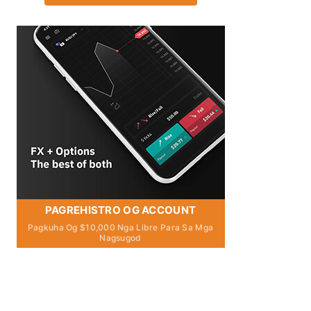
PAGREHISTRO OG ACCOUNT
Pagkuha Og $10,000 Nga Libre Para Sa Mga
Nagsugod