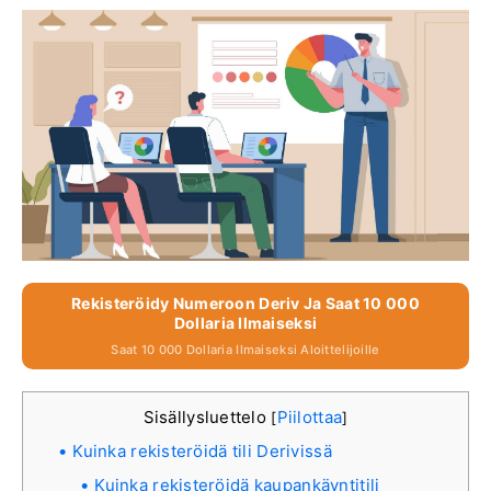
Rekisteröidy Numeroon Deriv Ja Saat 10 000
Dollaria Ilmaiseksi
Saat 10 000 Dollaria Ilmaiseksi Aloittelijoille
Sisällysluettelo
Piilottaa
[
]
Kuinka rekisteröidä tili Derivissä
Kuinka rekisteröidä kaupankäyntitili