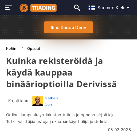
Suomen Kieli
Ilmoittaudu Deriv
Kotiin
Oppaat
Kuinka rekisteröidä ja
käydä kauppaa
binäärioptioilla Derivissä
Nathan
Kirjoittanut
Cole
Online-kaupankäyntialustan tutkija ja oppaan kirjoittaja
Tutkii välittäjäalustoja ja kaupankäyntitilijärjestelmiä.
05.02.2026