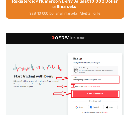
Rekisteröidy Numeroon Deriv Ja Saat 10 000 Dollar
Ia Ilmaiseksi
Saat 10 000 Dollaria Ilmaiseksi Aloittelijoille