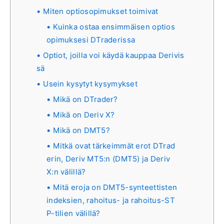
Miten optiosopimukset toimivat
Kuinka ostaa ensimmäisen optios
opimuksesi DTraderissa
Optiot, joilla voi käydä kauppaa Derivis
sä
Usein kysytyt kysymykset
Mikä on DTrader?
Mikä on Deriv X?
Mikä on DMT5?
Mitkä ovat tärkeimmät erot DTrad
erin, Deriv MT5:n (DMT5) ja Deriv
X:n välillä?
Mitä eroja on DMT5-synteettisten
indeksien, rahoitus- ja rahoitus-ST
P-tilien välillä?