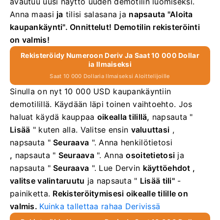
avautuu uusi näyttö uuden demotilin luomiseksi.
Anna maasi
ja
tilisi
salasana ja
napsauta
"Aloita
kaupankäynti".
Onnittelut! Demotilin rekisteröinti
on valmis!
Rekisteröidy Numeroon Deriv Ja Saat 10 000 Dollar
Ia Ilmaiseksi
Saat 10 000 Dollaria Ilmaiseksi Aloittelijoille
Sinulla on nyt 10 000 USD kaupankäyntiin
demotilillä.
Käydään läpi toinen vaihtoehto. Jos
haluat käydä kauppaa
oikealla tilillä,
napsauta "
Lisää
" kuten alla.
Valitse ensin
valuuttasi
,
napsauta "
Seuraava
".
Anna henkilötietosi
,
napsauta "
Seuraava
".
Anna
osoitetietosi
ja
napsauta "
Seuraava
".
Lue
Dervin
käyttöehdot ,
valitse
valintaruutu
ja napsauta "
Lisää tili"
-
painiketta.
Rekisteröitymisesi oikealle tilille on
valmis.
Kuinka tallettaa rahaa Derivissä