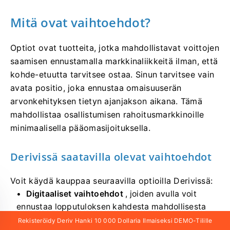
Mitä ovat vaihtoehdot?
Optiot ovat tuotteita, jotka mahdollistavat voittojen
saamisen ennustamalla markkinaliikkeitä ilman, että
kohde-etuutta tarvitsee ostaa. Sinun tarvitsee vain
avata positio, joka ennustaa omaisuuserän
arvonkehityksen tietyn ajanjakson aikana. Tämä
mahdollistaa osallistumisen rahoitusmarkkinoille
minimaalisella pääomasijoituksella.
Derivissä saatavilla olevat vaihtoehdot
Voit käydä kauppaa seuraavilla optioilla Derivissä:
Digitaaliset vaihtoehdot
, joiden avulla voit
ennustaa lopputuloksen kahdesta mahdollisesta
tuloksesta ja ansaita kiinteän voiton, jos
Rekisteröidy Deriv Hanki 10 000 Dollaria Ilmaiseksi DEMO-Tilille