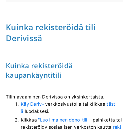
Kuinka rekisteröidä tili
Derivissä
Kuinka rekisteröidä
kaupankäyntitili
Tilin avaaminen Derivissä on yksinkertaista.
Käy Deriv-
verkkosivustolla
tai klikkaa
täst
ä
luodaksesi.
Klikkaa
"Luo ilmainen deno-tili"
-painiketta tai
rekisteröidy sosiaalisen verkoston kautta
reki