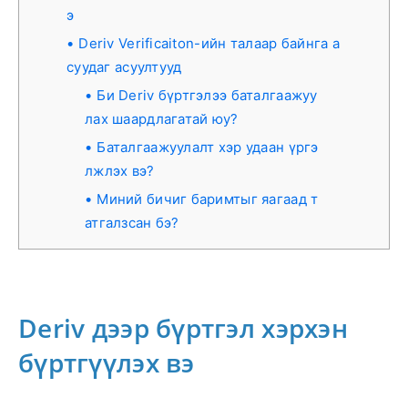
э
Deriv Verificaiton-ийн талаар байнга а
суудаг асуултууд
Би Deriv бүртгэлээ баталгаажуу
лах шаардлагатай юу?
Баталгаажуулалт хэр удаан үргэ
лжлэх вэ?
Миний бичиг баримтыг яагаад т
атгалзсан бэ?
Deriv дээр бүртгэл хэрхэн
бүртгүүлэх вэ