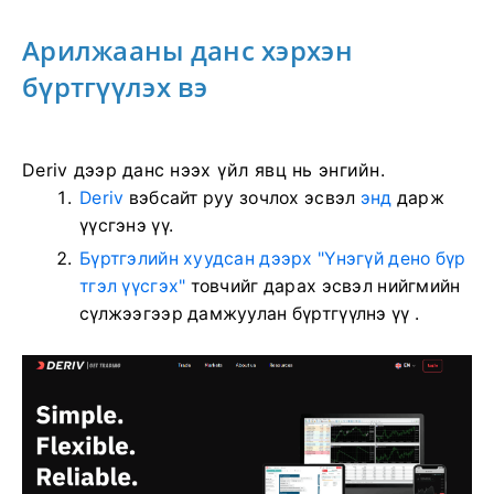
Арилжааны данс хэрхэн
бүртгүүлэх вэ
Deriv дээр данс нээх үйл явц нь энгийн.
Deriv
вэбсайт руу зочлох
эсвэл
энд
дарж
үүсгэнэ үү.
Бүртгэлийн хуудсан дээрх
"Үнэгүй дено бүр
тгэл үүсгэх"
товчийг дарах
эсвэл нийгмийн
сүлжээгээр дамжуулан бүртгүүлнэ үү
.