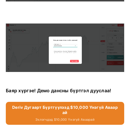
Баяр хүргэе! Демо дансны бүртгэл дууслаа!
Deriv Дугаарт Бүртгүүлээд $10,000 Үнэгүй Аваар
Ай
Эхлэгчдэд $10,000 Үнэгүй Аваарай