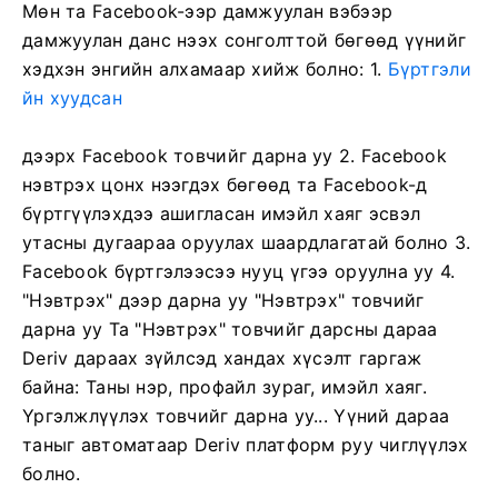
Мөн та Facebook-ээр дамжуулан вэбээр
дамжуулан данс нээх сонголттой бөгөөд үүнийг
хэдхэн энгийн алхамаар хийж болно: 1.
Бүртгэли
йн хуудсан
дээрх Facebook товчийг дарна уу
2. Facebook
нэвтрэх цонх нээгдэх бөгөөд та Facebook-д
бүртгүүлэхдээ ашигласан имэйл хаяг эсвэл
утасны дугаараа оруулах шаардлагатай болно
3.
Facebook бүртгэлээсээ нууц үгээ оруулна уу
4.
"Нэвтрэх" дээр дарна уу "Нэвтрэх" товчийг
дарна уу
Та "Нэвтрэх" товчийг дарсны дараа
Deriv дараах зүйлсэд хандах хүсэлт гаргаж
байна: Таны нэр, профайл зураг, имэйл хаяг.
Үргэлжлүүлэх товчийг дарна уу...
Үүний дараа
таныг автоматаар Deriv платформ руу чиглүүлэх
болно.