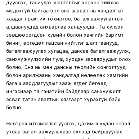
дуусгах, таниулах шалгалтыг хэрхэн хийхээ
мэдэхгүй байгаа бол энэ заавар нь хандалтыг
хаадаг практик тохиргоо, баталгаажуулалтын
алдаануудад анхаарлаа хандуулдаг. Та хүлээн
зөвшөөрөгдсөн хувийн болон хаягийн баримт
бичиг, өргөдөл гацсан нийтлэг шалтгаанууд,
баталгаажуулах хугацаа, дансаа баталгаажуулж,
санхүүжүүлэхийн тулд хурдан засваруудыг олох
болно. Энэ нь мөн дансны төрлийн сонголтууд
болон арилжааны хандалтад нөлөөлөх хамгийн
бага шаардлагуудыг зааж өгдөг бөгөөд
ингэснээр та гэнэтийн байдлаар санхүүжилт
эсвэл татан авалтын хязгаарт хүрэхгүй байх
болно.
Нэвтрэх итгэмжлэл үүсгэх, цахим шуудан эсвэл
утсаа баталгаажуулахаас эхлээд байршуулах