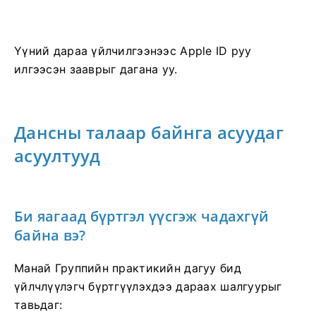
Үүний дараа үйлчилгээнээс Apple ID руу
илгээсэн зааврыг дагана уу.
Дансны талаар байнга асуудаг
асуултууд
Би яагаад бүртгэл үүсгэж чадахгүй
байна вэ?
Манай Группийн практикийн дагуу бид
үйлчлүүлэгч бүртгүүлэхдээ дараах шалгуурыг
тавьдаг: