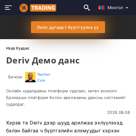
Монгол
Deriv дугаарт бүртгүүлнэ үү
Нүүр Хуудас
Deriv Демо данс
Nathan
Бичсэн
Cole
Онлайн худалдааны платформ судлаач, хөтөч зохиолч
Брокерын платформ болон арилжааны дансны системийг
судалдаг.
2026.08.08
Хэрэв та Deriv дээр шууд арилжаа эхлүүлэхэд
бэлэн байгаа ч бүртгэлийн алхмуудыг хэрхэн