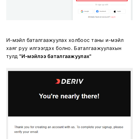
И-мэйл баталгаажуулах холбоос таны и-мэйл
хаяг руу илгээгдэх болно.
Баталгаажуулахын
тулд
"И-мэйлээ баталгаажуулах"