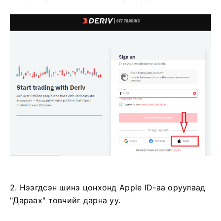
2. Нээгдсэн шинэ цонхонд Apple ID-аа оруулаад
"Дараах" товчийг дарна уу.