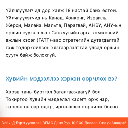
Үйлчлүүлэгчид дор хаяж 18 настай байх ёстой.
Үйлчлүүлэгчид нь Канад, Хонконг, Израиль,
Жерси, Малайз, Мальта, Парагвай, АНЭУ, АНУ-ын
оршин суугч эсвэл Санхүүгийн арга хэмжээний
ажлын хэсэг (FATF)-аас стратегийн дутагдалтай
гэж тодорхойлсон хязгаарлалттай улсад оршин
суугч байж болохгүй.
Хувийн мэдээллээ хэрхэн өөрчлөх вэ?
Хэрэв таны бүртгэл баталгаажаагүй бол
Тохиргоо Хувийн мэдээлэл хэсэгт орж нэр,
төрсөн он сар өдөр, иргэншлээ өөрчилж болно.
Хэрэв бүртгэл бүрэн баталгаажсан бол хүссэн
Deriv-Д Бүртгүүлээрэй DEMO Данс Руу 10,000 Доллар Үнэгүй Аваарай