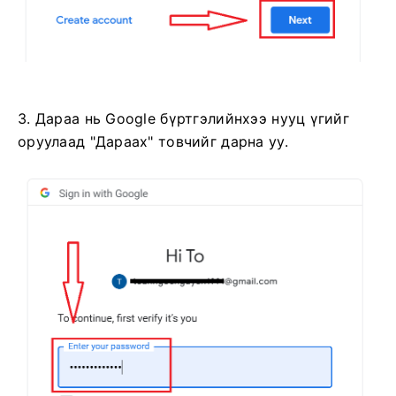
3. Дараа нь Google бүртгэлийнхээ нууц үгийг
оруулаад "Дараах" товчийг дарна уу.