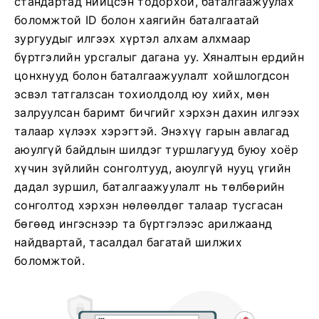
стандартад нийцсэн тодорхой, баталгаажуулах
боломжтой ID болон хаягийн баталгаатай
зургуудыг илгээх хүртэл алхам алхмаар
бүртгэлийн урсгалыг дагана уу. Хяналтын ердийн
цонхнууд болон баталгаажуулалт хойшлогдсон
эсвэл татгалзсан тохиолдолд юу хийх, мөн
залруулсан баримт бичгийг хэрхэн дахин илгээх
талаар хүлээх хэрэгтэй. Энэхүү гарын авлагад
аюулгүй байдлын шилдэг туршлагууд буюу хоёр
хүчин зүйлийн сонголтууд, аюулгүй нууц үгийн
дадал зуршил, баталгаажуулалт нь төлбөрийн
сонголтод хэрхэн нөлөөлдөг талаар тусгасан
бөгөөд ингэснээр та бүртгэлээс арилжаанд
найдвартай, тасалдал багатай шилжих
боломжтой.