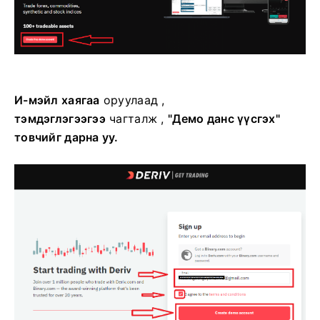
И-мэйл хаягаа
оруулаад ,
тэмдэглэгээгээ
чагталж
,
"Демо данс үүсгэх"
товчийг дарна уу.