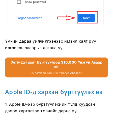
Үүний дараа үйлчилгээнээс имэйл хаяг руу
илгээсэн зааврыг дагана уу.
Deriv Дугаарт Бүртгүүлээд $10,000 Үнэгүй Аваар
Ай
Эхлэгчдэд $10,000 Үнэгүй Аваарай
Apple ID-д хэрхэн бүртгүүлэх вэ
1. Apple ID-ээр бүртгүүлэхийн тулд хуудсан
дээрх харгалзах товчийг дарна уу.