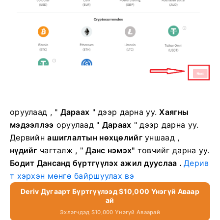
оруулаад ,
"
Дараах
" дээр дарна уу.
Хаягны
мэдээллээ
оруулаад
"
Дараах
" дээр дарна уу.
Дервийн
ашиглалтын нөхцөлийг
уншаад ,
нүдийг
чагталж , "
Данс нэмэх"
товчийг дарна уу.
Бодит Дансанд бүртгүүлэх ажил дууслаа .
Дерив
т хэрхэн мөнгө байршуулах вэ
Deriv Дугаарт Бүртгүүлээд $10,000 Үнэгүй Аваар
Ай
Эхлэгчдэд $10,000 Үнэгүй Аваарай