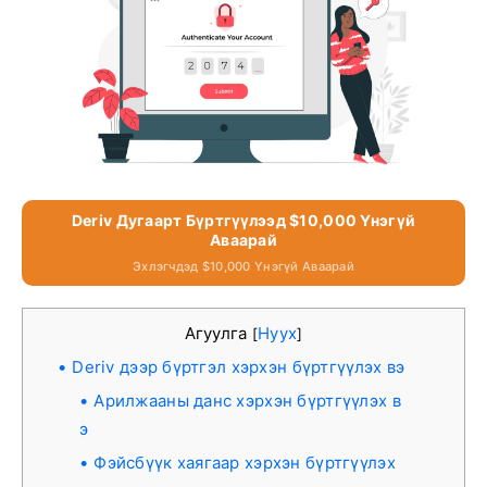
Deriv Дугаарт Бүртгүүлээд $10,000 Үнэгүй
Аваарай
Эхлэгчдэд $10,000 Үнэгүй Аваарай
Агуулга
Нуух
[
]
Deriv дээр бүртгэл хэрхэн бүртгүүлэх вэ
Арилжааны данс хэрхэн бүртгүүлэх в
э
Фэйсбүүк хаягаар хэрхэн бүртгүүлэх