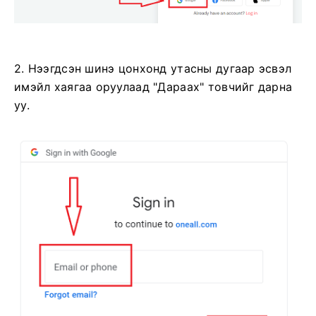
2. Нээгдсэн шинэ цонхонд утасны дугаар эсвэл
имэйл хаягаа оруулаад "Дараах" товчийг дарна
уу.