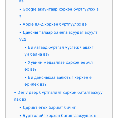
вэ
Google акаунтаар хэрхэн бүртгүүлэх в
э
Apple ID-д хэрхэн бүртгүүлэх вэ
Дансны талаар байнга асуудаг асуулт
ууд
Би яагаад бүртгэл үүсгэж чадахг
үй байна вэ?
Хувийн мэдээллээ хэрхэн өөрчл
өх вэ?
Би дансныхаа валютыг хэрхэн ө
өрчлөх вэ?
Deriv дээр бүртгэлийг хэрхэн баталгаажуу
лах вэ
Деривт өгөх баримт бичиг
Бүртгэлийг хэрхэн баталгаажуулах в