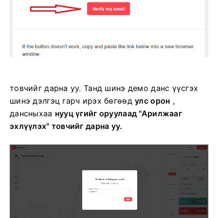
товчийг дарна уу. Танд шинэ демо данс үүсгэх
шинэ дэлгэц гарч ирэх бөгөөд
улс орон
,
дансныхаа
нууц үгийг оруулаад
"Арилжааг
эхлүүлэх" товчийг дарна уу.