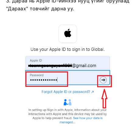
3. Дараа нь Apple ID-ийнхээ нууц үгийг оруулаад
"Дараах" товчийг дарна уу.