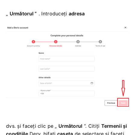
„
Următorul
”
. Introduceți
adresa
dvs.
și faceți clic pe „
Următorul
”.
Citiți
Termenii și
condițiile
Derv, bifați
caseta
de selectare și faceți