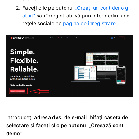
Faceți clic pe butonul
„Creați un cont deno gr
atuit”
sau înregistrați-vă prin intermediul unei
rețele sociale pe
pagina de înregistrare
.
Introduceți
adresa dvs. de e-mail,
bifați
caseta de
selectare
și
faceți clic pe butonul „Creează cont
demo”