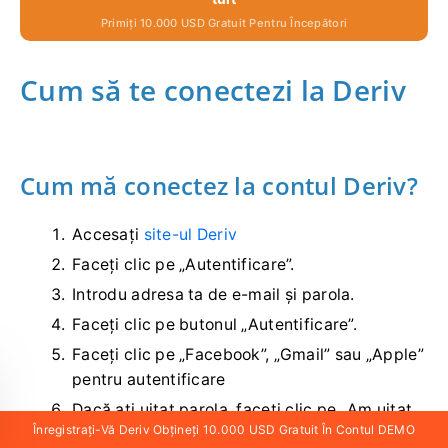
Primiți 10.000 USD Gratuit Pentru Începători
Cum să te conectezi la Deriv
Cum mă conectez la contul Deriv?
Accesați
site-ul Deriv
Faceți clic pe „Autentificare”.
Introdu adresa ta de e-mail și parola.
Faceți clic pe butonul „Autentificare”.
Faceți clic pe „Facebook”, „Gmail” sau „Apple”
pentru autentificare
Dacă ați uitat parola, faceți clic pe „Am uitat
Înregistrați-Vă Deriv Obțineți 10.000 USD Gratuit În Contul DEMO
parola”.