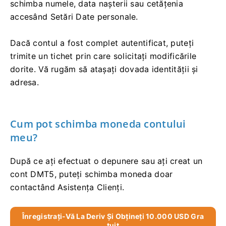
schimba numele, data nașterii sau cetățenia
accesând Setări Date personale.
Dacă contul a fost complet autentificat, puteți
trimite un tichet prin care solicitați modificările
dorite. Vă rugăm să atașați dovada identității și
adresa.
Cum pot schimba moneda contului
meu?
După ce ați efectuat o depunere sau ați creat un
cont DMT5, puteți schimba moneda doar
contactând Asistența Clienți.
Înregistrați-Vă La Deriv Și Obțineți 10.000 USD Gra
Tuit