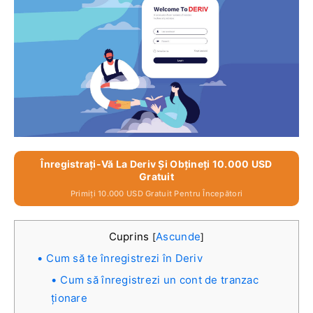
Înregistrați-Vă La Deriv Și Obțineți 10.000 USD
Gratuit
Primiți 10.000 USD Gratuit Pentru Începători
Cuprins
Ascunde
[
]
Cum să te înregistrezi în Deriv
Cum să înregistrezi un cont de tranzac
ționare