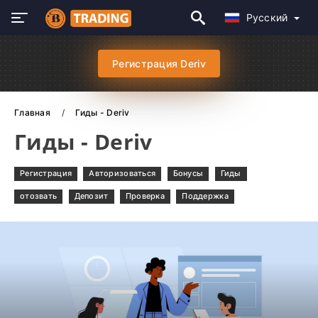
Русский
Регистрация Deriv
Главная
Гиды - Deriv
Гиды - Deriv
Регистрация
Авторизоваться
Бонусы
Гиды
отозвать
Депозит
Проверка
Поддержка