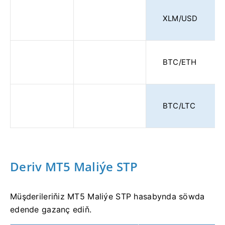
XLM/USD
BTC/ETH
BTC/LTC
Deriv MT5 Maliýe STP
Müşderileriňiz MT5 Maliýe STP hasabynda söwda
edende gazanç ediň.