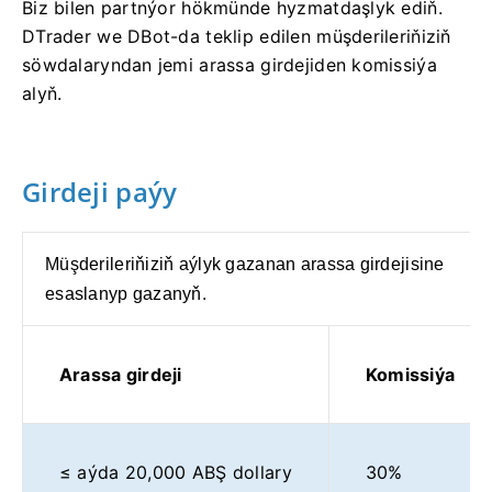
Biz bilen partnýor hökmünde hyzmatdaşlyk ediň.
DTrader we DBot-da teklip edilen müşderileriňiziň
söwdalaryndan jemi arassa girdejiden komissiýa
alyň.
Girdeji paýy
Müşderileriňiziň aýlyk gazanan arassa girdejisine
esaslanyp gazanyň.
Arassa girdeji
Komissiýa
≤ aýda 20,000 ABŞ dollary
30%