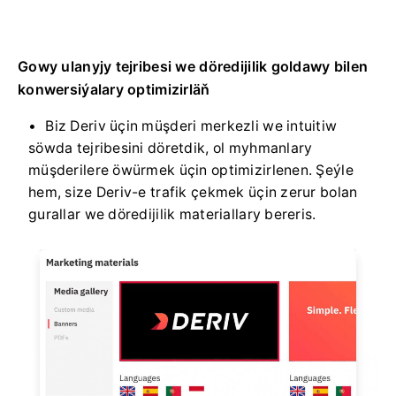
Gowy ulanyjy tejribesi we döredijilik goldawy bilen
konwersiýalary optimizirläň
Biz Deriv üçin müşderi merkezli we intuitiw
söwda tejribesini döretdik, ol myhmanlary
müşderilere öwürmek üçin optimizirlenen. Şeýle
hem, size Deriv-e trafik çekmek üçin zerur bolan
gurallar we döredijilik materiallary bereris.