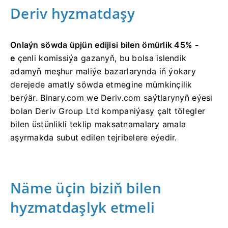
Deriv hyzmatdaşy
Onlaýn söwda üpjün edijisi bilen ömürlik 45% -
e
çenli komissiýa gazanyň,
bu bolsa islendik
adamyň meşhur maliýe bazarlarynda iň ýokary
derejede amatly söwda etmegine mümkinçilik
berýär. Binary.com we Deriv.com saýtlarynyň eýesi
bolan Deriv Group Ltd kompaniýasy çalt tölegler
bilen üstünlikli teklip maksatnamalary amala
aşyrmakda subut edilen tejribelere eýedir.
Näme üçin biziň bilen
hyzmatdaşlyk etmeli