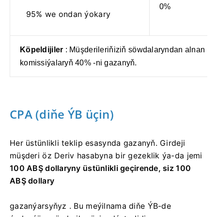
0%
95% we ondan ýokary
Köpeldijiler
: Müşderileriňiziň söwdalaryndan alnan
komissiýalaryň 40% -ni gazanyň.
CPA (diňe ÝB üçin)
Her üstünlikli teklip esasynda gazanyň. Girdeji
müşderi
öz Deriv hasabyna
bir gezeklik ýa-da jemi
100 ABŞ dollaryny üstünlikli geçirende, siz
100
ABŞ dollary
gazanýarsyňyz .
Bu meýilnama diňe ÝB-de