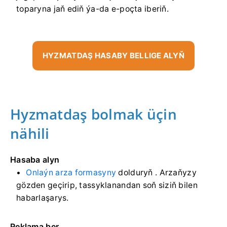
toparyna jaň ediň ýa-da e-poçta iberiň.
HYZMATDAŞ HASABY BELLIGE ALYŇ
Hyzmatdaş bolmak üçin
nähili
Hasaba alyn
Onlaýn arza formasyny
dolduryň
. Arzaňyzy
gözden geçirip, tassyklanandan soň siziň bilen
habarlaşarys.
Reklama ber