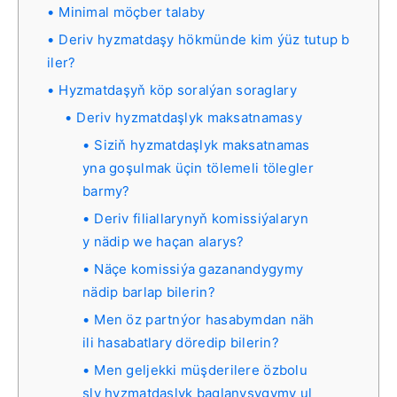
Minimal möçber talaby
Deriv hyzmatdaşy hökmünde kim ýüz tutup b
iler?
Hyzmatdaşyň köp soralýan soraglary
Deriv hyzmatdaşlyk maksatnamasy
Siziň hyzmatdaşlyk maksatnamas
yna goşulmak üçin tölemeli tölegler
barmy?
Deriv filiallarynyň komissiýalaryn
y nädip we haçan alarys?
Näçe komissiýa gazanandygymy
nädip barlap bilerin?
Men öz partnýor hasabymdan näh
ili hasabatlary döredip bilerin?
Men geljekki müşderilere özbolu
şly hyzmatdaşlyk baglanyşygymy ul