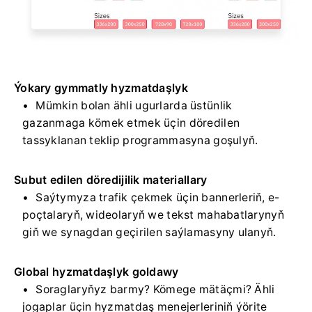
Ýokary gymmatly hyzmatdaşlyk
Mümkin bolan ähli ugurlarda üstünlik
gazanmaga kömek etmek üçin döredilen
tassyklanan teklip programmasyna goşulyň.
Subut edilen döredijilik materiallary
Saýtymyza trafik çekmek üçin bannerleriň, e-
poçtalaryň, wideolaryň we tekst mahabatlarynyň
giň we synagdan geçirilen saýlamasyny ulanyň.
Global hyzmatdaşlyk goldawy
Soraglaryňyz barmy? Kömege mätäçmi? Ähli
jogaplar üçin hyzmatdaş menejerleriniň ýörite