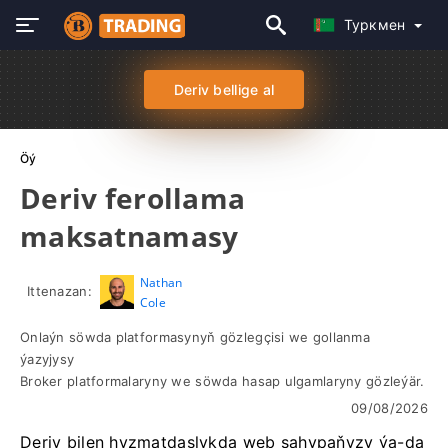
Туркмен
Deriv bellige al
Öý
Deriv ferollama
maksatnamasy
Nathan
Ittenazan:
Cole
Onlaýn söwda platformasynyň gözlegçisi we gollanma
ýazyjysy
Broker platformalaryny we söwda hasap ulgamlaryny gözleýär.
09/08/2026
Deriv bilen hyzmatdaşlykda web sahypaňyzy ýa-da