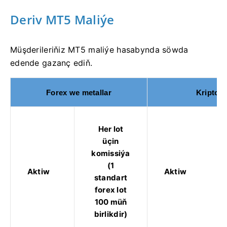
Deriv MT5 Maliýe
Müşderileriňiz MT5 maliýe hasabynda söwda
edende gazanç ediň.
Forex we metallar
Kriptowa
Her lot
üçin
komissiýa
(1
Aktiw
Aktiw
standart
forex lot
100 müň
birlikdir)