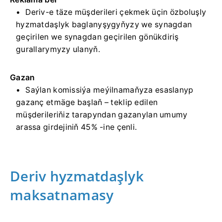
Deriv-e täze müşderileri çekmek üçin özboluşly
hyzmatdaşlyk baglanyşygyňyzy we synagdan
geçirilen we synagdan geçirilen gönükdiriş
gurallarymyzy ulanyň.
Gazan
Saýlan komissiýa meýilnamaňyza esaslanyp
gazanç etmäge başlaň – teklip edilen
müşderileriňiz tarapyndan gazanylan umumy
arassa girdejiniň 45% -ine çenli.
Deriv hyzmatdaşlyk
maksatnamasy