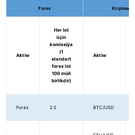
Forex
Kriptowalý
Her lot
üçin
komissiýa
(1
Aktiw
Aktiw
standart
forex lot
100 müň
birlikdir)
Forex
2.5
BTC/USD