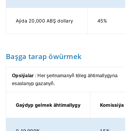
Aýda 20,000 ABŞ dollary
45%
Başga tarap öwürmek
Opsiýalar
: Her şertnamanyň töleg ähtimallygyna
esaslanyp gazanyň.
Gaýdyp gelmek ähtimallygy
Komissiýa
0-19.999%
1.5%