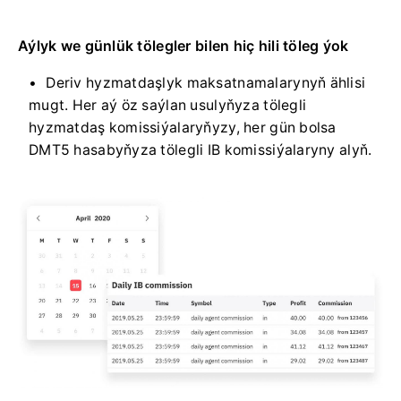
Aýlyk we günlük tölegler bilen hiç hili töleg ýok
Deriv hyzmatdaşlyk maksatnamalarynyň ählisi
mugt. Her aý öz saýlan usulyňyza tölegli
hyzmatdaş komissiýalaryňyzy, her gün bolsa
DMT5 hasabyňyza tölegli IB komissiýalaryny alyň.