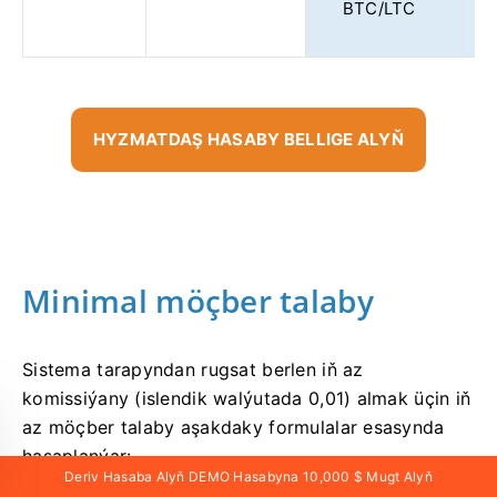
BTC/LTC
HYZMATDAŞ HASABY BELLIGE ALYŇ
Minimal möçber talaby
Sistema tarapyndan rugsat berlen iň az
komissiýany (islendik walýutada 0,01) almak üçin iň
az möçber talaby aşakdaky formulalar esasynda
hasaplanýar:
Deriv Hasaba Alyň DEMO Hasabyna 10,000 $ Mugt Alyň