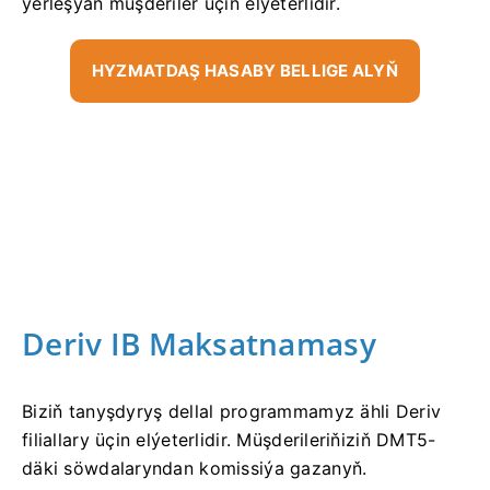
ýerleşýän müşderiler üçin elýeterlidir.
HYZMATDAŞ HASABY BELLIGE ALYŇ
Deriv IB Maksatnamasy
Biziň tanyşdyryş dellal programmamyz ähli Deriv
filiallary üçin elýeterlidir. Müşderileriňiziň DMT5-
däki söwdalaryndan komissiýa gazanyň.