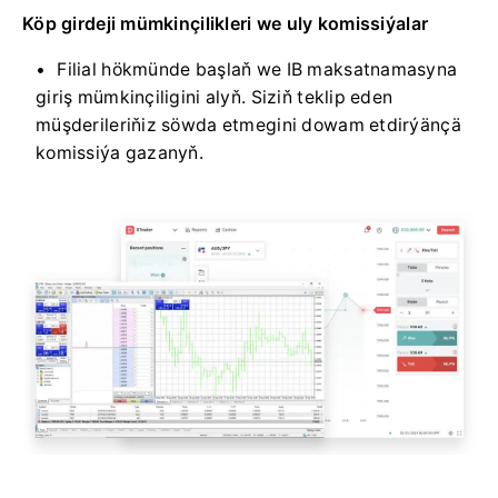
Köp girdeji mümkinçilikleri we uly komissiýalar
Filial hökmünde başlaň we IB maksatnamasyna
giriş mümkinçiligini alyň. Siziň teklip eden
müşderileriňiz söwda etmegini dowam etdirýänçä
komissiýa gazanyň.