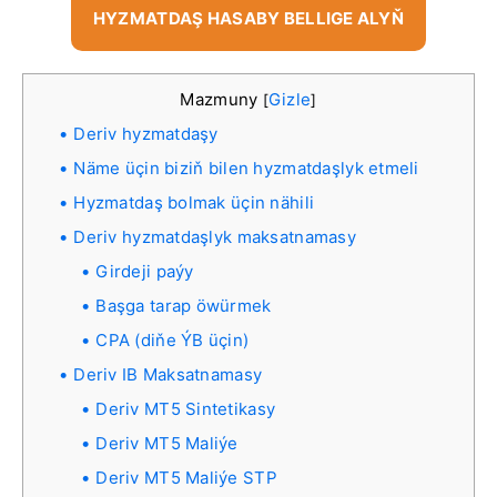
HYZMATDAŞ HASABY BELLIGE ALYŇ
Mazmuny
Gizle
[
]
Deriv hyzmatdaşy
Näme üçin biziň bilen hyzmatdaşlyk etmeli
Hyzmatdaş bolmak üçin nähili
Deriv hyzmatdaşlyk maksatnamasy
Girdeji paýy
Başga tarap öwürmek
CPA (diňe ÝB üçin)
Deriv IB Maksatnamasy
Deriv MT5 Sintetikasy
Deriv MT5 Maliýe
Deriv MT5 Maliýe STP