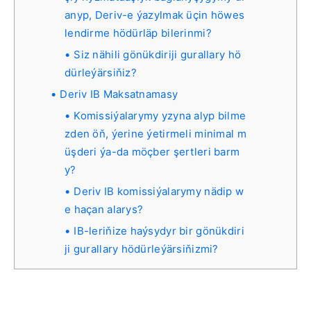
anyp, Deriv-e ýazylmak üçin höwes
lendirme hödürläp bilerinmi?
Siz nähili gönükdiriji gurallary hö
dürleýärsiňiz?
Deriv IB Maksatnamasy
Komissiýalarymy yzyna alyp bilme
zden öň, ýerine ýetirmeli minimal m
üşderi ýa-da möçber şertleri barm
y?
Deriv IB komissiýalarymy nädip w
e haçan alarys?
IB-leriňize haýsydyr bir gönükdiri
ji gurallary hödürleýärsiňizmi?