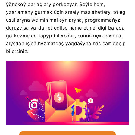
ýönekeý barlaglary görkezýär. Şeýle hem,
yzarlamany gurmak üçin amaly maslahatlary, töleg
usullaryna we minimal synlaryna, programmaňyz
duruzylsa ýa-da ret edilse näme etmelidigi barada
görkezmeleri tapyp bilersiňiz, şonuň üçin hasaba
alyşdan işjeň hyzmatdaş ýagdaýyna has çalt geçip
bilersiňiz.