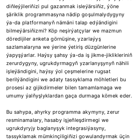
diňleýjileriňizi pul gazanmak isleýärsiňiz, ýöne
şäriklik programmasyna nädip goşulmalydygyny
ýa-da platformanyň nämäni talap edýändigini
bilmeýärsiňizmi? Köp neşirýatçylar we mazmun
döredijiler anketa görnüşine, yzarlaýyş
sazlamalaryna we ýerine ýetiriş düzgünlerine
ýapyşýarlar. Haýsy şahsy ýa-da iş jikme-jiklikleriniň
zerurdygyny, ugrukdyrmagyň yzarlanyşynyň nähili
işleýändigini, haýsy ýol çeşmelerine rugsat
berilýändigini we adaty tassyklama möhletleri bu
prosesi az gijikdirmeler bilen tamamlamaga we
umumy ýalňyşlyklardan gaça durmaga kömek eder.
Bu sahypa, ahyrky programma akymyny, zerur
resminamalary, hasaby işjeňleşdirmegi we
ugrukdyryjy baglanyşyk integrasiýasyny,
tassyklamak mümkinçiligiňizi gowulandyrmak üçin