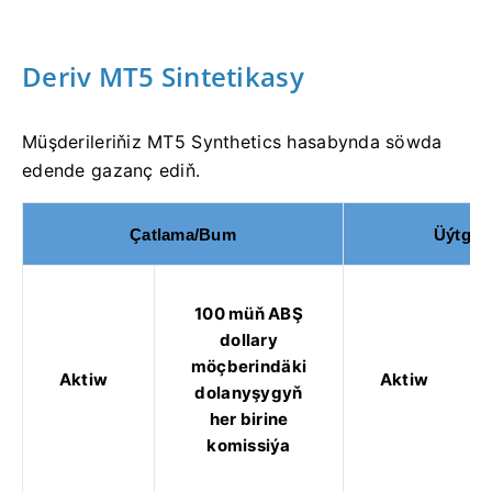
Deriv MT5 Sintetikasy
Müşderileriňiz MT5 Synthetics hasabynda söwda
edende gazanç ediň.
Çatlama/Bum
Üýtgeşi
100 müň ABŞ
dollary
möçberindäki
Aktiw
Aktiw
dolanyşygyň
her birine
komissiýa