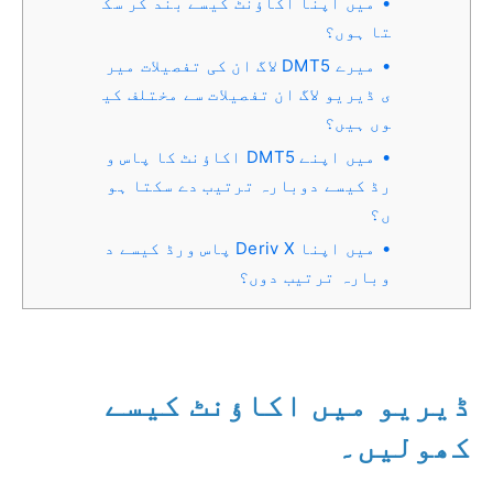
میں اپنا اکاؤنٹ کیسے بند کر سک
تا ہوں؟
میرے DMT5 لاگ ان کی تفصیلات میر
ی ڈیریو لاگ ان تفصیلات سے مختلف کی
وں ہیں؟
میں اپنے DMT5 اکاؤنٹ کا پاس و
رڈ کیسے دوبارہ ترتیب دے سکتا ہو
ں؟
میں اپنا Deriv X پاس ورڈ کیسے د
وبارہ ترتیب دوں؟
ڈیریو میں اکاؤنٹ کیسے
کھولیں۔