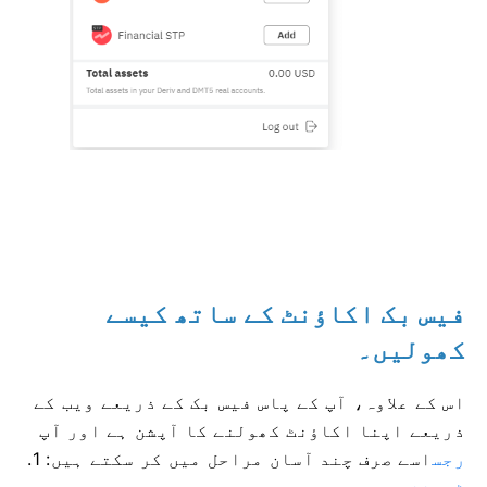
فیس بک اکاؤنٹ کے ساتھ کیسے
کھولیں۔
اس کے علاوہ، آپ کے پاس فیس بک کے ذریعے ویب کے
ذریعے اپنا اکاؤنٹ کھولنے کا آپشن ہے اور آپ
رجس
اسے صرف چند آسان مراحل میں کر سکتے ہیں: 1.
ٹریشن پیج