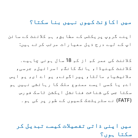
میں اکاؤنٹ کیوں نہیں بنا سکتا؟
اپنے گروپ پریکٹس کے مطابق، ہم کلائنٹ کے سائن
اپ کے لیے درج ذیل معیارات مرتب کرتے ہیں:
کلائنٹ کی عمر کم از کم 18 سال ہونی چاہیے۔
کلائنٹ کینیڈا، ہانگ کانگ، اسرائیل، جرسی،
ملائیشیا، مالٹا، پیراگوئے، یو اے ای، یو ایس
اے، یا کسی ایسے ممنوع ملک کا رہائشی نہیں ہو
سکتا جس کی شناخت فنانشل ایکشن ٹاسک فورس
(FATF) نے سٹریٹجک کمیوں کے طور پر کی ہو۔
میں اپنی ذاتی تفصیلات کیسے تبدیل کر
سکتا ہوں؟