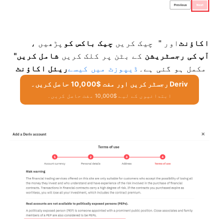
اکاؤنٹ
اور "
چیک کریں
چیک باکس کو
پڑھیں ،
آپ کی رجسٹریشن
کے بٹن پر کلک کریں
شامل کریں"
مکمل ہو گئی ہے۔
ڈیپوزٹ میں کیسے
ریئل اکاؤنٹ
Deriv رجسٹر کریں اور مفت $10,000 حاصل کریں۔
ابتدائیوں کے لیے $10,000 مفت حاصل کریں۔