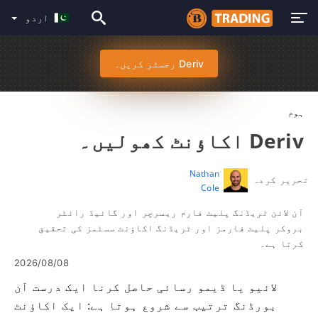
اردو
Deriv رجسٹر کریں۔
ہوم
Deriv اکاؤنٹ کھولیں۔
Nathan
تحریر کردہ
Cole
آن لائن ٹریڈنگ پلیٹ فارم ریسرچر اور گائیڈ رائٹر
بروکر پلیٹ فارمز اور ٹریڈنگ اکاؤنٹ سسٹمز کی تحقیق
کرتا ہے۔
2026/08/08
لائیو یا ڈیمو رسائی حاصل کرنا ایک درست آن
بورڈنگ ترتیب سے شروع ہوتا ہے: ایک اکاؤنٹ