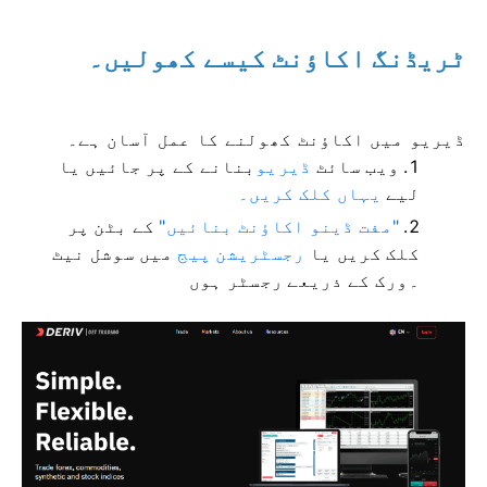
ٹریڈنگ اکاؤنٹ کیسے کھولیں۔
ڈیریو میں اکاؤنٹ کھولنے کا عمل آسان ہے۔
ویب سائٹ
ڈیریو
بنانے کے
پر جائیں یا
لیے
یہاں کلک کریں۔
"مفت ڈینو اکاؤنٹ بنائیں"
کے بٹن پر
کلک کریں یا
رجسٹریشن پیج
میں سوشل نیٹ
۔
ورک کے ذریعے رجسٹر ہوں