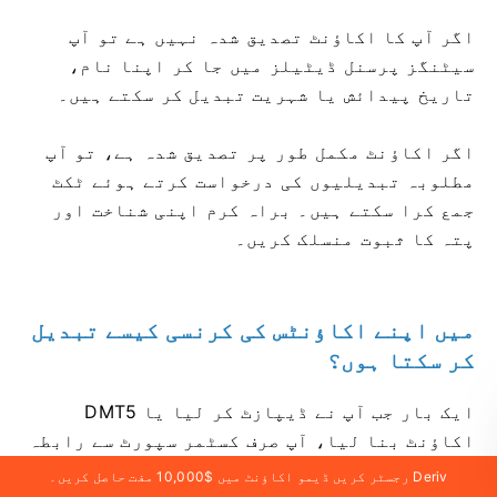
اگر آپ کا اکاؤنٹ تصدیق شدہ نہیں ہے تو آپ
سیٹنگز پرسنل ڈیٹیلز میں جا کر اپنا نام،
تاریخ پیدائش یا شہریت تبدیل کر سکتے ہیں۔
اگر اکاؤنٹ مکمل طور پر تصدیق شدہ ہے، تو آپ
مطلوبہ تبدیلیوں کی درخواست کرتے ہوئے ٹکٹ
جمع کرا سکتے ہیں۔ براہ کرم اپنی شناخت اور
پتہ کا ثبوت منسلک کریں۔
میں اپنے اکاؤنٹس کی کرنسی کیسے تبدیل
کر سکتا ہوں؟
ایک بار جب آپ نے ڈیپازٹ کر لیا یا DMT5
اکاؤنٹ بنا لیا، آپ صرف کسٹمر سپورٹ سے رابطہ
کر کے اپنی کرنسی تبدیل کر سکتے ہیں۔
Deriv رجسٹر کریں ڈیمو اکاؤنٹ میں $10,000 مفت حاصل کریں۔