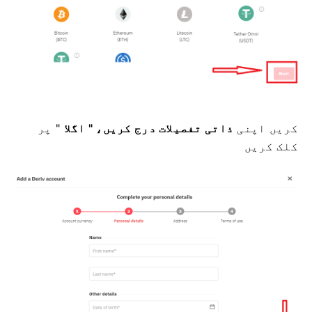
کریں اپنی
ذاتی تفصیلات درج کریں، "
اگلا
" پر
کلک کریں