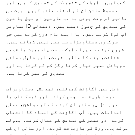
کھولیں، رابطے کی تفصیلات کی تصدیق کریں، اور
محفوظ سائن ان کی اسناد قائم کریں۔ بہت سی
تاخیر اس وقت ہوتی ہے جب صارفین ای میل یا فون
کی تصدیق کو چھوڑ دیتے ہیں، دھندلی ID تصاویر
اپ لوڈ کرتے ہیں، یا ایسے نام درج کرتے ہیں جو
سرکاری دستاویزات سے میل نہیں کھاتے ہیں۔
شروع کرنے سے پہلے ایک درست پاسپورٹ یا قومی
شناخت، پتے کا حالیہ ثبوت، اور قابل رسائی
موبائل نمبر تیار کرنا رگڑ کو کم کرتا ہے اور
تصدیق کو تیز کرتا ہے۔
ذیل میں اکاؤنٹ کھولنے، تصدیقی دستاویزات
درست طریقے سے جمع کرانے اور ڈیسک ٹاپ یا
موبائل پر سائن ان کرنے کے لیے واضح، عملی
اقدامات ہیں۔ آپ اکاؤنٹ کی اقسام کا انتخاب
کرنے، دو عنصر کی تصدیق کو فعال کرنے، بھولے
ہوئے پاس ورڈ کو بازیافت کرنے، اور سائن ان کی