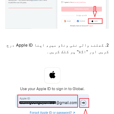
2. کھلنے والی نئی ونڈو میں، اپنا Apple ID درج
کریں اور "اگلا" پر کلک کریں۔