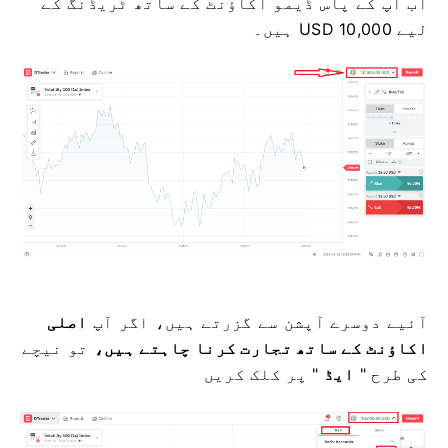
اب آپ کے پاس ڈیمو اکاؤنٹ کے ساتھ ٹریڈنگ کے
لیے 10,000 USD ہیں۔
آئیے دوسرے آپشن سے گزرتے ہیں، اگر آپ
اصلی
اکاؤنٹ کے ساتھ تجارت کرنا چاہتے ہیں،
تو نیچے
کی طرح "
ایڈ
" پر کلک کریں