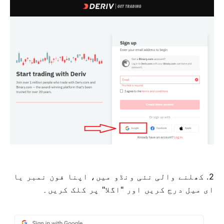
2. کھلنے والی نئی ونڈو میں، اپنا فون نمبر یا
ای میل درج کریں اور "اگلا" پر کلک کریں۔