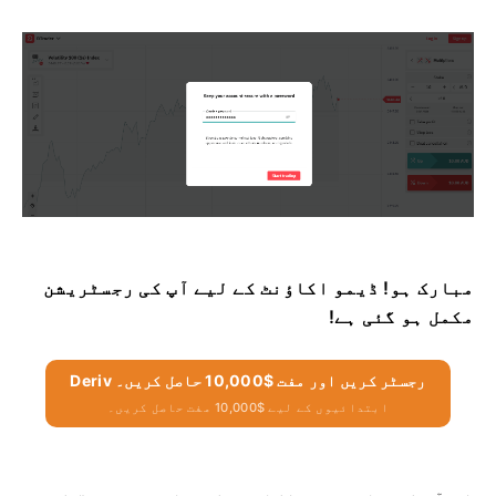
مبارک ہو! ڈیمو اکاؤنٹ کے لیے آپ کی رجسٹریشن
مکمل ہو گئی ہے!
Deriv رجسٹر کریں اور مفت $10,000 حاصل کریں۔
ابتدائیوں کے لیے $10,000 مفت حاصل کریں۔