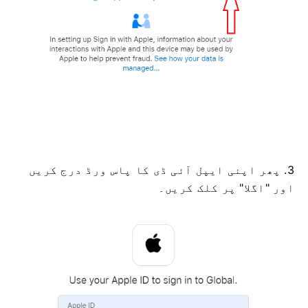
3. پھر اپنی ایپل آئی ڈی کا پاس ورڈ درج کریں
اور "اگلا" پر کلک کریں۔