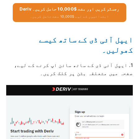
Deriv رجسٹر کریں اور مفت $10,000 حاصل کریں۔
ابتدائیوں کے لیے $10,000 مفت حاصل کریں۔
ایپل آئی ڈی کے ساتھ کیسے
کھولیں۔
1. ایپل آئی ڈی کے ساتھ سائن اپ کرنے کے لیے،
صفحہ میں متعلقہ بٹن پر کلک کریں۔