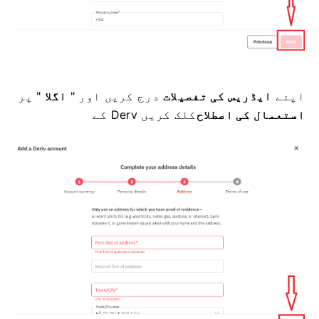
اپنے
ایڈریس کی تفصیلات
درج کریں اور "
اگلا
" پر
استعمال کی اصطلاح
کلک کریں Derv کے