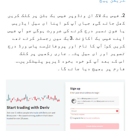
2. فیس بک لاگ ان ونڈو
پر فیس بک بٹن پر کلک کریں
کھل جائے گی، جہاں آپ کو اپنا ای میل ایڈریس
یا فون نمبر درج کرنے کی ضرورت ہوگی جو آپ فیس
اپنے فیس بک اکاؤنٹ
3.
بک میں رجسٹر کرتے تھے
کریں کو: آپ کا نام اور پروفائل
سے پاس ورڈ درج
تصویر اور ای میل پتہ۔ جاری رکھیں پر کلک
اس کے بعد آپ کو خود بخود ڈیریو پلیٹ
کریں...
فارم پر بھیج دیا جائے گا۔