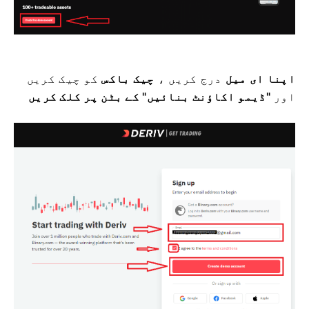
اپنا ای میل
درج کریں ،
چیک باکس
کو چیک کریں
اور
"ڈیمو اکاؤنٹ بنائیں" کے بٹن پر کلک کریں