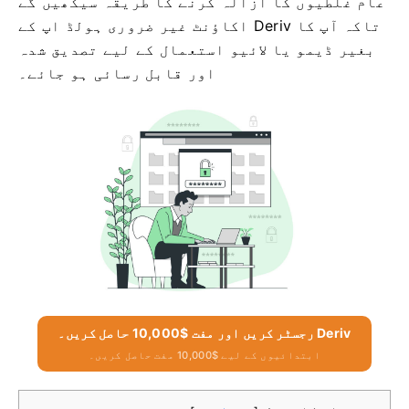
عام غلطیوں کا ازالہ کرنے کا طریقہ سیکھیں گے
تاکہ آپ کا Deriv اکاؤنٹ غیر ضروری ہولڈ اپ کے
بغیر ڈیمو یا لائیو استعمال کے لیے تصدیق شدہ
اور قابل رسائی ہو جائے۔
Deriv رجسٹر کریں اور مفت $10,000 حاصل کریں۔
ابتدائیوں کے لیے $10,000 مفت حاصل کریں۔