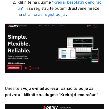
Kliknite na dugme
"Kreiraj besplatni deno rač
un"
ili se registrujte putem društvene mreže
na
stranici za registraciju
.
Unesite
svoju e-mail adresu,
označite
polje za
potvrdu
i
kliknite na dugme "Kreiraj demo račun"