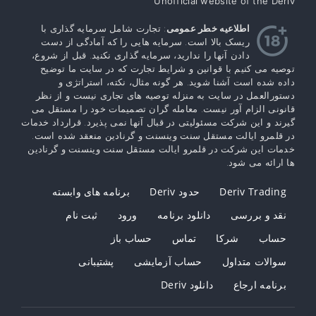
Unofficial website of the Deriv
اطلاعیه خطر عمومی
: تجارت شامل سرمایه گذاری با
ریسک بالا است. سرمایه هایی را که آمادگی از دست
دادن آنها را ندارید، سرمایه گذاری نکنید. قبل از شروع،
توصیه می کنیم با قوانین و شرایط تجارت که در سایت ما توضیح
داده شده است آشنا شوید. هر گونه مثال، نکته، استراتژی و
دستورالعمل در سایت به منزله توصیه های تجاری نیست و از نظر
قانونی الزام آور نیست. معامله گران تصمیمات خود را مستقل می
گیرند و این شرکت مسئولیتی در قبال آنها نمی پذیرد. قرارداد خدمات
در قلمرو ایالت مستقل سنت وینسنت و گرنادین منعقد شده است.
خدمات این شرکت در قلمرو ایالت مستقل سنت وینسنت و گرنادین
ها ارائه می شود.
Deriv Trading
حدود Deriv
برنامه های وابسته
نقد و بررسی
دانلود برنامه
ورود
ثبت نام
حساب
شرکا
تماس
حساب باز
سوالات متداول
حساب آزمایشی
پشتیبانی
برنامه ارجاع
دانلود Deriv