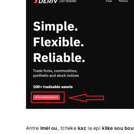
Antre
Imèl ou,
tcheke
kaz
la epi
klike sou bo