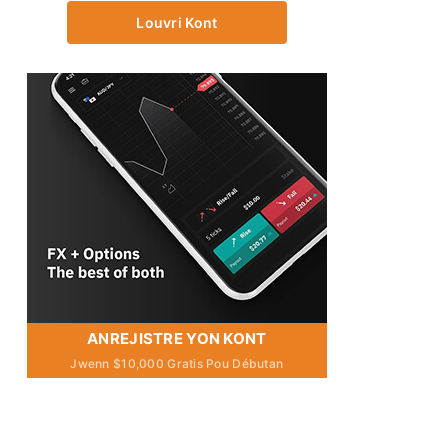
Louvri Kont
ANREJISTRE YON KONT
Jwenn $10,000 Gratis Pou Débutan