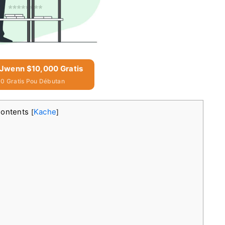
i Jwenn $10,000 Gratis
0 Gratis Pou Débutan
Contents
Kache
[
]