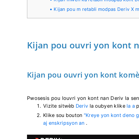
Kijan pou m retabli modpas Deriv X 
Kijan pou ouvri yon kont 
Kijan pou ouvri yon kont kom
Pwosesis pou louvri yon kont nan Deriv la sen
Vizite sitwèb
Deriv
la oubyen klike
la a
p
Klike sou bouton
"Kreye yon kont deno g
aj enskripsyon an
.