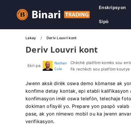
Enskripsyon
Sipò
Lakay
Deriv Louvri kont
Deriv Louvri kont
Chèchè platfòm komès sou entè
Nathan
Ekri pa
Cole
Fè rechèch sou platfòm koutye
Jwenn aksè dirèk oswa demo kòmanse ak yon 
konfime detay kontak, epi etabli kalifikasyon an
konfimasyon imèl oswa telefòn, telechaje fot
dokiman ofisyèl yo. Prepare yon paspò valab 
pase, ak yon nimewo mobil ou ka jwenn anvan
verifikasyon.