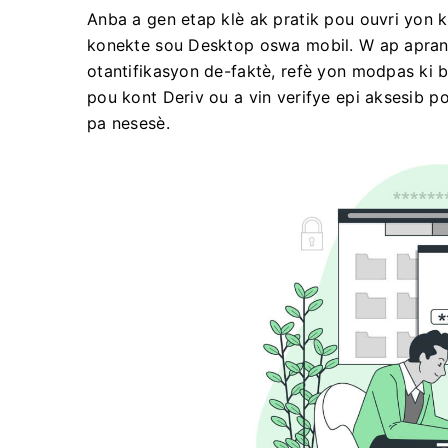
Anba a gen etap klè ak pratik pou ouvri yon 
konekte sou Desktop oswa mobil. W ap aprann
otantifikasyon de-faktè, refè yon modpas ki
pou kont Deriv ou a vin verifye epi aksesib p
pa nesesè.