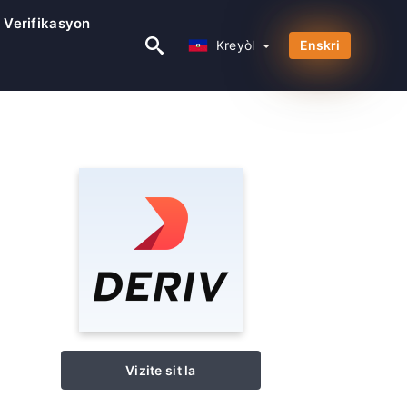
Verifikasyon
Kreyòl
Kreyòl
Enskri
Vizite sit la