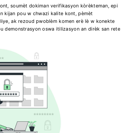
kont, soumèt dokiman verifikasyon kòrèkteman, epi
 kijan pou w chwazi kalite kont, pèmèt
 bliye, ak rezoud pwoblèm komen erè lè w konekte
ou demonstrasyon oswa itilizasyon an dirèk san rete