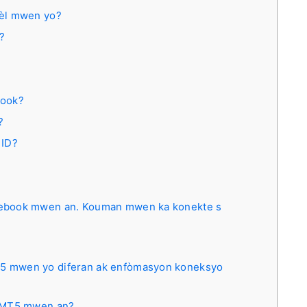
nèl mwen yo?
n?
book?
?
 ID?
ebook mwen an. Kouman mwen ka konekte s
5 mwen yo diferan ak enfòmasyon koneksyo
 DMT5 mwen an?