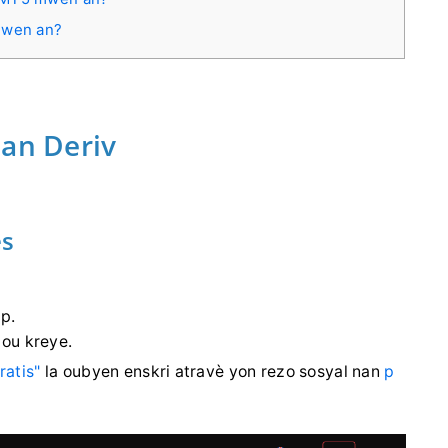
mwen an?
nan Deriv
ès
p.
ou kreye.
ratis"
la oubyen enskri atravè yon rezo sosyal nan
p