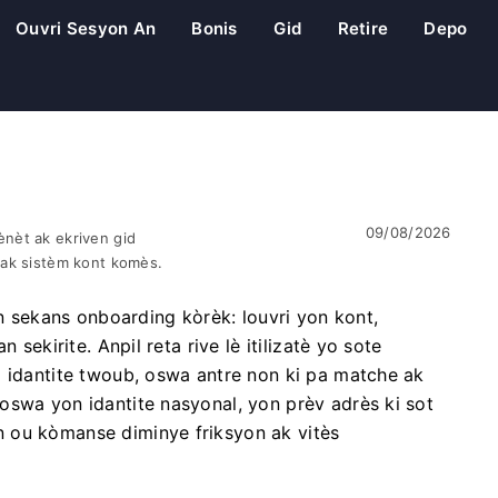
Ouvri Sesyon An
Bonis
Gid
Retire
Depo
09/08/2026
nèt ak ekriven gid
 ak sistèm kont komès.
sekans onboarding kòrèk: louvri yon kont,
 sekirite. Anpil reta rive lè itilizatè yo sote
o idantite twoub, oswa antre non ki pa matche ak
oswa yon idantite nasyonal, yon prèv adrès ki sot
 ou kòmanse diminye friksyon ak vitès