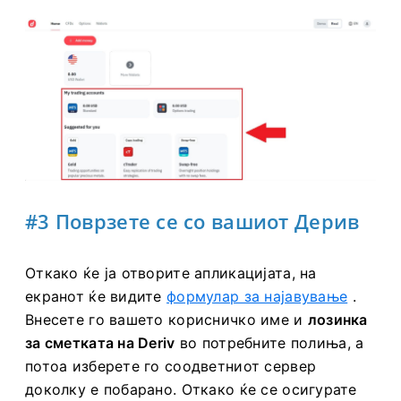
#3 Поврзете се со вашиот Дерив
Откако ќе ја отворите апликацијата, на
екранот
ќе видите
формулар за најавување
.
Внесете го вашето корисничко име и
лозинка
за сметката
на Deriv
во потребните полиња, а
потоа изберете го соодветниот сервер
доколку е побарано.
Откако ќе се осигурате