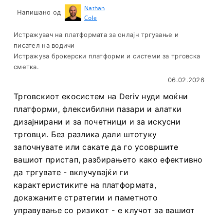
Nathan
Напишано од
Cole
Истражувач на платформата за онлајн тргување и
писател на водичи
Истражува брокерски платформи и системи за трговска
сметка.
06.02.2026
Трговскиот екосистем на Deriv нуди моќни
платформи, флексибилни пазари и алатки
дизајнирани и за почетници и за искусни
трговци. Без разлика дали штотуку
започнувате или сакате да го усовршите
вашиот пристап, разбирањето како ефективно
да тргувате - вклучувајќи ги
карактеристиките на платформата,
докажаните стратегии и паметното
управување со ризикот - е клучот за вашиот