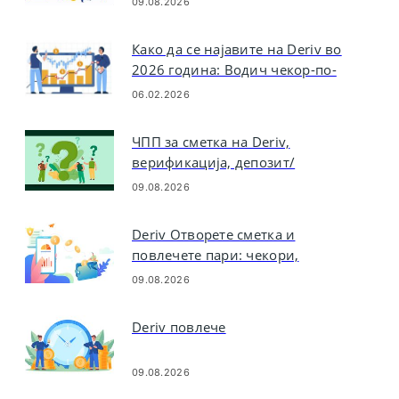
Како да тргувате и да управувате
со ризикот
09.08.2026
Како да се најавите на Deriv во
2026 година: Водич чекор-по-
чекор, вообичаени проблеми и
06.02.2026
решенија за најавување
ЧПП за сметка на Deriv,
верификација, депозит/
повлекување и тргување
09.08.2026
Deriv Отворете сметка и
повлечете пари: чекори,
ограничувања, тајминг
09.08.2026
Deriv повлече
09.08.2026