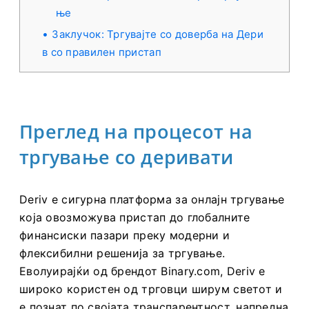
ње
Заклучок: Тргувајте со доверба на Дери
в со правилен пристап
Преглед на процесот на
тргување со деривати
Deriv е сигурна платформа за онлајн тргување
која овозможува пристап до глобалните
финансиски пазари преку модерни и
флексибилни решенија за тргување.
Еволуирајќи од брендот Binary.com, Deriv е
широко користен од трговци ширум светот и
е познат по својата транспарентност, напредна