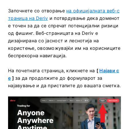
Започнете со отворање
на официјалната веб-с
траница на Deriv
и потврдување дека доменот
е точен за да се спречат потенцијални ризици
од фишинг. Веб-страницата на Deriv е
дизајнирана со јасност и леснотија на
користење, овозможувајќи им на корисниците
беспрекорна навигација.
На почетната страница, кликнете на
[
Најави с
е
]
за да продолжите до формуларот за
најавување и да пристапите до вашата сметка.