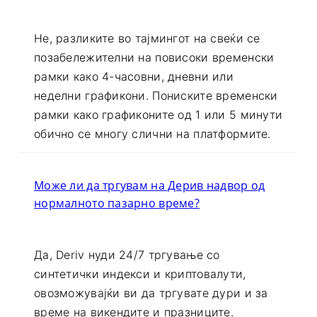
влијаат на сите временски рамки?
Не, разликите во тајмингот на свеќи се
позабележителни на повисоки временски
рамки како 4-часовни, дневни или
неделни графикони. Пониските временски
рамки како графиконите од 1 или 5 минути
обично се многу слични на платформите.
Може ли да тргувам на Дерив надвор од
нормалното пазарно време?
Да, Deriv нуди 24/7 тргување со
синтетички индекси и криптовалути,
овозможувајќи ви да тргувате дури и за