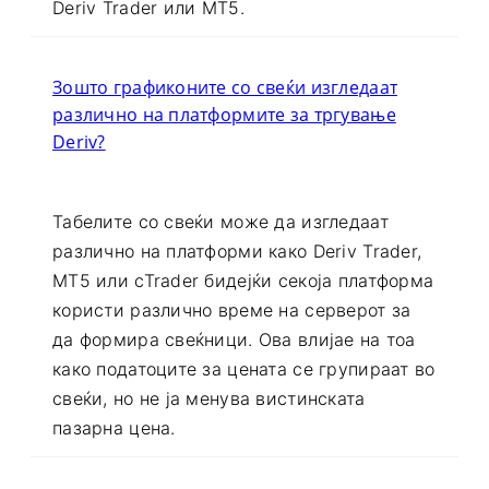
тргување што ја користите, како што се
Deriv Trader или MT5.
Зошто графиконите со свеќи изгледаат
различно на платформите за тргување
Deriv?
Табелите со свеќи може да изгледаат
различно на платформи како Deriv Trader,
MT5 или cTrader бидејќи секоја платформа
користи различно време на серверот за
да формира свеќници. Ова влијае на тоа
како податоците за цената се групираат во
свеќи, но не ја менува вистинската
пазарна цена.