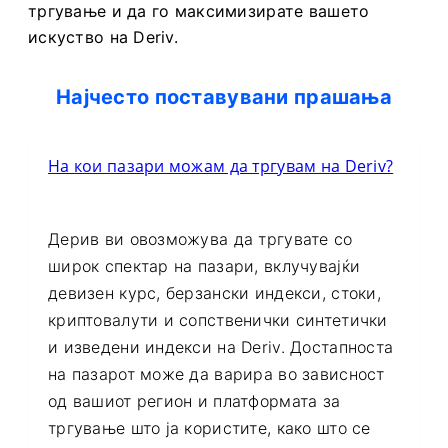
подготвени да ги остварите вашите цели за
тргување и да го максимизирате вашето
искуство на Deriv.
Најчесто поставувани прашања
На кои пазари можам да тргувам на Deriv?
Дерив ви овозможува да тргувате со
широк спектар на пазари, вклучувајќи
девизен курс, берзански индекси, стоки,
криптовалути и сопственички синтетички
и изведени индекси на Deriv. Достапноста
на пазарот може да варира во зависност
од вашиот регион и платформата за