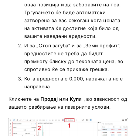
и колку сте спремни да изгубите на
оваа позиција и да заборавите на тоа.
Тргувањето ќе биде автоматски
затворено за вас секогаш кога цената
на активата ќе достигне која било од
вашите наведени вредности.
И за „Стоп загуба“ и за „Земи профит“,
вредностите не треба да бидат
премногу блиску до тековната цена, во
спротивно ќе се прикаже грешка.
Кога вредноста е 0,000, нарачката не е
направена.
Кликнете на
Продај
или
Купи
, во зависност од
вашето разбирање на пазарните услови.