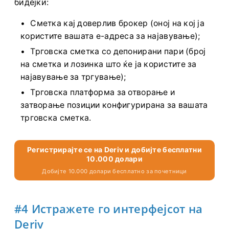
бидејќи:
Сметка кај доверлив брокер (оној на кој ја
користите вашата е-адреса за најавување);
Трговска сметка со депонирани пари (број
на сметка и лозинка што ќе ја користите за
најавување за тргување);
Трговска платформа за отворање и
затворање позиции конфигурирана за вашата
трговска сметка.
Регистрирајте се на Deriv и добијте бесплатни
10.000 долари
Добијте 10.000 долари бесплатно за почетници
#4 Истражете го интерфејсот на
Deriv