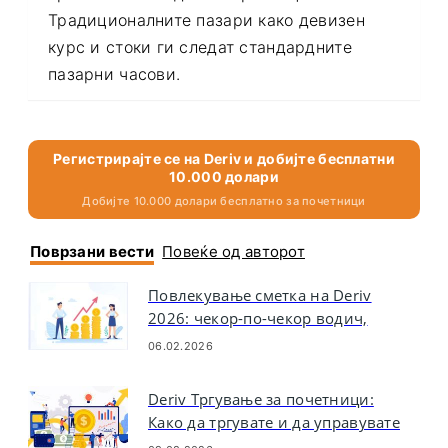
време на викендите и празниците.
Традиционалните пазари како девизен
курс и стоки ги следат стандардните
пазарни часови.
Регистрирајте се на Deriv и добијте бесплатни
10.000 долари
Добијте 10.000 долари бесплатно за почетници
Поврзани вести
Повеќе од авторот
Повлекување сметка на Deriv
2026: чекор-по-чекор водич,
надоместоци и време на
06.02.2026
обработка
Deriv Тргување за почетници: