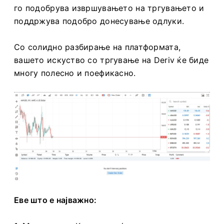
го подобрува извршувањето на тргувањето и
поддржува подобро донесување одлуки.
Со солидно разбирање на платформата,
вашето искуство со тргување на Deriv ќе биде
многу полесно и поефикасно.
Еве што е најважно: