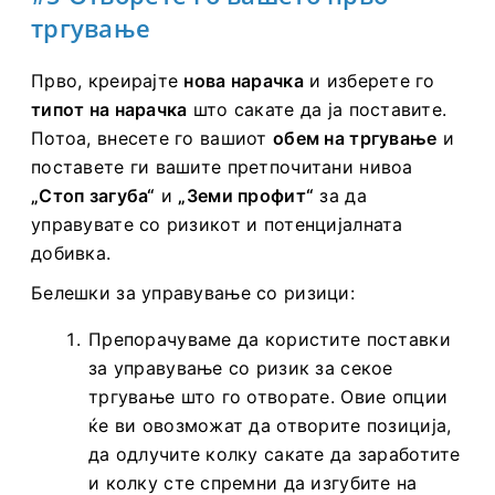
#5 Отворете го вашето прво
тргување
Прво, креирајте
нова нарачка
и изберете го
типот на нарачка
што сакате да ја поставите.
Потоа, внесете го вашиот
обем на тргување
и
поставете ги вашите претпочитани нивоа
„Стоп загуба“
и
„Земи профит“
за да
управувате со ризикот и потенцијалната
добивка.
Белешки за управување со ризици:
Препорачуваме да користите поставки
за управување со ризик за секое
тргување што го отворате. Овие опции
ќе ви овозможат да отворите позиција,
да одлучите колку сакате да заработите