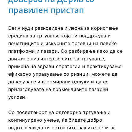
доверба на Дерив со
правилен пристап
Deriv нуди разновидна и лесна за користење
средина за тргување која ги поддржува и
почетниците и искусните трговци на повеќе
платформи и пазари. Со разбирање како да се
движите низ интерфејсите за тргување,
примена на здрави стратегии и практикување
ефикасно управување со ризици, можете да
донесувате информирани одлуки и да се
прилагодувате на променливите пазарни
услови.
Со посветеност на одговорно тргување и
континуирано учење, ќе бидете добро