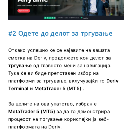
#2 Одете до делот за тргување
Откако успешно ќе се најавите на вашата
сметка на Deriv, продолжете кон делот
за
тргување
од главното мени за навигација.
Тука ќе ви биде претставен избор на
платформи за тргување, вклучувајќи го
Deriv
Terminal
и
MetaTrader 5 (MT5)
.
За целите на ова упатство, избран е
MetaTrader 5 (MT5)
за да го демонстрира
процесот на тргување користејќи ја веб-
платформата на Deriv.