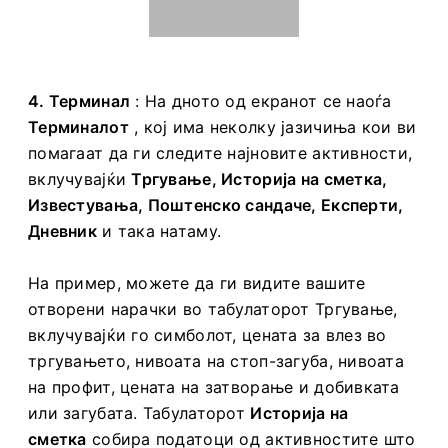
4. Терминал
: На дното од екранот се наоѓа
Терминалот
, кој има неколку јазичиња кои ви
помагаат да ги следите најновите активности,
вклучувајќи
Тргување, Историја на сметка,
Известувања, Поштенско сандаче, Експерти,
Дневник
и така натаму.
На пример, можете да ги видите вашите
отворени нарачки во табулаторот Тргување,
вклучувајќи го симболот, цената за влез во
тргувањето, нивоата на стоп-загуба, нивоата
на профит, цената на затворање и добивката
или загубата. Табулаторот
Историја на