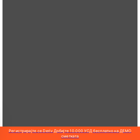
Регистрирајте се Deriv Добијте 10.000 УСД бесплатно на ДЕМО
сметката