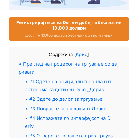
Регистрирајте се на Deriv и добијте бесплатни
10.000 долари
Добијте 10.000 долари бесплатно за почетници
Содржина
Крие
[
]
Преглед на процесот на тргување со де
ривати
#1 Одете на официјалната онлајн п
латформа за девизен курс „Дерив“
#2 Одете до делот за тргување
#3 Поврзете се со вашиот Дерив
#4 Истражете го интерфејсот на D
eriv
#5 Отворете го вашето прво тргува