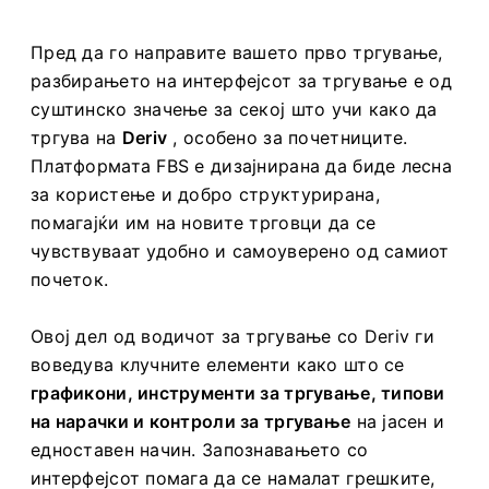
Пред да го направите вашето прво тргување,
разбирањето на интерфејсот за тргување е од
суштинско значење за секој што учи како да
тргува на
Deriv
, особено за почетниците.
Платформата FBS е дизајнирана да биде лесна
за користење и добро структурирана,
помагајќи им на новите трговци да се
чувствуваат удобно и самоуверено од самиот
почеток.
Овој дел од водичот за тргување со Deriv ги
воведува клучните елементи како што се
графикони, инструменти за тргување, типови
на нарачки и контроли за тргување
на јасен и
едноставен начин. Запознавањето со
интерфејсот помага да се намалат грешките,