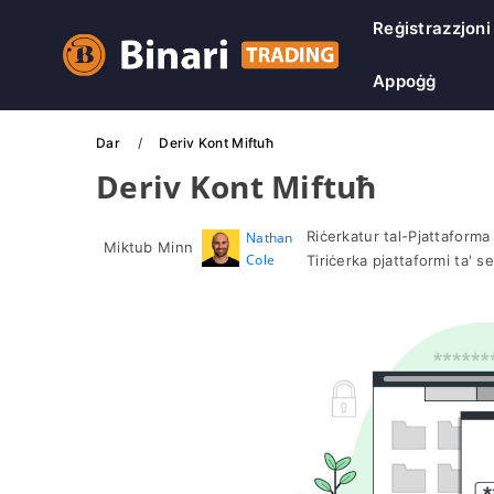
Reġistrazzjoni
Appoġġ
Dar
Deriv Kont Miftuħ
Deriv Kont Miftuħ
Riċerkatur tal-Pjattaforma
Nathan
Miktub Minn
Cole
Tiriċerka pjattaformi ta' s