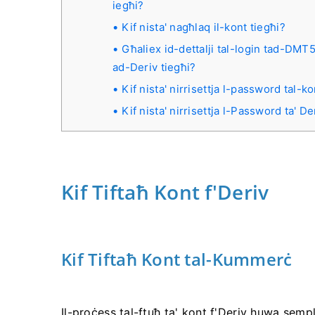
iegħi?
Kif nista' nagħlaq il-kont tiegħi?
Għaliex id-dettalji tal-login tad-DMT5 
ad-Deriv tiegħi?
Kif nista' nirrisettja l-password tal-
Kif nista' nirrisettja l-Password ta' De
Kif Tiftaħ Kont f'Deriv
Kif Tiftaħ Kont tal-Kummerċ
Il-proċess tal-ftuħ ta' kont f'Deriv huwa sempl