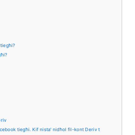
 tiegħi?
għi?
eriv
ebook tiegħi. Kif nista' nidħol fil-kont Deriv t