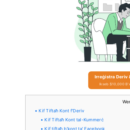
Irreġistra Deriv
Ikseb $10,000 B'
We
Kif Tiftaħ Kont f'Deriv
Kif Tiftaħ Kont tal-Kummerċ
Kif tiftaħ b'kont ta' Facebook