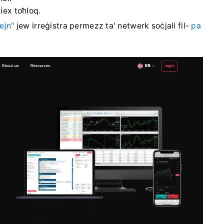
iex toħloq.
ejn"
jew irreġistra permezz ta' netwerk soċjali fil-
pa