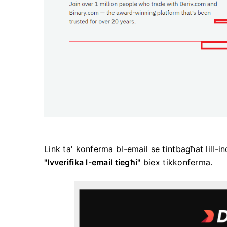
Link ta' konferma bl-email se tintbagħat lill-in
"Ivverifika l-email tiegħi"
biex tikkonferma.