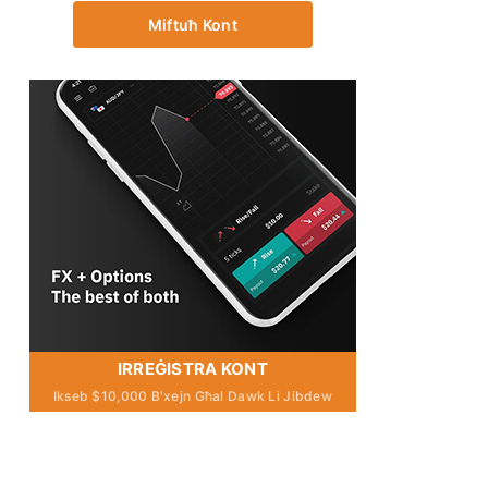
Miftuħ Kont
IRREĠISTRA KONT
Ikseb $10,000 B'xejn Għal Dawk Li Jibdew