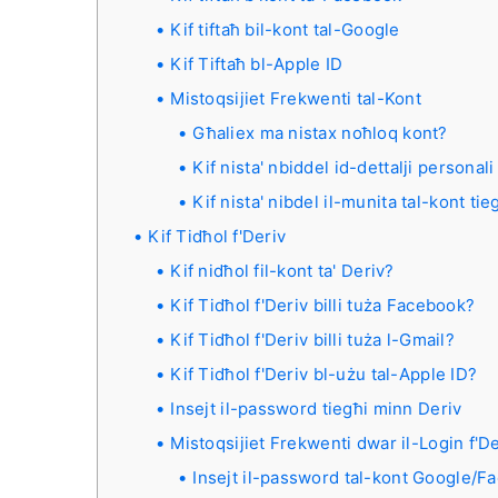
Kif tiftaħ bil-kont tal-Google
Kif Tiftaħ bl-Apple ID
Mistoqsijiet Frekwenti tal-Kont
Għaliex ma nistax noħloq kont?
Kif nista' nbiddel id-dettalji personali
Kif nista' nibdel il-munita tal-kont tie
Kif Tidħol f'Deriv
Kif nidħol fil-kont ta' Deriv?
Kif Tidħol f'Deriv billi tuża Facebook?
Kif Tidħol f'Deriv billi tuża l-Gmail?
Kif Tidħol f'Deriv bl-użu tal-Apple ID?
Insejt il-password tiegħi minn Deriv
Mistoqsijiet Frekwenti dwar il-Login f'D
Insejt il-password tal-kont Google/Fac