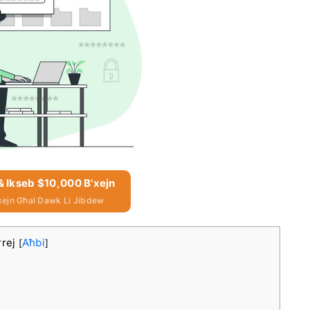
 & Ikseb $10,000 B'xejn
xejn Għal Dawk Li Jibdew
rrej
Aħbi
[
]