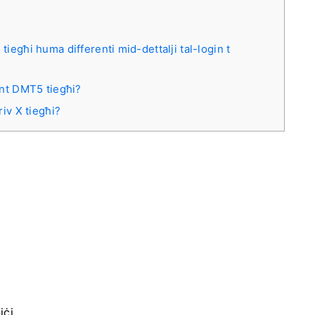
tiegħi huma differenti mid-dettalji tal-login t
kont DMT5 tiegħi?
riv X tiegħi?
iċi.