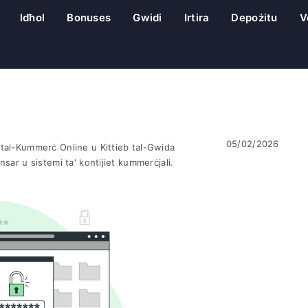
Idħol
Bonuses
Gwidi
Irtira
Depożitu
V
05/02/2026
 tal-Kummerċ Online u Kittieb tal-Gwida
ensar u sistemi ta' kontijiet kummerċjali.