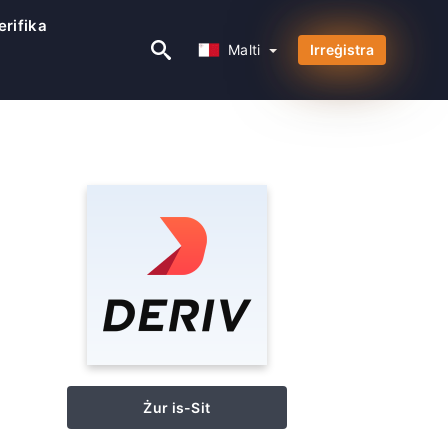
erifika
Malti
Malti
Irreġistra
Żur is-Sit