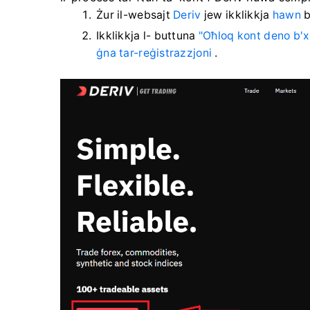
Żur il-websajt
Deriv
jew ikklikkja
hawn
b
Ikklikkja l- buttuna
"Oħloq kont deno b'x
ġna tar-reġistrazzjoni
.