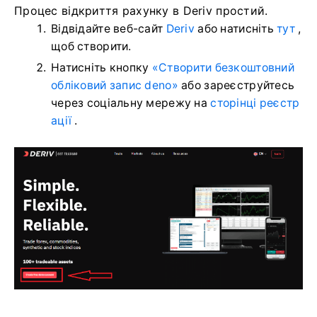
Процес відкриття рахунку в Deriv простий.
Відвідайте веб-сайт
Deriv
або натисніть
тут
,
щоб створити.
Натисніть кнопку
«Створити безкоштовний
обліковий запис deno»
або зареєструйтесь
через соціальну мережу на
сторінці реєстр
ації
.