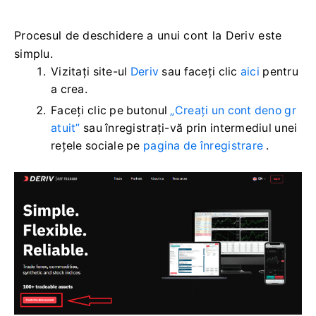
Procesul de deschidere a unui cont la Deriv este
simplu.
Vizitați site-ul
Deriv
sau faceți clic
aici
pentru
a crea.
Faceți clic pe butonul
„Creați un cont deno gr
atuit”
sau înregistrați-vă prin intermediul unei
rețele sociale pe
pagina de înregistrare
.