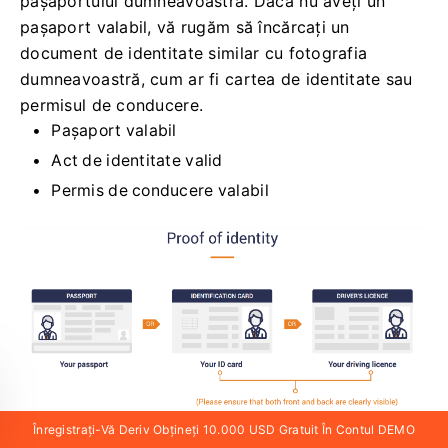
pașaportului dumneavoastră. Dacă nu aveți un
pașaport valabil, vă rugăm să încărcați un
document de identitate similar cu fotografia
dumneavoastră, cum ar fi cartea de identitate sau
permisul de conducere.
Pașaport valabil
Act de identitate valid
Permis de conducere valabil
Înregistrați-Vă Deriv Obțineți 10.000 USD Gratuit În Contul DEMO