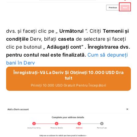
dvs.
și faceți clic pe „
Următorul
”.
Citiți
Termenii și
condițiile
Derv, bifați
caseta
de selectare și faceți
clic pe butonul
„
Adăugați cont” .
Înregistrarea dvs.
pentru contul real este finalizată.
Cum să depuneți
bani în Derv
Înregistrați-Vă La Deriv Și Obțineți 10.000 USD Gra
Tuit
Primiți 10.000 USD Gratuit Pentru Începători