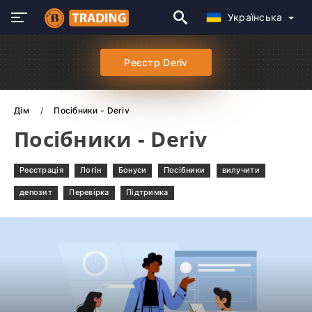
Українська
Реєстр Deriv
Дім
Посібники - Deriv
Посібники - Deriv
Реєстрація
Логін
Бонуси
Посібники
вилучити
депозит
Перевірка
Підтримка