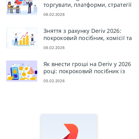
торгувати, платформи, стратегії
та управління ризиками
06.02.2026
Зняття з рахунку Deriv 2026:
покроковий посібник, комісії та
час обробки
06.02.2026
Як внести гроші на Deriv у 2026
році: покроковий посібник із
фінансування, комісії та час
05.02.2026
обробки