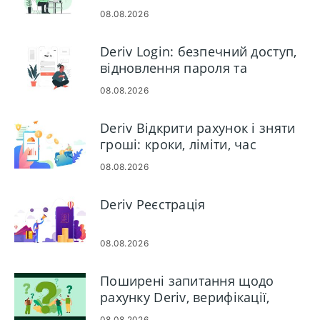
08.08.2026
Deriv Login: безпечний доступ,
відновлення пароля та
усунення несправностей
08.08.2026
Deriv Відкрити рахунок і зняти
гроші: кроки, ліміти, час
08.08.2026
Deriv Реєстрація
08.08.2026
Поширені запитання щодо
рахунку Deriv, верифікації,
депозиту/виведення коштів і
08.08.2026