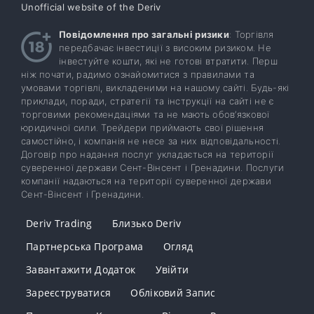
Unofficial website of the Deriv
Повідомлення про загальні ризики
: Торгівля
передбачає інвестиції з високим ризиком. Не
інвестуйте кошти, які не готові втратити. Перш
ніж почати, радимо ознайомитися з правилами та
умовами торгівлі, викладеними на нашому сайті. Будь-які
приклади, поради, стратегії та інструкції на сайті не є
торговими рекомендаціями та не мають обов’язкової
юридичної сили. Трейдери приймають свої рішення
самостійно, і компанія не несе за них відповідальності.
Договір про надання послуг укладається на території
суверенної держави Сент-Вінсент і Гренадини. Послуги
компанії надаються на території суверенної держави
Сент-Вінсент і Гренадини.
Deriv Trading
Близько Deriv
Партнерська Програма
Огляд
Завантажити Додаток
Увійти
Зареєструватися
Обліковий Запис