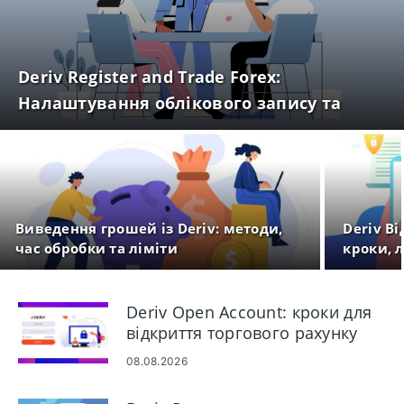
Deriv Register and Trade Forex:
Налаштування облікового запису та
кроки для торгівлі
Виведення грошей із Deriv: методи,
Deriv Ві
час обробки та ліміти
кроки, л
Deriv Open Account: кроки для
відкриття торгового рахунку
08.08.2026