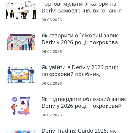
Торгові мультиплікатори на
Deriv: замовлення, виконання
та ризик
08.08.2026
Як створити обліковий запис
Deriv у 2026 році: покрокова
інструкція з реєстрації для
06.02.2026
початківців
Як увійти в Deriv у 2026 році:
покроковий посібник,
поширені проблеми входу та
06.02.2026
рішення
Як підтвердити обліковий запис
Deriv у 2026 році: покроковий
посібник KYC, документи та час
06.02.2026
затвердження
Deriv Trading Guide 2026: як