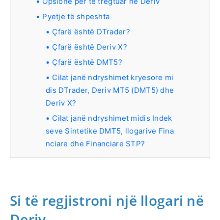
Opsione për të tregtuar në Deriv
Pyetje të shpeshta
Çfarë është DTrader?
Çfarë është Deriv X?
Çfarë është DMT5?
Cilat janë ndryshimet kryesore mi
dis DTrader, Deriv MT5 (DMT5) dhe
Deriv X?
Cilat janë ndryshimet midis Indek
seve Sintetike DMT5, llogarive Fina
nciare dhe Financiare STP?
Si të regjistroni një llogari në
Deriv