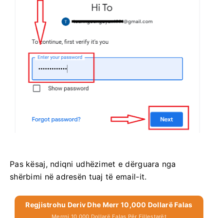
Pas kësaj, ndiqni udhëzimet e dërguara nga
shërbimi në adresën tuaj të email-it.
Regjistrohu Deriv Dhe Merr 10,000 Dollarë Falas
Merrni 10,000 Dollarë Falas Për Fillestarët