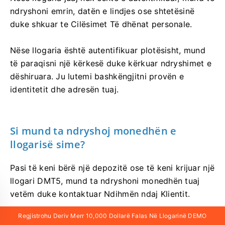
ndryshoni emrin, datën e lindjes ose shtetësinë
duke shkuar te Cilësimet Të dhënat personale.
Nëse llogaria është autentifikuar plotësisht, mund
të paraqisni një kërkesë duke kërkuar ndryshimet e
dëshiruara. Ju lutemi bashkëngjitni provën e
identitetit dhe adresën tuaj.
Si mund ta ndryshoj monedhën e
llogarisë sime?
Pasi të keni bërë një depozitë ose të keni krijuar një
llogari DMT5, mund ta ndryshoni monedhën tuaj
vetëm duke kontaktuar Ndihmën ndaj Klientit.
Regjistrohu Deriv Merr 10,000 Dollarë Falas Në Llogarinë DEMO
Regjistrohu Deriv Dhe Merr 10,000 Dollarë Falas