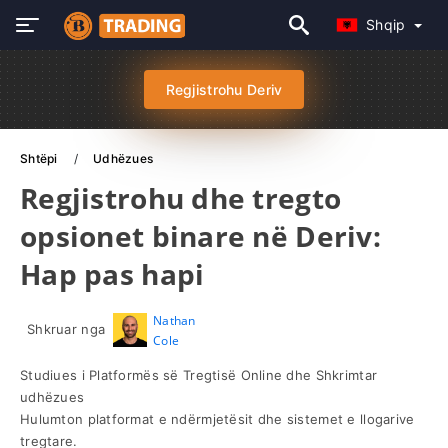
Shqip
Regjistrohu Deriv
Shtëpi
Udhëzues
Regjistrohu dhe tregto
opsionet binare në Deriv:
Hap pas hapi
Nathan
Shkruar nga
Cole
Studiues i Platformës së Tregtisë Online dhe Shkrimtar
udhëzues
Hulumton platformat e ndërmjetësit dhe sistemet e llogarive
tregtare.