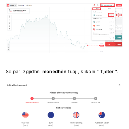
Së pari zgjidhni
monedhën
tuaj , klikoni "
Tjetër
".