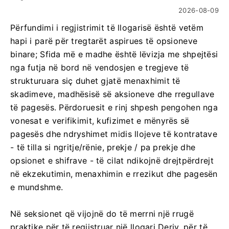
2026-08-09
Përfundimi i regjistrimit të llogarisë është vetëm
hapi i parë për tregtarët aspirues të opsioneve
binare; Sfida më e madhe është lëvizja me shpejtësi
nga futja në bord në vendosjen e tregjeve të
strukturuara siç duhet gjatë menaxhimit të
skadimeve, madhësisë së aksioneve dhe rregullave
të pagesës. Përdoruesit e rinj shpesh pengohen nga
vonesat e verifikimit, kufizimet e mënyrës së
pagesës dhe ndryshimet midis llojeve të kontratave
- të tilla si ngritje/rënie, prekje / pa prekje dhe
opsionet e shifrave - të cilat ndikojnë drejtpërdrejt
në ekzekutimin, menaxhimin e rrezikut dhe pagesën
e mundshme.
Në seksionet që vijojnë do të merrni një rrugë
praktike për të regjistruar një llogari Deriv, për të