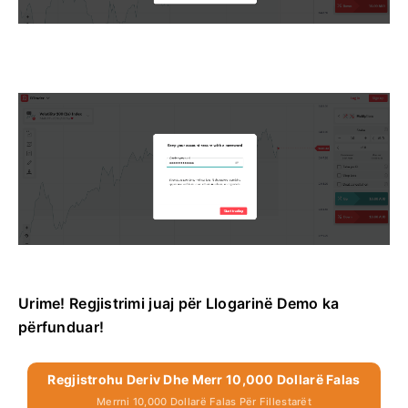
Urime! Regjistrimi juaj për Llogarinë Demo ka
përfunduar!
Regjistrohu Deriv Dhe Merr 10,000 Dollarë Falas
Merrni 10,000 Dollarë Falas Për Fillestarët