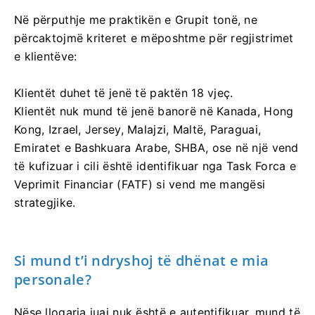
Në përputhje me praktikën e Grupit tonë, ne
përcaktojmë kriteret e mëposhtme për regjistrimet
e klientëve:
Klientët duhet të jenë të paktën 18 vjeç.
Klientët nuk mund të jenë banorë në Kanada, Hong
Kong, Izrael, Jersey, Malajzi, Maltë, Paraguai,
Emiratet e Bashkuara Arabe, SHBA, ose në një vend
të kufizuar i cili është identifikuar nga Task Forca e
Veprimit Financiar (FATF) si vend me mangësi
strategjike.
Si mund t’i ndryshoj të dhënat e mia
personale?
Nëse llogaria juaj nuk është e autentifikuar, mund të