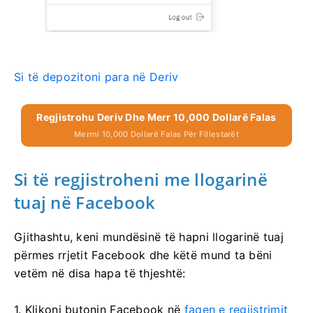
Si të depozitoni para në Deriv
Regjistrohu Deriv Dhe Merr 10,000 Dollarë Falas
Merrni 10,000 Dollarë Falas Për Fillestarët
Si të regjistroheni me llogarinë
tuaj në Facebook
Gjithashtu, keni mundësinë të hapni llogarinë tuaj
përmes rrjetit Facebook dhe këtë mund ta bëni
vetëm në disa hapa të thjeshtë:
1. Klikoni butonin Facebook në
faqen e regjistrimit