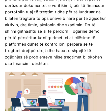
dorëzuar dokumentet e verifikimit, për të financuar
portofolin tuaj të tregtimit dhe për të lundruar në
biletën tregtare të opsioneve binare për të zgjedhur
aktivin, drejtimin, aksionin dhe skadimin. Do të
shihni gjithashtu se si të përdorni llogarinë demo
për të përsëritur konfigurimet, cilat cilësime të
platformës duhet të kontrolloni përpara se të
tregtoni drejtpërdrejt dhe hapat e shpejtë të
zgjidhjes së problemeve nëse tregtimet bllokohen
ose financimi dështon.